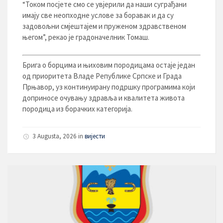
“Током посјете смо се увјерили да наши суграђани
имају све неопходне услове за боравак и да су
задовољни смјештајем и пруженом здравственом
његом”, рекао је градоначелник Томаш.
Брига о борцима и њиховим породицама остаје један
од приоритета Владе Републике Српске и Града
Прњавор, уз континуирану подршку програмима који
доприносе очувању здравља и квалитета живота
породица из борачких категорија.
3 Augusta, 2026
in
вијести