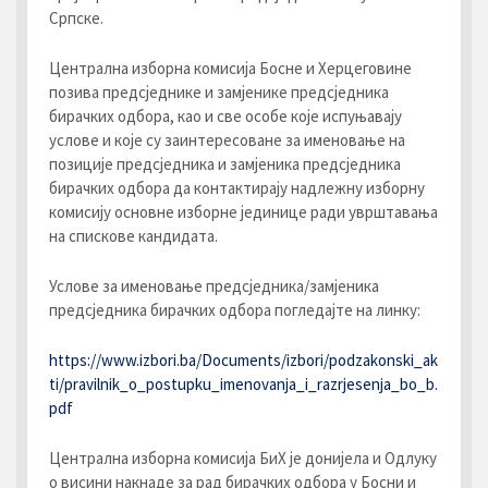
Српске.
Централна изборна комисија Босне и Херцеговине
позива предсједнике и замјенике предсједника
бирачких одбора, као и све особе које испуњавају
услове и које су заинтересоване за именовање на
позиције предсједника и замјеника предсједника
бирачких одбора да контактирају надлежну изборну
комисију основне изборне јединице ради уврштавања
на спискове кандидата.
Услове за именовање предсједника/замјеника
предсједника бирачких одбора погледајте на линку:
https://www.izbori.ba/Documents/izbori/podzakonski_ak
ti/pravilnik_o_postupku_imenovanja_i_razrjesenja_bo_b.
pdf
Централна изборна комисија БиХ је донијела и Одлуку
о висини накнаде за рад бирачких одбора у Босни и