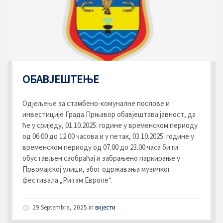
ОБАВЈЕШТЕЊЕ
Одјељење за стамбено-комуналне послове и
инвестиције Града Прњавор обавјештава јавност, да
ће у сриједу, 01.10.2025. године у временском периоду
од 06.00 до 12.00 часова и у петак, 03.10.2025. године у
временском периоду од 07.00 до 23.00 часа бити
обустављен саобраћај и забрањено паркирање у
Првомајској улици, због одржавања музичког
фестивала „Ритам Европе“.
29 Septembra, 2025
in
вијести