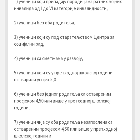
1) ученици који припадају породицама ратних војних
инвалида од I до VI категорије инвалидности,
2) ученици без оба родитеља,
3) ученици који су под старатељством Центра за
социјални рад,
4) ученици са сметњама у развоју,
5) ученици који су у претходној школској години
остварили успјех 5,0
6) ученици без једног родитеља са оствареним
просјеком 4,50 или више у претходној школској
години,
7) ученици чија су оба родитеља незапослена са
оствареним просјеком 4,50 или више у претходној
школској години и