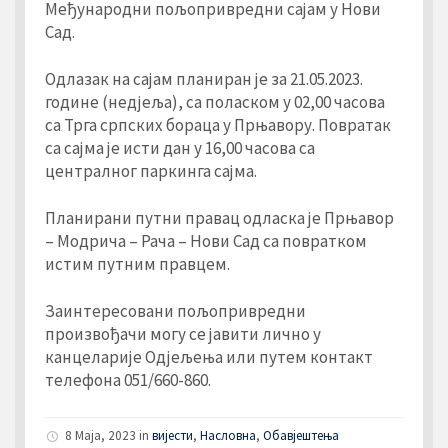
Међународни пољопривредни сајам у Нови
Сад.
Одлазак на сајам планиран је за 21.05.2023.
године (недјеља), са поласком у 02,00 часова
са Трга српских бораца у Прњавору. Повратак
са сајма је исти дан у 16,00 часова са
централног паркинга сајма.
Планирани путни правац одласка је Прњавор
– Модрича – Рача – Нови Сад са повратком
истим путним правцем.
Заинтересовани пољопривредни
произвођачи могу се јавити лично у
канцеларије Одјељења или путем контакт
телефона 051/660-860.
8 Maja, 2023
in
вијести
,
Насловна
,
Обавјештења