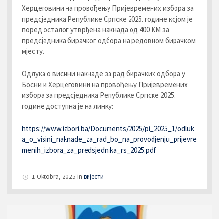
Херцеговини на провођењу Пријевремених избора за
предсједника Републике Српске 2025. године којом је
поред осталог утврђена накнада од 400 КМ за
предсједника бирачког одбора на редовном бирачком
мјесту.
Одлука о висини накнаде за рад бирачких одбора у
Босни и Херцеговини на провођењу Пријевремених
избора за предсједника Републике Српске 2025.
године доступна је на линку:
https://www.izbori.ba/Documents/2025/pi_2025_1/odluk
a_o_visini_naknade_za_rad_bo_na_provodjenju_prijevre
menih_izbora_za_predsjednika_rs_2025.pdf
1 Oktobra, 2025
in
вијести