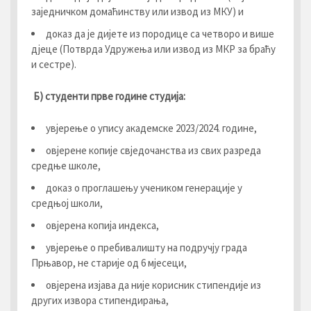
заједничком домаћинству или извод из МКУ) и
доказ да је дијете из породице са четворо и више
дјеце (Потврда Удружења или извод из МКР за браћу
и сестре).
Б) студенти прве године студија:
увјерење о упису академске 2023/2024. године,
овјерене копије свједочанства из свих разреда
средње школе,
доказ о проглашењу учеником генерације у
средњој школи,
овјерена копија индекса,
увјерење о пребивалишту на подручју града
Прњавор, не старије од 6 мјесеци,
овјерена изјава да није корисник стипендије из
других извора стипендирања,