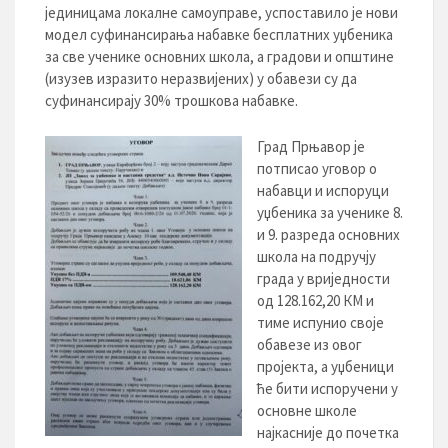
јединицама локалне самоуправе, успоставило је нови
модел суфинансирања набавке бесплатних уџбеника
за све ученике основних школа, а градови и општине
(изузев изразито неразвијених) у обавези су да
суфинансирају 30% трошкова набавке.
Град Прњавор је
потписао уговор о
набавци и испоруци
уџбеника за ученике 8.
и 9. разреда основних
школа на подручју
града у вриједности
од 128.162,20 КМ и
тиме испунио своје
обавезе из овог
пројекта, а уџбеници
ће бити испоручени у
основне школе
најкасније до почетка