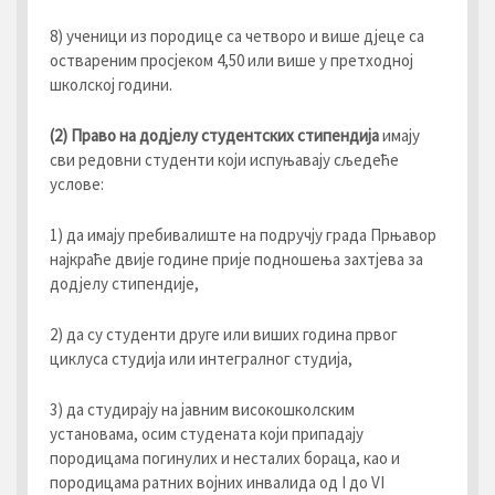
8) ученици из породице са четворо и више дјеце са
оствареним просјеком 4,50 или више у претходној
школској години.
(2) Право на додјелу студентских стипендија
имају
сви редовни студенти који испуњавају сљедеће
услове:
1) да имају пребивалиште на подручју града Прњавор
најкраће двије године прије подношења захтјева за
додјелу стипендије,
2) да су студенти друге или виших година првог
циклуса студија или интегралног студија,
3) да студирају на јавним високошколским
установама, осим студената који припадају
породицама погинулих и несталих бораца, као и
породицама ратних војних инвалида од I до VI