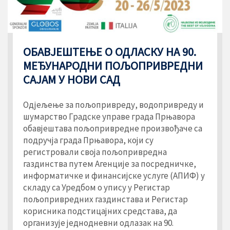
ОБАВЈЕШТЕЊЕ О ОДЛАСКУ НА 90.
МЕЂУНАРОДНИ ПОЉОПРИВРЕДНИ
САЈАМ У НОВИ САД
Одјељење за пољопривреду, водопривреду и
шумарство Градске управе града Прњавора
обавјештава пољопривредне произвођаче са
подручја града Прњавора, који су
регистровали своја пољопривредна
газдинства путем Агенције за посредничке,
информатичке и финансијске услуге (АПИФ) у
складу са Уредбом о упису у Регистар
пољопривредних газдинстава и Регистар
корисника подстицајних средстава, да
организује једнодневни одлазак на 90.