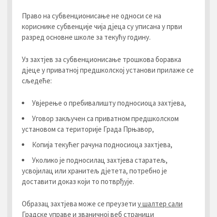
Право на субвенционисање не односи се на
кориснике субвенције чија дјеца су уписана у први
разред основне школе за текућу годину.
Уз захтјев за субвенционисање трошкова боравка
дјеце у приватној предшколској установи прилаже се
сљедеће:
Увјерење о пребивалишту подносиоца захтјева,
Уговор закључен са приватном предшколском
установом са територије Града Прњавор,
Копија текућег рачуна подносиоца захтјева,
Уколико је подносилац захтјева старатељ,
усвојилац или хранитељ дјетета, потребно је
доставити доказ који то потврђује.
Образац захтјева може се преузети
у шалтер сали
Градске управе и званичној веб страници