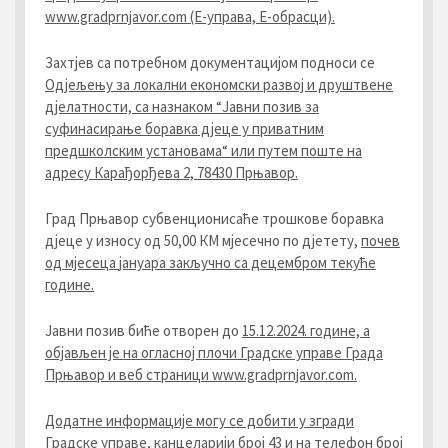
www.gradprnjavor.com (Е-управа, Е-обрасци).
Захтјев са потребном документацијом подноси се
Одјељењу за локални економски развој и друштвене
дјелатности, са назнаком “Јавни позив за
суфинасирање боравка дјеце у приватним
предшколским установама“ или путем поште на
адресу Карађорђева 2, 78430 Прњавор.
Град Прњавор субвенционисаће трошкове боравка
дјеце у износу од 50,00 КМ мјесечно по дјетету,
почев
од мјесеца
јануара
закључно са децембром текуће
године.
Јавни позив биће отворен до
15.1
2
.2024. године, а
објављен је на огласној плочи Градске управе Града
Прњавор и веб страници www.gradprnjavor.com.
Додатне информације могу се добити у згради
Градске управе, канцеларији број 43 и на телефон број