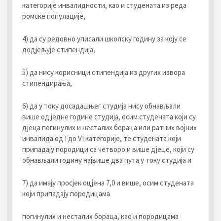
категорије инвалидности, као и студената из реда
ромске популације,
4) да су редовно уписали школску годину за коју се
додјељује стипендија,
5) да нису корисници стипендија из других извора
стипендирања,
6) да у току досадашњег студија нису обнављали
више од једне године студија, осим студената који су
дјеца погинулих и несталих бораца или ратних војних
инвалида од I до VI категорије, те студената који
припадају породици са четворо и више дјеце, који су
обнављали годину највише два пута у току студија и
7) да имају просјек оцјена 7,0 и више, осим студената
који припадају породицама
погинулих и несталих бораца, као и породицама