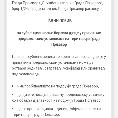
Града Прњавор („Службени гласник Града Прњавор“,
број 1/24), Градоначелник Града Прњавор расписује
ЈАВНИ ПОЗИВ
за субвенционисање боравка дјеце у приватним
предшколским установама на територији Града
Прњавор
Право на субвенционисање трошкова боравка дјеце у
приватним предшколским установама може да
оствари родитељ, старатељ, усвојилац или хранитељ
под условом да:
има пребивалиште на подручју града Прњавор,
да дијете похађа приватну предшколску установу
која обавља дјелатност на подручју Града Прљавор,
да се организациона јединица/објекат налази на
територији Града Прњавор.