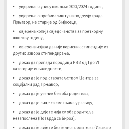
увјерење о упису школске 2023/2024. године,
увјерење о пребивалишту на подручју града
Прњавор, не старије од 6 мјесеци,
овјерена копија свједочанства за претходну
школску годину,
овјерена изјава да није корисник стипендије из
других извора стипендирања,
доказ да припада породици РВИ од I до VI
категорије инвалидности,
доказ да је под старатељством Центра за
социјални рад Прњавор,
доказ да је ученик без оба родитеља,
доказ да је лице са сметњама у развоју,
доказ да је дијете чија су оба родитеља
незапослена (Потврда са Бироа),
доказ да је дијете без једног родитеља (Изјава о