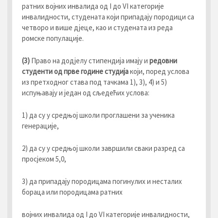
ратних војних инвалида од I до VI категорије
инвалидности, студената који припадају породици са
четворо и више дјеце, као и студената из реда
ромске популације.
(3)
Право на додјелу стипендија имају и
редовни
студенти од прве године студија
који, поред услова
из претходног става под тачкама 1), 3), 4) и 5)
испуњавају и један од сљедећих услова:
1) да су у средњој школи проглашени за ученика
генерације,
2) да су у средњој школи завршили сваки разред са
просјеком 5,0,
3) да припадају породицама погинулих и несталих
бораца или породицама ратних
војних инвалида од I до VI категорије инвалидности,