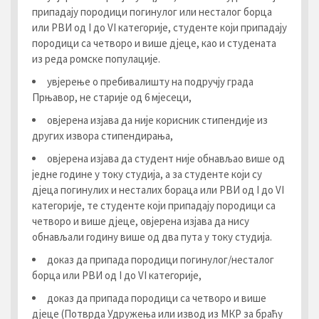
припадају породици погинулог или несталог борца
или РВИ од I до VI категорије, студенте који припадају
породици са четворо и више дјеце, као и студената
из реда ромске популације.
увјерење о пребивалишту на подручју града
Прњавор, не старије од 6 мјесеци,
овјерена изјава да није корисник стипендије из
других извора стипендирања,
овјерена изјава да студент није обнављао више од
једне године у току студија, а за студенте који су
дјеца погинулих и несталих бораца или РВИ од I до VI
категорије, те студенте који припадају породици са
четворо и више дјеце, овјерена изјава да нису
обнављали годину више од два пута у току студија.
доказ да припада породици погинулог/несталог
борца или РВИ од I до VI категорије,
доказ да припада породици са четворо и више
дјеце (Потврда Удружења или извод из МКР за браћу