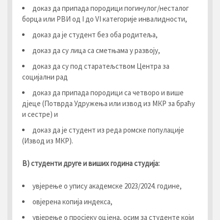
доказ да припада породици погинулог/несталог
борца или РВИ од I до VI категорије инвалидности,
доказ да је студент без оба родитеља,
доказ да су лица са сметњама у развоју,
доказ да су под старатељством Центра за
социјални рад
доказ да припада породици са четворо и више
дјеце (Потврда Удружења или извод из МКР за браћу
и сестре) и
доказ да је студент из реда ромске популације
(Извод из МКР).
В) студенти друге и виших година студија:
увјерење о упису академске 2023/2024. године,
овјерена копија индекса,
увјерење о просјеку оцјена, осим за студенте који