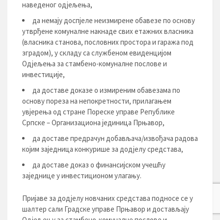
наведеног одјељења,
да немају доспјеле неизмирене обавезе по основу
утврђене комуналне накнаде свих етажних власника
(власника станова, пословних простора и гаража под
зградом), у складу са службеном евиденцијом
Одјељења за стамбено-комуналне послове и
инвестиције,
да доставе доказе о измиреним обавезама по
основу пореза на непокретности, прилагањем
увјерења од стране Пореске управе Републике
Српске – Организациона јединица Прњавор,
да доставе предрачун добављача/извођача радова
којим заједница конкурише за додјелу средстава,
да доставе доказ о финансијском учешћу
заједнице у инвестиционом улагању.
Пријаве за додјелу новчаних средстава подносе се у
шалтер сали Градске управе Прњавор и достављају
Одјељењу за стамбено-комуналне послове и