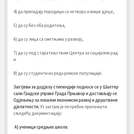
4) да припадају породици са четворо и више дјеце,
5) да су без оба родитеља,
6) да су лица са сметњама у развоју,
7) да су под старатељством Центра за социјални рад
и
8) да су студенти из реда ромске популације.
Захтјеви за додјелу стипендије подносе се у Шалтер
сали
Градске управе Града
Прњавор и достављају се
Одјељењу за локални економски развој и друштвене
дјелатности.
Уз захтјев је потребно приложити
сљедећу документацију:
А) ученици средњих школа: