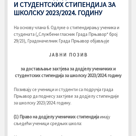
И СТУДЕНТСКИХ СТИПЕНДИЈА ЗА
ШКОЛСКУ 2023/2024. ГОДИНУ
На основу члана 6. Одлуке о стипендирању ученика и
студената („Службени гласник Града Прњавор“ број
29/23), Градоначелник Града Прњавор објављује
Ј
А
В
Н
И
П
О
З
И
В
за достављање захтјева за додјелу ученичких и
студентских стипендија за школску 20
23
/20
2
4
. годину
Позивају се ученици и студенти са подручја града
Прњавор да поднесу захтјеве за додјелу стипендије
за школску 2023/2024. годину.
(1) Право на додјелу ученичких стипендија
имају
сљедећи ученици средњих школа: