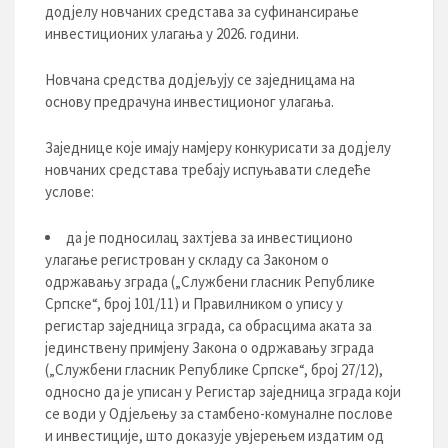
додјелу новчаних средстава за суфинансирање
инвестиционих улагања у 2026. години.
Новчана средства додјељују се заједницама на
основу предрачуна инвестиционог улагања.
Заједнице које имају намјеру конкурисати за додјелу
новчаних средстава требају испуњавати следеће
услове:
да је подносилац захтјева за инвестиционо
улагање регистрован у складу са Законом о
одржавању зграда („Службени гласник Републике
Српске“, број 101/11) и Правилником о упису у
регистар заједница зграда, са обрасцима аката за
јединствену примјену Закона о одржавању зграда
(„Службени гласник Републике Српске“, број 27/12),
односно да је уписан у Регистар заједница зграда који
се води у Одјељењу за стамбено-комуналне послове
и инвестиције, што доказује увјерењем издатим од