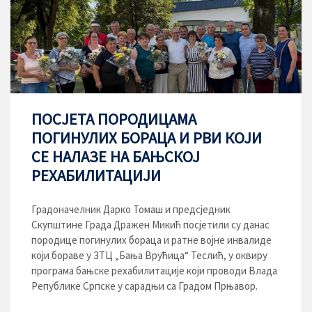
ПОСЈЕТА ПОРОДИЦАМА
ПОГИНУЛИХ БОРАЦА И РВИ КОЈИ
СЕ НАЛАЗЕ НА БАЊСКОЈ
РЕХАБИЛИТАЦИЈИ
Градоначелник Дарко Томаш и предсједник
Скупштине Града Дражен Микић посјетили су данас
породице погинулих бораца и ратне војне инвалиде
који бораве у ЗТЦ „Бања Врућица“ Теслић, у оквиру
програма бањске рехабилитације који проводи Влада
Републике Српске у сарадњи са Градом Прњавор.