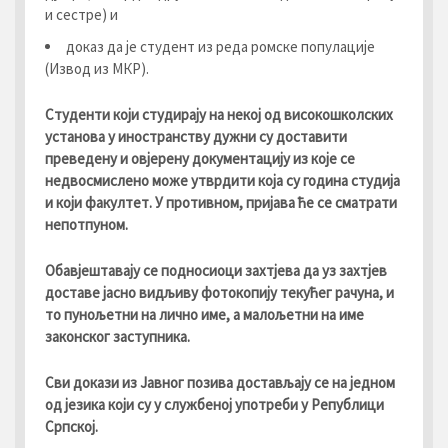
и сестре) и
доказ да је студент из реда ромске популације
(Извод из МКР).
Студенти који студирају на некој од високошколских
установа у иностранству дужни су доставити
преведену и овјерену документацију из које се
недвосмислено може утврдити која су година студија
и који факултет. У противном, пријава ће се сматрати
непотпуном.
Обавјештавају се подносиоци захтјева да уз захтјев
доставе
јасно видљиву
фотокопију текућег рачуна, и
то пунољетни на лично име, а малољетни на име
законског заступника.
Сви докази из Јавног позива достављају се на једном
од језика који су у службеној употреби у Републици
Српској.