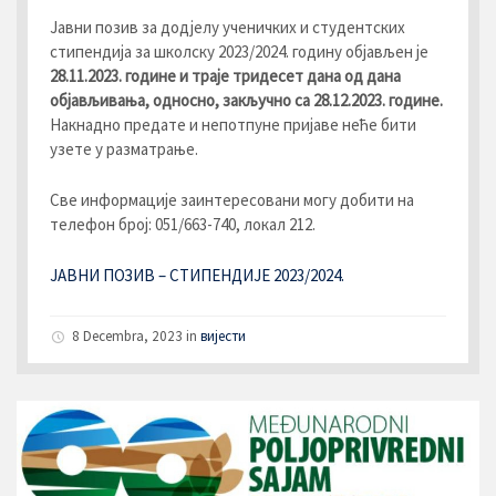
Јавни позив за додјелу ученичких и студентских
стипендија за школску 2023/2024. годину објављен је
28.
11.2023
. године и траје тридесет дана од дана
објављивања, односно
,
закључно са
28
.12.
202
3.
године.
Накнадно предате и непотпуне пријаве неће бити
узете у разматрање.
Све информације заинтересовани могу добити на
телефон број: 051/663-740, локал 212.
ЈАВНИ ПОЗИВ – СТИПЕНДИЈЕ 2023/2024.
8 Decembra, 2023
in
вијести