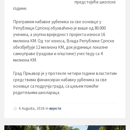
предстојеће школске
године.
Програмом набавке уџбеника за све основце у
Републици Српској обухваћено је више од 80.000
ученика, а укупна вриједност пројекта износи 16
милиона КМ. Од тог износа, Влада Републике Српске
обезбјеђује 12 милиона КМ, док јединице локалне
самоуправе (градови и општине) учествују са 4
милиона КМ.
Град Прњавор је у протекле четири године властитим
средствима финансирао набавку уџбеника за све
основце са подручја града, са циљем помоћи
родитељима школараца.
6 Augusta, 2026
in
вијести