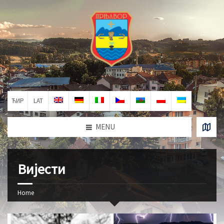
ЋИР
LAT
MENU
Вијести
Home