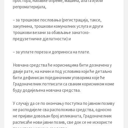
простора, набавке опреме, машина, алата и/или
репроматеријала,
– за трошкове пословања (регистрација, таксе,
закупнина, трошкови комуналних услуга и други
трошкови везани за обављање занатско-
предузетничке дјелатности) и
– за уплате пореза и доприноса на плате.
Новчана средства ће корисницима бити дозначена у
двије рате, на начин и под условима који ће детаљно
бити дефинисан појединачним уговорима које ће
Градоначелник потписати са сваким корисником коме
буду додијељена новчана средства.
У случају да се по окончању поступка по јавном позиву
не расподијеле сва расположива средства, односно
не пријави довољан број апликаната, Градоначелник
расписаће нови јавни позив, све док се не искористе