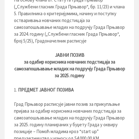
(„Службени гласник Града Прњавор“, бр. 11/23) и члана
5. Правилника о критеријумима, начину и поступку
остваривања новчаних подстицаја за
самозапошљавање младих на подручју Града Прњавор
за 2024. годину („Службени гласник Града Прњавор“,
броj 5/25), Градоначелник расписује
ЈАВНИ ПОЗИВ
за одабир корисника новчаних подстицаја за
самозапошљавање младих на подручју Града Прњавор
за 2025. годину
ПРЕДМЕТ ЈАВНОГ ПОЗИВА
Град Прњавор расписује јавни позив за прикупљање
пријава за одабир корисника новчаних подстицаја за
самозапошљавање младих на подручју Града Прњавор
за 2025. годину планираних у буџету Града у оквиру
позиције – Помоћ младима кроз “start up”
предузетништво у износу од 54.000,00 КМ.