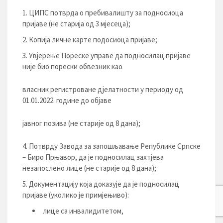
ЦИПС потврда о пребивалишту за подносиоца
пријаве (не старија од 3 мјесеца);
Копија личне карте подосиоца пријаве;
Увјерење Пореске управе да подносилац пријаве
није био порески обвезник као
власник регистроване дјелатности у периоду од
01.01.2022. године до објаве
јавног позива (не старије од 8 дана);
Потврду Завода за запошљавање Републике Српске
– Биро Прњавор, да је подносилац захтјева
незапослено лице (не старије од 8 дана);
Документацију која доказује да је подносилац
пријаве (уколико је примјењиво):
лице са инвалидитетом,