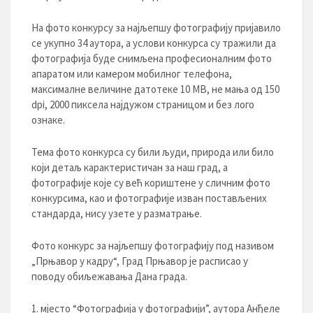
На фото конкурсу за најљепшу фотографију пријавило
се укупно 34 аутора, а услови конкурса су тражили да
фотографија буде снимљена професионалним фото
апаратом или камером мобилног телефона,
максималне величине датотеке 10 МВ, не мања од 150
dpi, 2000 пиксела најдужом страницом и без лого
ознаке.
Тема фото конкурса су били људи, природа или било
који детаљ карактеристичан за наш град, а
фотографије које су већ кориштене у сличним фото
конкурсима, као и фотографије изван постављених
стандарда, нису узете у разматрање.
Фото конкурс за најљепшу фотографију под називом
„Прњавор у кадру“, Град Прњавор је расписао у
поводу обиљежавања Дана града.
мјесто “Фотографија у фотографији”, аутора Анђеле