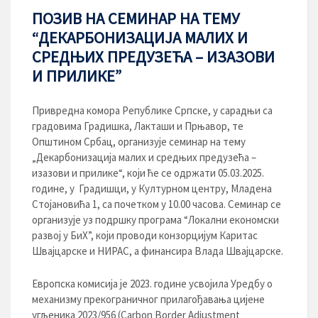
ПОЗИВ НА СЕМИНАР НА ТЕМУ
“ДЕКАРБОНИЗАЦИЈА МАЛИХ И
СРЕДЊИХ ПРЕДУЗЕЋА – ИЗАЗОВИ
И ПРИЛИКЕ”
Привредна комора Републике Српске, у сарадњи са
градовима Градишка, Лакташи и Прњавор, те
Општином Србац, организује семинар на тему
„Декарбонизација малих и средњих предузећа –
изазови и прилике“, који ће се одржати 05.03.2025.
године, у Градишци, у Културном центру, Младена
Стојановића 1, са почетком у 10.00 часова. Семинар се
организује уз подршку програма “Локални економски
развој у БиХ”, који проводи конзорцијум Каритас
Швајцарске и НИРАС, а финансира Влада Швајцарске.
Европска комисија је 2023. године усвојила Уредбу о
механизму прекограничног прилагођавања цијене
угљеника 2023/956 (Carbon Border Adjustment