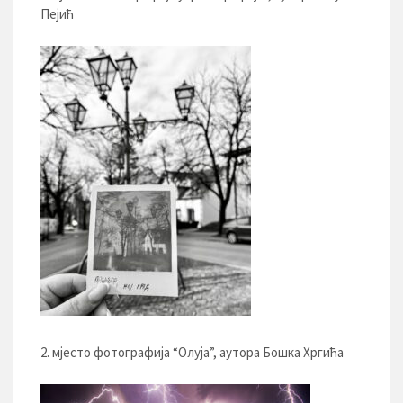
Пејић
2. мјесто фотографија “Олуја”, аутора Бошка Хргића