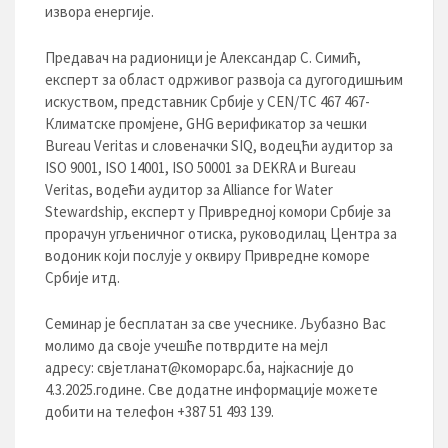
извора енергије.
Предавач на радионици је Александар С. Симић,
експерт за област одрживог развоја са дугогодишњим
искуством, представник Србије у CEN/TC 467 467-
Климатске промјене, GHG верификатор за чешки
Bureau Veritas и словеначки SIQ, водецћи аудитор за
ISO 9001, ISO 14001, ISO 50001 за DEKRA и Bureau
Veritas, водећи аудитор за Alliance for Water
Stewardship, експерт у Привредној комори Србије за
прорачун угљеничног отиска, руководилац Центра за
водоник који послује у оквиру Привредне коморе
Србије итд.
Семинар је бесплатан за све учеснике. Љубазно Вас
молимо да своје учешће потврдите на мејл
адресу: свјетланат@коморарс.ба, најкасније до
4.3.2025.године. Све додатне информације можете
добити на телефон +387 51 493 139.