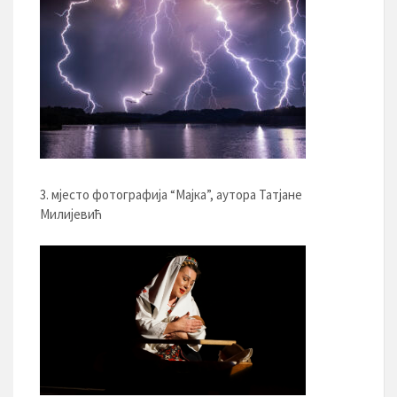
3. мјесто фотографија “Мајка”, аутора Татјане
Милијевић