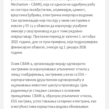
Mechanism – CBAM), која се односи на одређену робу
из сектора гвожђе/челик, алуминијум, цемент,
вјештачка ђубрива, електрична енергија и водоник.
Све организације које послују у овим секторима и
извозе у ЕУ су у обавези да израчунају уграђене
емисије у свој производ и да о томе редовно
извјештавају. Прелазни период је започео 1. октобра
2023. године, док се пуна примјена, која подразумијева
финансијске обавезе, очекује од 1. јануара 2026.
године.
Осим CBAM-а, организације морају одговорити
захтјевима за израчунавање угљеничног отиска у
ланцу снабдијевања, захтјевима у вези са ESG –
корпоративном друштвеном одговорношћу и
оцјењивања животног циклуса производа. Циљ
радионице је стицање сазнања о основним
принципима CBAM-а, обрачуна угљеничког отиска,
ESG захтјева, успостављања соларних електрана, као
и могућностима кориштења видова обновљивих