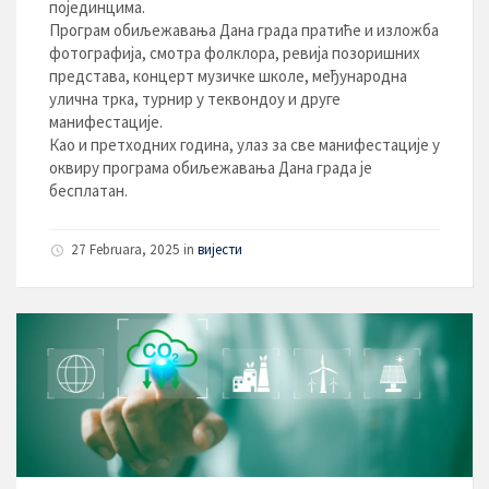
појединцима.
Програм обиљежавања Дана града пратиће и изложба
фотографија, смотра фолклора, ревија позоришних
представа, концерт музичке школе, међународна
улична трка, турнир у теквондоу и друге
манифестације.
Као и претходних година, улаз за све манифестације у
оквиру програма обиљежавања Дана града је
бесплатан.
27 Februara, 2025
in
вијести