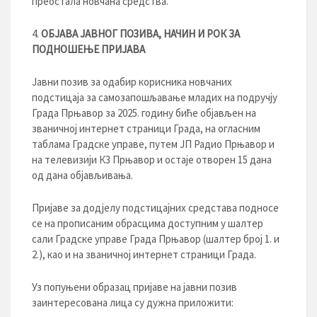
преостала новчана средства.
ОБЈАВА ЈАВНОГ ПОЗИВА, НАЧИН И РОК ЗА
ПОДНОШЕЊЕ ПРИЈАВА
Јавни позив за одабир корисника новчаних
подстицаја за самозапошљавање младих на подручју
Града Прњавор за 2025. годину биће објављен на
званичној интернет страници Града, на огласним
таблама Градске управе, путем ЈП Радио Прњавор и
на телевизији К3 Прњавор и остаје отворен 15 дана
од дана објављивања.
Пријаве за додјелу подстицајних средстава подносе
се на прописаним обрасцима доступним у шалтер
сали Градске управе Града Прњавор (шалтер број 1. и
2.), као и на званичној интернет страници Града.
Уз попуњени образац пријаве на јавни позив
заинтересована лица су дужна приложити: