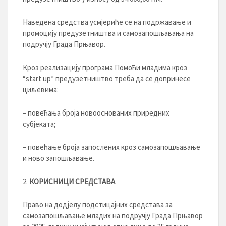
Наведена средства усмјериће се на подржавање и
промоцију предузетништва и самозапошљавања на
подручју Града Прњавор.
Кроз реализацију програма Помоћи младима кроз
“start up” предузетништво треба да се допринесе
циљевима:
– повећања броја новооснованих приредних
субјеката;
– повећање броја запослених кроз самозапошљавање
и ново запошљавање.
КОРИСНИЦИ СРЕДСТАВА
Право на додјелу подстицајних средстава за
самозапошљавање младих на подручју Града Прњавор