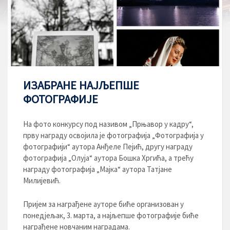
ИЗАБРАНЕ НАЈЉЕПШЕ
ФОТОГРАФИЈЕ
На фото конкурсу под називом „Прњавор у кадру“,
прву награду освојила је фотографија „Фотографија у
фотографији“ аутора Анђеле Пејић, другу награду
фотографија „Олуја“ аутора Бошка Хргића, а трећу
награду фотографија „Мајка“ аутора Татјане
Милијевић.
Пријем за награђене ауторе биће организован у
понедјељак, 3. марта, а најљепше фотографије биће
награђене новчаним наградама.