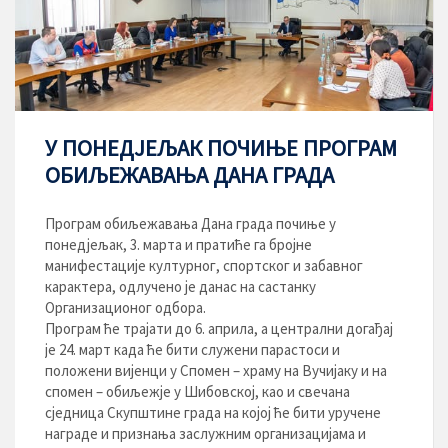
У ПОНЕДЈЕЉАК ПОЧИЊЕ ПРОГРАМ
ОБИЉЕЖАВАЊА ДАНА ГРАДА
Програм обиљежавања Дана града почиње у
понедјељак, 3. марта и пратиће га бројне
манифестације културног, спортског и забавног
карактера, одлучено је данас на састанку
Организационог одбора.
Програм ће трајати до 6. априла, а централни догађај
је 24. март када ће бити служени парастоси и
полoжени вијенци у Спомен – храму на Вучијаку и на
спомен – обиљежје у Шибовској, као и свечана
сједница Скупштине града на којој ће бити уручене
награде и признања заслужним организацијама и