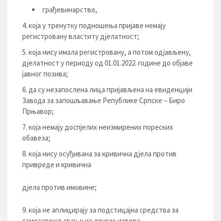
грађевинарство,
која у тренутку подношења пријаве немају
регистровану властиту дјелатност;
која нису имала регистровану, а потом одјављену,
дјелатност у периоду од 01.01.2022. године до објаве
јавног позива;
да су незапослена лица пријављена на евиденцији
Завода за запошљавање Републике Српске – Биро
Прњавор;
која немају доспјелих неизмирених пореских
обавеза;
која нису осуђивана за кривична дјела против
привреде и кривична
дјела против имовине;
која не аплицирају за подстицајна средства за
самозапошљавање из других извора.