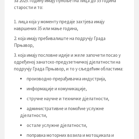
за 2025. годину имају пунољетна лица до 35 година
старости и то:
лица која у моменту предаје захтјева имају
навршених 35 или мање година,
која имају пребивалиште на подручју Града
Прњавор,
која имају пословне идеје и желе започети посао у
одређеној занатско-предузетничкој дјелатности на
подручју Града Прњавор, и то у сљедећим областима:
производно-прерађивачка индустрија,
информације и комуникације,
стручне научне и техничке дјелатности,
административне и помоћне услужне
дјелатности,
остале услужне дјелатности,
поправка моторних возила и мотоцикала и