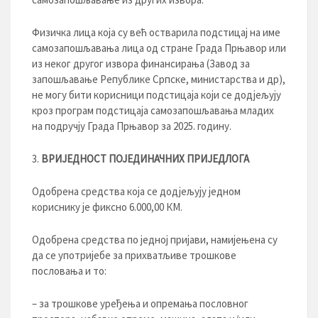
Физичка лица која су већ остварила подстицај на име
самозапошљавања лица од стране Града Прњавор или
из неког другог извора финансирања (Завод за
запошљавање Републике Српске, министарства и др),
не могу бити корисници подстицаја који се додјељују
кроз програм подстицаја самозапошљавања младих
на подручју Града Прњавор за 2025. годину.
ВРИЈЕДНОСТ ПОЈЕДИНАЧНИХ ПРИЈЕДЛОГА
Одобрена средства која се додјељују једном
кориснику је фиксно 6.000,00 КМ.
Одобрена средства по једној пријави, намијењена су
да се употријебе за прихватљиве трошкове
пословања и то:
– за трошкове уређења и опремања пословног