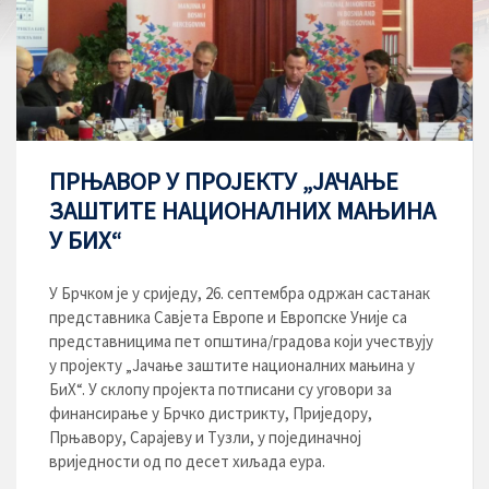
ПРЊАВОР У ПРОЈЕКТУ „ЈАЧАЊЕ
ЗАШТИТЕ НАЦИОНАЛНИХ МАЊИНА
У БИХ“
У Брчком је у сриједу, 26. септембра одржан састанак
представника Савјета Европе и Европске Уније са
представницима пет општина/градова који учествују
у пројекту „Јачање заштите националних мањина у
БиХ“. У склопу пројекта потписани су уговори за
финансирање у Брчко дистрикту, Приједору,
Прњавору, Сарајеву и Тузли, у појединачној
вриједности од по десет хиљада еура.