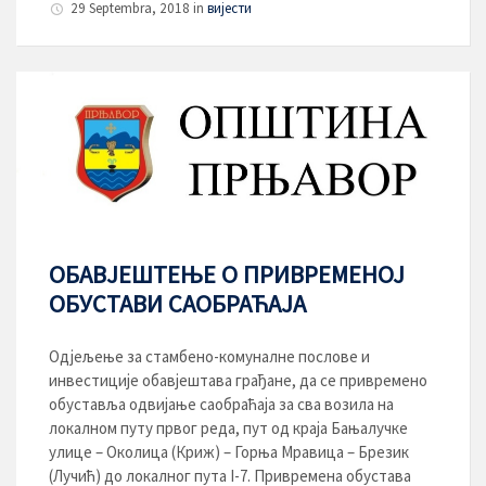
29 Septembra, 2018
in
вијести
ОБАВЈЕШТЕЊЕ О ПРИВРЕМЕНОЈ
ОБУСТАВИ САОБРАЋАЈА
Oдјељење за стамбено-комуналне послове и
инвестиције обавјештава грађане, да се привремено
обуставља одвијање саобраћаја за сва возила на
локалном путу првог реда, пут од краја Бањалучке
улице – Околица (Криж) – Горња Мравица – Брезик
(Лучић) до локалног пута I-7. Привремена обустава