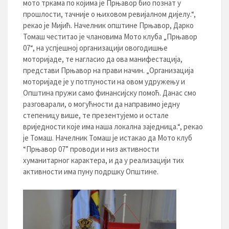
мото тркама по којима је Прњавор био познат у
прошлости, тачније о њиховом ревијалном дијелу.“,
рекао је Мијић. Начелник општине Прњавор, Дарко
Томаш честитао је члановима Мото клуба „Прњавор
07“, на успјешној организацији овогодишње
моторијаде, те нагласио да ова манифестација,
представи Прњавор на прави начин. „Организација
моторијаде је у потпуности на овом удружењу и
Општина пружи само финансијску помоћ. Данас смо
разговарали, о могућности да направимо једну
степеницу више, те презентујемо и остале
вриједности које има наша локална заједница.“, рекао
је Томаш. Начелник Томаш је истакао да Мото клуб
“Прњавор 07” проводи и низ активности
хуманитарног карактера, и да у реализацији тих
активности има пуну подршку Општине.