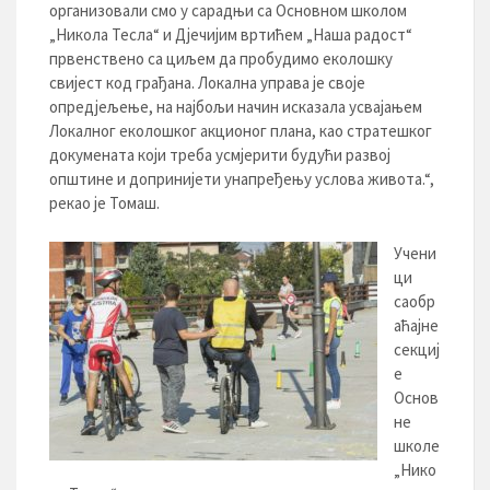
организовали смо у сарадњи са Основном школом
„Никола Тесла“ и Дјечијим вртићем „Наша радост“
првенствено са циљем да пробудимо еколошку
свијест код грађана. Локална управа је своје
опредјељење, на најбољи начин исказала усвајањем
Локалног еколошког акционог плана, као стратешког
докумената који треба усмјерити будући развој
општине и допринијети унапређењу услова живота.“,
рекао је Томаш.
Учени
ци
саобр
аћајне
секциј
е
Основ
не
школе
„Нико