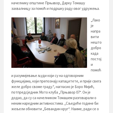
начелнику општине Прњавор, Дарку Томашу
захвалницу за помоћ и подршку раду овог удружења.
„Лако
је
напра
вити
нешто
добро
када
постој
и
помоћ
и разумијевање људи који су на одговорним
функцијама, који препознају капацитете, и прије свега
желе добро своме граду.“, нагласио је Боро Мијић,
потпредсједник Мото клуба „Прњавор 07“. Он је
додао, да су са начелником Томашем разговарали о
неким наредним активностима. „Сљедеће године би
жељели обновити „Бевандин круг“. Наиме, ради се о