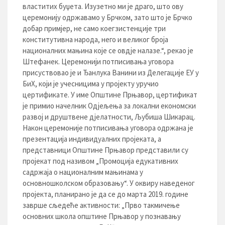
властитих буџета. Изузетно ми је драго, што ову
церемонију одржавамо у Брчком, зато што је Брчко
добар примјер, не само коегзистенције три
конститутивна народа, него и великог броја
националних мањина које се овдје налазе.“, рекао је
Штефанек. Церемонији потписивања уговора
присуствовао је и Ђанлука Ванини из Делегације ЕУ у
БиХ, који јe учесницима у пројекту уручио
цертификате. У име Oпштине Прњавор, цертификат
је примио начелник Одјељења за локални економски
развој и друштвене дјелатности, Љубиша Шикарац.
Након церемоније потписивања уговора одржана је
презентација индивидуалних пројеката, а
представници Општине Прњавор представили су
пројекат под називом „Промоција едукативних
садржаја о националним мањинама у
основношколском образовању“. У оквиру наведеног
пројекта, планирано је да се до марта 2019. године
заврше сљедеће активности: „Прво такмичење
основних школа општине Прњавор у познавању