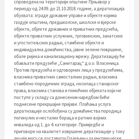
спроведена на територији општине Прњавор у
периоду од 24.09. до 21.10.2018. године, а дератизација
обухвата: зграде државне управе и објекте којима
газдује општина, предшколске, школске и вјерске
објекте, објекте државних и приватних предузећа,
објекте приватних услужних, трговинских, занатских
и угоститељских радњи, стамбене објекте и
индивидуална домаћинства, јавне зелене површине,
обале ријека и канализациону мрежу. Дератизацију ће
обављати предузеће „Санитарац“ д.о.о. Власеница.
Против предузећа и одговорних лица у предузећима,
власника приватних самосталних радњи, власника
стамбено-породичних зграда, носилаца станарског
права, власника станова и помоћних објеката који не
поступе у складу са донесеном наредбом биће
поднесене прекршајне пријаве. Плаћања услуга
дератизације ослобођена су домаћинства породица
погинулих и несталих бораца и ратних војних
инвалида од 1. до 4. категорије. Примједбе и
приговоре на квалитет извршене дератизације у току
акције могу се доставити Одјељењу за инспекцијске