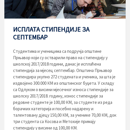
ИСПЛАТА СТИПЕНДИЈE ЗА
СЕПТЕМБАР
Студентима и ученицима са подручја општине
Прњавор који су остварили право на стипендију у
школској 2017/2018 години, данас je исплаћена
стипендија за мјесец септембар. Општина Прњавор
стипендира укупно 272 студенaта и ученика, за шта је
издвојено 300.000 КМ из општинског буџета. У складу
са Одлуком о висини мјесечног износа стипендије за
школску 2017/2018. годину, износ стипендије за
редовне студенте је 100,00 КМ, за студенте из реда
борачких категорија и посебно надарену и
талентовану дјецу 150,00 КМ, за ученике 70,00 КМ, док
три студента са Косова и Метохије примају
стипендију у висини од 100,00 КМ.