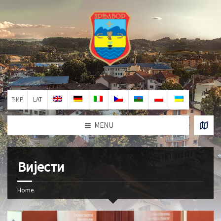
ЋИР
LAT
MENU
Вијести
Home