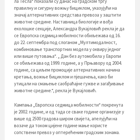
ла Тесла“ показали су данас на градском тргу
правилну и сигурну вожњу бициклом, указујући на
значај алтернативних средстава превоза у заштити
животне средине. Наставница биологије и вођа
еколошке секције, Александра Вукајловић рекла је да
се Европска седмица мобилности обиљежава од 16.
до 22. септембра под слоганом „Mултимодалност,
комбиновање транспортних модела у оквиру једног
или више путовања“. „ Дан без аутомобила у Европи
се обиљежава од 1999. године, а у Прњавору од 2004.
године, са циљем промоције алтернативних начина
кретања, вожње бициклом и пјешачења, како би
утицали на смањење саобраћајне гужве и загађивање
животне средине.“, рекла је Вукајловић.
Кампања „Европска седмица мобилности“ покренута
је 2002. године, и од тада се сваке године организује у
више од 2500 градова широм свијета, апелујући на
возаче да током цијене године мање користе
сопствени превоз у оптерећеним градским зонама.