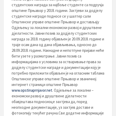
студентских награда за најбоље студенте са подручја
општине Прњавор у 2018. години. Захтјеви за додјелу
студентске награде подносе се у шалтер сали
Општинске управе општине Прњавор и достављају
Одјељењу за локални економски развој и друштвене
дјелатности. Јавни позив за додјелу студентских
награда за 2018. годину објављен је 20.09.2018. године и
траје осам дана од дана објављивања, односно до
28.09.2018. године
.
Накнадне и непотпуне пријаве неће
бити узете у разматрање. Јавни позив са
информацијама о условима за остваривање права за
додјелу студентске награде и документацији коју је
потребно приложити објављен је на огласним таблама
Општинске управе општине Прњавор и званичној
интернет страници општине Прњавор
www.opstinaprnjavor.net
. Одјељење за локални –
економски развој и друштвене дјелатности
обавјештава подносиоце захтјева да, поред
неопходне документације, уз захтјев доставе и
фотокопију текућег рачуна.Све додатне информације