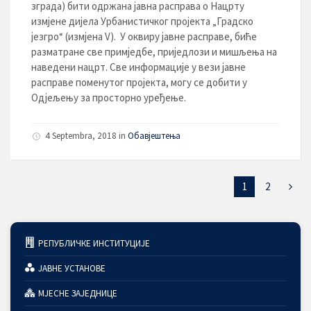
зграда) бити одржана јавна расправа o Нацрту
измјене дијела Урбанистичког пројекта „Градско
језгро“ (измјена V). У оквиру јавне расправе, биће
разматране све примједбе, приједлози и мишљења на
наведени нацрт. Све информације у вези јавне
расправе поменутог пројекта, могу се добити у
Одјељењу за просторно уређење.
4 Septembra, 2018
in
Обавјештења
1
2
РЕПУБЛИЧКЕ ИНСТИТУЦИЈЕ
ЈАВНЕ УСТАНОВЕ
МЈЕСНЕ ЗАЈЕДНИЦЕ