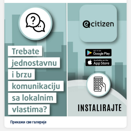
Прикажи све галерије