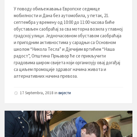
У поводу обиљежавања Европске седмице
мобилности и Дана без аутомобила, у петак, 21.
септембра у времену од 10:00 до 11:00 часова биће
обустављен саобраћај за сва моторна возила у главној
градској улици. Једночасовном обуставом саобраћаја
и пригодним активностима у сарадњи са Основном
школом “Никола Тесла” и Дјечијим вртићем “Наша
радост”, Општина Прњавор ће се прикључити
градовима широм свијета који организују овај догађај
са циљем промоције здравог начина живота и
алтернативних начина превоза.
17 Septembra, 2018
in
вијести