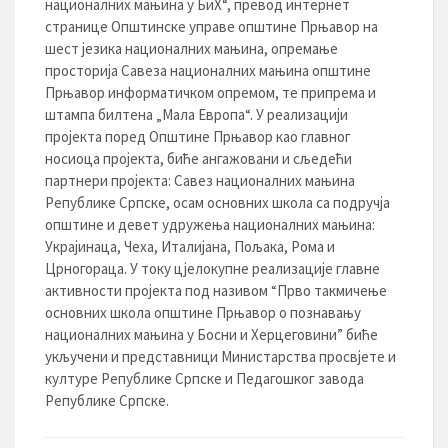
националних мањина у БиХ“, превод интернет
странице Општинске управе општине Прњавор на
шест језика националних мањина, опремање
просторија Савеза националних мањина општине
Прњавор информатичком опремом, тe припрема и
штампа билтена „Мала Европа“. У реализацији
пројекта поред Општине Прњавор као главног
носиоца пројекта, биће ангажовани и сљедећи
партнери пројекта: Савез националних мањина
Републике Српске, осам основних школа са подручја
oпштине и девет удружења националних мањина:
Украјинаца, Чеха, Италијана, Пољака, Рома и
Црногораца. У току цјелокупне реализације главне
активности пројекта под називом “Прво такмичење
основних школа општине Прњавор о познавању
националних мањина у Босни и Херцеговини” биће
укључени и представници Министарства просвјете и
културе Републике Српске и Педагошког завода
Републике Српске.