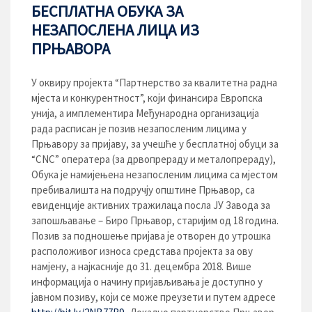
БЕСПЛАТНА ОБУКА ЗА
НЕЗАПОСЛЕНА ЛИЦА ИЗ
ПРЊАВОРА
У оквиру пројекта “Партнерство за квалитетна радна
мјеста и конкурентност”, који финансира Европска
унија, а имплементира Међународна организација
рада расписан је позив незапосленим лицима у
Прњавору за пријаву, за учешће у бесплатној обуци за
“CNC” оператера (за дрвопрераду и металопрераду),
Обука је намијењена незапосленим лицима са мјестом
пребивалишта на подручју општине Прњавор, са
евиденције активних тражилаца посла ЈУ Завода за
запошљавање – Биро Прњавор, старијим од 18 година.
Позив за подношење пријава је отворен до утрошка
расположивог износа средстава пројекта за ову
намјену, а најкасније до 31. децембра 2018. Више
информација о начину пријављивања је доступно у
јавном позиву, који се може преузети и путем адресе