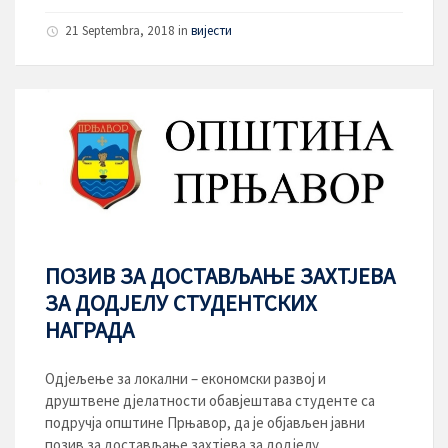
21 Septembra, 2018
in
вијести
ПОЗИВ ЗА ДОСТАВЉАЊЕ ЗАХТЈЕВА
ЗА ДОДЈЕЛУ СТУДЕНТСКИХ
НАГРАДА
Одјељење за локални – економски развој и
друштвене дјелатности обавјештава студенте са
подручја општине Прњавор, да је објављен јавни
позив за достављање захтјева за додјелу