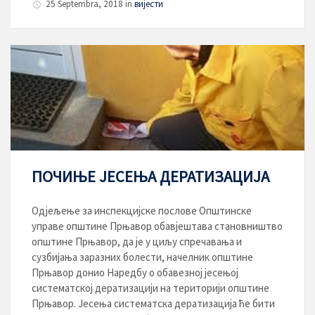
25 Septembra, 2018
in
вијести
ПОЧИЊЕ ЈЕСЕЊА ДЕРАТИЗАЦИЈА
Одјељење за инспекцијске послове Општинске
управе општине Прњавор обавјештава становништво
општине Прњавор, да је у циљу спречавања и
сузбијања заразних болести, начелник општине
Прњавор донио Наредбу о обавезној јесењој
систематској дератизацији на територији општине
Прњавор. Јесења систематска дератизација ће бити