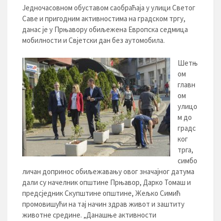
Једночасовном обуставом саобраћаја у улици Светог
Саве и пригодним активностима на градском тргу,
данас је у Прњавору обиљежена Европска седмица
мобилности и Свјетски дан без аутомобила.
Шетњ
ом
главн
ом
улицо
м до
градс
ког
трга,
симбо
личан допринос обиљежавању овог значајног датума
дали су начелник општине Прњавор, Дарко Томаш и
предсједник Скупштине општине, Жељко Симић
промовишући на тај начин здрав живот и заштиту
животне средине. „Данашње активности