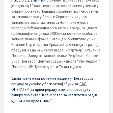
http://bit.ly/2NB77R9
. Локално партнерство Прњавор
је једно од 19 партнерства успостављених у земљи у
оквиру пројекта „Подршка локалним партнерствима
за запошљавање у Босни и Херцеговини“, који
финансира Европска унија са 4 милиона еура, а
проводи Међународна организација рада, са циљем
преквалификације око 2.000 незапослених особа, те
запошљавања најмање 620 лица у 22 општине у БиХ.
Чланови Партнерства Прњавор су Агенција за развој
предузећа Еда Бања Лука (водећи партнер), Општина
Прњавор, Завод за запошљавање Републике Српске –
Биро Прњавор, Центар средњих школа “Иво Андрић”
Прњавор, МИ Тривас д.о.о. и Топлинг д.о.о.
Јавни позив незапосленим лицима у Прњавору за
пријаву за учешће у бесплатној обуци за:
CNC
ОПЕРАТЕР
(за дрвопрераду и металопрераду)
у
оквиру пројекта “Партнерство за квалитетна радна
мјеста и конкурентност”