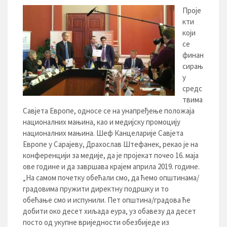
Проје
кти
који
се
финан
сирањ
у
средс
твима
Савјета Европе, односе се на унапређење положаја
националних мањина, као и медијску промоцију
националних мањина. Шеф Канцеларије Савјета
Европе у Сарајеву, Драхослав Штефанек, рекао је на
конференцији за медије, да је пројекат почео 16. маја
ове године и да завршава крајем априла 2019. године.
„На самом почетку обећали смо, да ћемо општинама/
градовима пружити директну подршку и то
обећање смо и испунили. Пет општина/градова ће
добити око десет хиљада еура, уз обавезу да десет
посто од укупне вриједности обезбиједе из