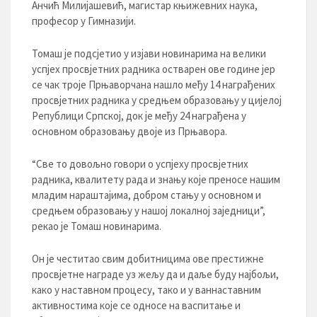
Анчић Милијашевић, магистар књижевних наука,
професор у Гимназији.
Томаш је подсјетио у изјави новинарима на велики
успјех просвјетних радника остварен ове године јер
се чак троје Прњаворчана нашло међу 14 награђених
просвјетних радника у средњем образовању у цијелој
Републици Српској, док је међу 24 награђена у
основном образовању двоје из Прњавора.
“Све то довољно говори о успјеху просвјетних
радника, квалитету рада и знању које преносе нашим
младим нараштајима, добром стању у основном и
средњем образовању у нашој локалној заједници”,
рекао је Томаш новинарима.
Он је честитао свим добитницима ове престижне
просвјетне награде уз жељу да и даље буду најбољи,
како у наставном процесу, тако и у ваннаставним
активностима које се односе на васпитање и