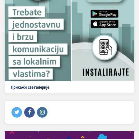
Прикажи све галерије