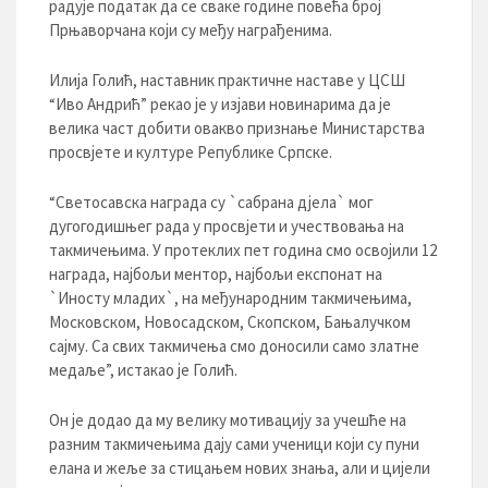
радује податак да се сваке године повећа број
Прњаворчана који су међу награђенима.
Илија Голић, наставник практичне наставе у ЦСШ
“Иво Андрић” рекао је у изјави новинарима да је
велика част добити овакво признање Министарства
просвјете и културе Републике Српске.
“Светосавска награда су `сабрана дјела` мог
дугогодишњег рада у просвјети и учествовања на
такмичењима. У протеклих пет година смо освојили 12
награда, најбољи ментор, најбољи експонат на
`Иносту младих`, на међународним такмичењима,
Московском, Новосадском, Скопском, Бањалучком
сајму. Са свих такмичења смо доносили само златне
медаље”, истакао је Голић.
Он је додао да му велику мотивацију за учешће на
разним такмичењима дају сами ученици који су пуни
елана и жеље за стицањем нових знања, али и цијели