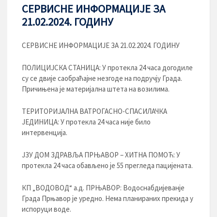
СЕРВИСНЕ ИНФОРМАЦИЈЕ ЗА
21.02.2024. ГОДИНУ
СЕРВИСНЕ ИНФОРМАЦИЈЕ ЗА 21.02.2024. ГОДИНУ
ПОЛИЦИЈСКА СТАНИЦА: У протекла 24 часа догодиле
су се двије саобраћајне незгоде на подручју Града.
Причињена је материјална штета на возилима.
ТЕРИТОРИЈАЛНА ВАТРОГАСНО-СПАСИЛАЧКА
ЈЕДИНИЦА: У протекла 24 часа није било
интервенција.
ЈЗУ ДОМ ЗДРАВЉА ПРЊАВОР – ХИТНА ПОМОЋ: У
протекла 24 часа обављено је 55 прегледа пацијената.
КП „ВОДОВОД“ а.д. ПРЊАВОР: Водоснабдијеванје
Града Прњавор је уредно. Нема планираних прекида у
испоруци воде.