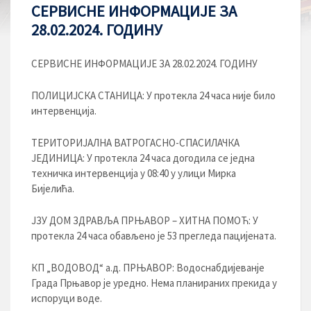
СЕРВИСНЕ ИНФОРМАЦИЈЕ ЗА
28.02.2024. ГОДИНУ
СЕРВИСНЕ ИНФОРМАЦИЈЕ ЗА 28.02.2024. ГОДИНУ
ПОЛИЦИЈСКА СТАНИЦА: У протекла 24 часа није било
интервенција.
ТЕРИТОРИЈАЛНА ВАТРОГАСНО-СПАСИЛАЧКА
ЈЕДИНИЦА: У протекла 24 часа догодила се једна
техничка интервенција у 08:40 у улици Мирка
Бијелића.
ЈЗУ ДОМ ЗДРАВЉА ПРЊАВОР – ХИТНА ПОМОЋ: У
протекла 24 часа обављено је 53 прегледа пацијената.
КП „ВОДОВОД“ а.д. ПРЊАВОР: Водоснабдијеванје
Града Прњавор је уредно. Нема планираних прекида у
испоруци воде.