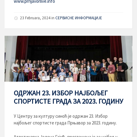
www.prnjavorlive.info
23 Februara, 2024
in
СЕРВИСНЕ ИНФОРМАЦИЈЕ
ОДРЖАН 23. ИЗБОР НАЈБОЉЕГ
СПОРТИСТЕ ГРАДА ЗА 2023. ГОДИНУ
У Центру за културу синоћ је одржан 23. Избор
најбољег спортисте града Прњавор за 2023. годину.
Атлетичарка Јелена Гајић, проглашена је за најбољу