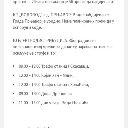
протекла 24 часа обављено је 56 прегледа пацијената.
КП „ВОДОВОД“ а.д. ПРЊАВОР: Водоснабдијеванје
Града Прњавор је уредно. Нема планираних прекида у
испоруци воде.
РЈ ЕЛЕКТРОДИСТРИБУЦИЈA: Због радова на
нисконапонској мрежи за данас су најављена планска
искључења струје и то:
09.00 – 12.00 Трафо станица Скакавци,
12.00 – 14.00 Којин Хан – Млин,
12.00 – 14.00 Трафо станица Хрваћани,
09.00 – 14.00 Доња Дренова и
11.00 – 13.00 дио улице Вида Њежића.