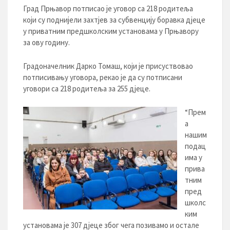
Град Прњавор потписао је уговор са 218 родитеља
који су поднијели захтјев за субвенцију боравка дјеце
у приватним предшколским установама у Прњавору
за ову годину.
Градоначелник Дарко Томаш, који је присуствовао
потписивању уговора, рекао је да су потписани
уговори са 218 родитеља за 255 дјеце.
“Прем
а
нашим
подац
има у
прива
тним
пред
школс
ким
установама је 307 дјеце због чега позивамо и остале