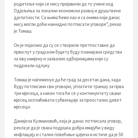
родитеље који се нису пријавили да то учине код
Одјељења за локални економски развој и друштвене
дјелатности. Са њима ћемо као и са онима који данас
нису могли доћи накнадно потписати уговоре”, рекао
је Томаш.
Он је појаснио да су се створиле претпоставке да
први пут у градском буџету буду планирана средства
за ову намјену и захвалио одборницима који су
подржали одлуку
Томаш је напоменуо да ће град за десетак дана, када
буду потписани сви уговори, уплатити траншу за прва
три мјесеца, а након тога ће се у континуитету сваки
мјесец исплаћивати субвенције за преосталих девет
мјесеци.
Данијела Кузмановић, која је данас потписала уговор,
рекла је да је свака подршка добра имајући у виду
инфлацију и стално повећање цијена и истиче да је 50