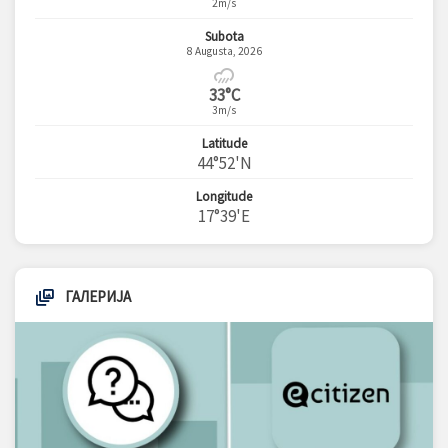
2m/s
Subota
8 Augusta, 2026
33°C
3m/s
Latitude
44°52'N
Longitude
17°39'E
ГАЛЕРИЈА