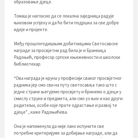
образовање дјеце.
Томаш је нагласио да се локална заједница радује
њиховом успјеху и да ће бити подршка за све добре
идеје и пројекте.
Међу прошлогодишњим добитницима Светосавске
награде за просвјетни рад била је и Бранкица
Радоњић, професор српске књижевности и школски
библиотекар.
“Ова награда је круна у професији сваког просвјетног
радника јер смо сви на путу светосавља тако што с
једне стране његујемо просвјету и бринемо о дјеци у
смислу струке и предмета, али смо уз њих и као други
родитељи, особе које прате одрастање и развој те
дјеце” , каже Радоњићева.
Она је напоменула да није лако испунити све
потребне критеријуме за добијање награде, али да