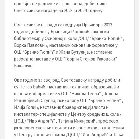
просвјетне раднике из Прњавора, добитнике
Светосавске награде за 2023. и 2024. годину.
Светосавску награду са подручја Прњавора 2023.
године добиле су Бранкица Радоњић, школски
библиотекар у Основној школи /ОШ/ “Бранко Ћопић” ,
Борка Павловић, наставник основа информатике у
ОШ “Бранко Ћопић” и Жана Бутулија, наставник
разредне наставе у ОШ “Георги Стојков Раковски”
Бањалука.
Ове године за свој рад Светосавску награду добили
су Петар Бабић, наставник техничког образовања и
основа информатике у ОШ “Никола Тесла” , Јелена
Радивојевић Ступар, психолог у ОШ “Бранко Ћопић” ,
Илија Голић, наставник бравар-специјалиста и
инсталатер-специјалиста у Центру средњих школа /
ЦСШ/ “Иво Андрић” , Татјана Милијевић, професор
југословенске књижевности и српскохрватског језика
у Центру средњих школа /ЦСШ/ “Иво Андрић” и Тања