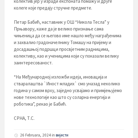
колектив јер у изради експоната помажу и друге
колеге које предају стручне предмете.
Петар Бабић, наставник у ОШ “Никола Тесла” у
Прњавору, каже да је велико признање сама
чињеница да се његово име нашло међу награђенима
и захвалио градоначелнику Томашу на пријему и
досадашњој подршци просвјетним радницима,
колективу, као и ученицима који су показали велику
заинтересованост.
“На Међународној изложби идеја, иновација и
стваралаштва `Иност младих` смо уназад неколико
година у самом врху, заједно усвајамо и примјењујемо
нове технологије као што су соларна енергија и
роботика”, рекао је Бабић.
СРНА, Т.С.
26 Februara, 2024
in
вијести