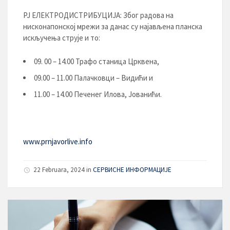
РЈ ЕЛЕКТРОДИСТРИБУЦИЈA: Због радова на
нисконапонској мрежи за данас су најављена планска
искључења струје и то:
09. 00 – 14.00 Трафо станица Црквена,
09.00 – 11.00 Палачковци – Видићи и
11.00 – 14.00 Печенег Илова, Јованићи.
www.prnjavorlive.info
22 Februara, 2024
in
СЕРВИСНЕ ИНФОРМАЦИЈЕ