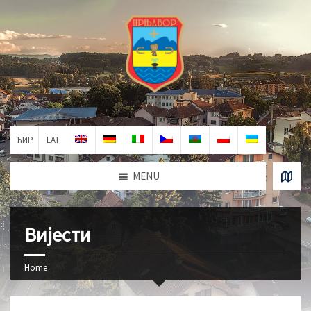
ЋИР
LAT
MENU
Вијести
Home