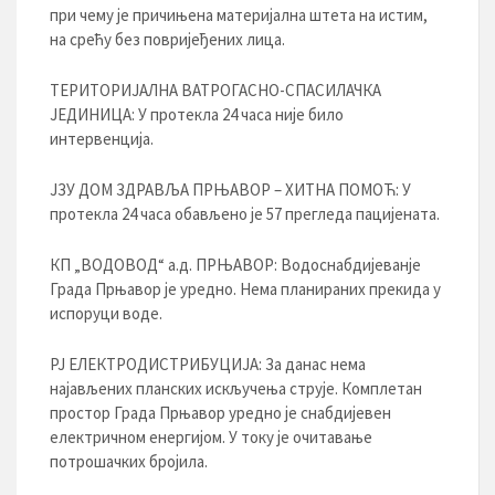
при чему је причињена материјална штета на истим,
на срећу без повријеђених лица.
ТЕРИТОРИЈАЛНА ВАТРОГАСНО-СПАСИЛАЧКА
ЈЕДИНИЦА: У протекла 24 часа није било
интервенција.
ЈЗУ ДОМ ЗДРАВЉА ПРЊАВОР – ХИТНА ПОМОЋ: У
протекла 24 часа обављено је 57 прегледа пацијената.
КП „ВОДОВОД“ а.д. ПРЊАВОР: Водоснабдијеванје
Града Прњавор је уредно. Нема планираних прекида у
испоруци воде.
РЈ ЕЛЕКТРОДИСТРИБУЦИЈA: За данас нема
најављених планских искључења струје. Комплетан
простор Града Прњавор уредно је снабдијевен
електричном енергијом. У току је очитавање
потрошачких бројила.