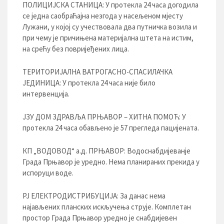
ПОЛИЦИЈСКА СТАНИЦА: У протекла 24 часа догодила
се једнa саобраћајна незгода у насељеном мјесту
Лужани, у којој су учествовала два путничка возила и
при чему је причињена материјална штета на истим,
на срећу без повријеђених лица.
ТЕРИТОРИЈАЛНА ВАТРОГАСНО-СПАСИЛАЧКА
ЈЕДИНИЦА: У протекла 24 часа није било
интервенција.
ЈЗУ ДОМ ЗДРАВЉА ПРЊАВОР – ХИТНА ПОМОЋ: У
протекла 24 часа обављено је 57 прегледа пацијената.
КП „ВОДОВОД“ а.д. ПРЊАВОР: Водоснабдијеванје
Града Прњавор је уредно. Нема планираних прекида у
испоруци воде.
РЈ ЕЛЕКТРОДИСТРИБУЦИЈA: За данас нема
најављених планских искључења струје. Комплетан
простор Града Прњавор уредно је снабдијевен