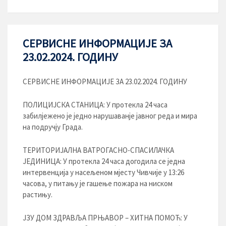
СЕРВИСНЕ ИНФОРМАЦИЈЕ ЗА
23.02.2024. ГОДИНУ
СЕРВИСНЕ ИНФОРМАЦИЈЕ ЗА 23.02.2024. ГОДИНУ
ПОЛИЦИЈСКА СТАНИЦА: У протекла 24 часа
забилјежено је једно нарушаванје јавног реда и мира
на подручју Града.
ТЕРИТОРИЈАЛНА ВАТРОГАСНО-СПАСИЛАЧКА
ЈЕДИНИЦА: У протекла 24 часа догодила се једна
интервенција у насељеном мјесту Чивчије у 13:26
часова, у питању је гашење пожара на ниском
растињу.
ЈЗУ ДОМ ЗДРАВЉА ПРЊАВОР – ХИТНА ПОМОЋ: У