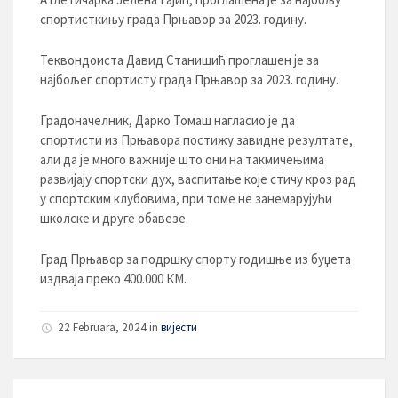
спортисткињу града Прњавор за 2023. годину.
Теквондоиста Давид Станишић проглашен је за
најбољег спортисту града Прњавор за 2023. годину.
Градоначелник, Дарко Томаш нагласио је да
спортисти из Прњавора постижу завидне резултате,
али да је много важније што они на такмичењима
развијају спортски дух, васпитање које стичу кроз рад
у спортским клубовима, при томе не занемарујући
школске и друге обавезе.
Град Прњавор за подршку спорту годишње из буџета
издваја преко 400.000 КМ.
22 Februara, 2024
in
вијести