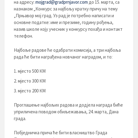
на адресу:
mojgrad@gradprnjavor.com
до 15. марта, са
назнаком „Конкурс за најбољу кратку причу на тему
„Прњавор мој град. Уз рад је потребно написати и
основне податке: име и презиме, годину рођења,
назив школе коју учесник у конкурсу похађа и контакт
телефон.
Најбоље радове ће одабрати комисија, а три најбоља
рада ће бити награђена новчаног наградом, и то:
мјесто 500 КМ
мјесто 300 КМ
мјесто 200 КМ
Проглашење најбољих радова и додјела награда биће
уприличена поводом обиљежавања, 24. марта, Дана
града.
Побједничка прича ће бити власништво Града