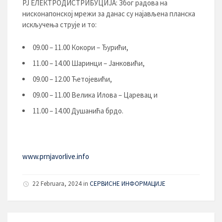
РЈ ЕЛЕКТРОДИСТРИБУЦИЈA: Због радова на
нисконапонској мрежи за данас су најављена планска
искључења струје и то:
09.00 – 11.00 Кокори – Ђурићи,
11.00 – 14.00 Шаринци – Јанковићи,
09.00 – 12.00 Ћетојевићи,
09.00 – 11.00 Велика Илова – Царевац и
11.00 – 14.00 Душанића брдо.
www.prnjavorlive.info
22 Februara, 2024
in
СЕРВИСНЕ ИНФОРМАЦИЈЕ