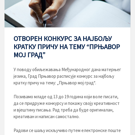
ОТВОРЕН КОНКУРС ЗА НАЈБОЉУ
КРАТКУ ПРИЧУ НА ТЕМУ “ПРЊАВОР
МОЈ ГРАД”
У поводу обиљежавања Међународног дана матерњег
језика, Град Прњавор расписује конкурс за најбољу
кратку причу на тему: „Прњавор мој град“.
Позивамо младе од 13 до 19 година који воле писати,
да се придруже конкурсу и покажу своју креативност
и вјештину писања. Рад треба да буде оригиналан,
креативан и написан самостално.
Радови се шаљу искључиво путем електронске поште