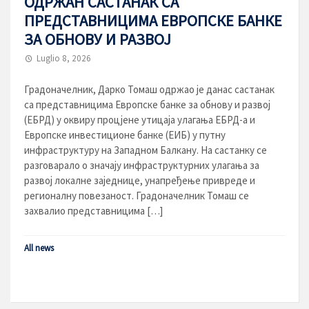
ОДРЖАН САСТАНАК СА
ПРЕДСТАВНИЦИМА ЕВРОПСКЕ БАНКЕ
ЗА ОБНОВУ И РАЗВОЈ
Luglio 8, 2026
Градоначелник, Дарко Томаш одржао је данас састанак
са представницима Европске банке за обнову и развој
(ЕБРД) у оквиру процјене утицаја улагања ЕБРД-а и
Европске инвестиционе банке (ЕИБ) у путну
инфраструктуру на Западном Балкану. На састанку се
разговарало о значају инфраструктурних улагања за
развој локалне заједнице, унапређење привреде и
регионалну повезаност. Градоначелник Томаш се
захвалио представницима […]
All news