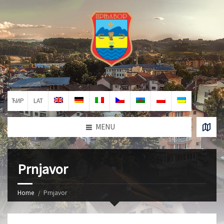
ЋИР
LAT
MENU
Prnjavor
Home
Prnjavor