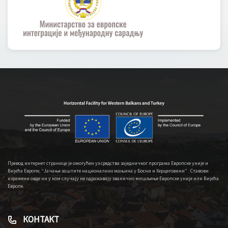
Превод интернет странице је омогућен уз средства заједничког програма Европске уније и
Вијећа Европе, “Јачање заштите националних мањина у Босни и Херцеговини” . Ставови
изражени овде ни у ком случају не одражавају званично мишљење Европске уније или Вијећа
Европе.
КОНТАКТ