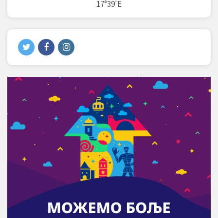
17°39'E