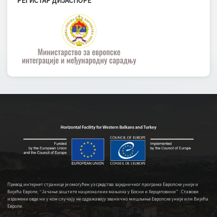
РЕГИСТАР ДИЈАСПОРЕ
Превод интернет странице је омогућен уз средства заједничког програма Европске уније и
Вијећа Европе, “Јачање заштите националних мањина у Босни и Херцеговини” . Ставови
изражени овде ни у ком случају не одражавају званично мишљење Европске уније или Вијећа
Европе.