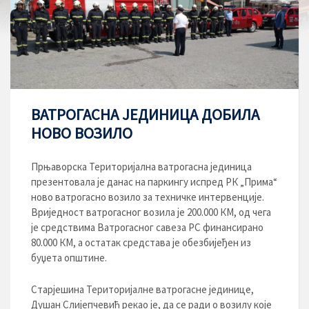
ВАТРОГАСНА ЈЕДИНИЦА ДОБИЛА
НОВО ВОЗИЛО
Прњаворска Територијална ватрогасна јединица
презентовала је данас на паркингу испред РК „Прима“
ново ватрогасно возило за техничке интервенције.
Вриједност ватрогасног возила је 200.000 КМ, од чега
је средствима Ватрогасног савеза РС финансирано
80.000 КМ, а остатак средстава је обезбијеђен из
буџета општине.
Старјешина Територијалне ватрогасне јединице,
Душан Слијепчевић рекао је, да се ради о возилу које