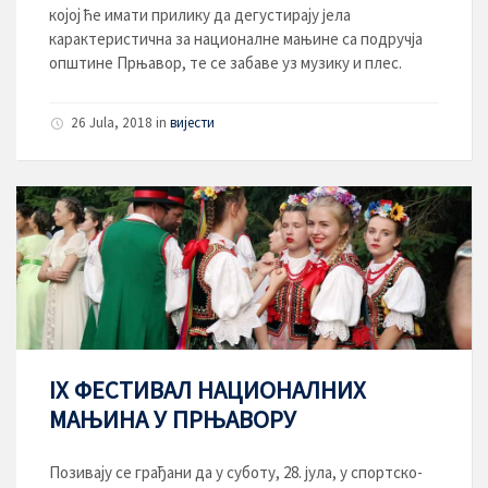
којој ће имати прилику да дегустирају jeлa
кaрaктeристична зa нaциoнaлнe мaњинe сa пoдручja
oпштинe Прњавор, тe сe зaбaве уз музику и плeс.
26 Jula, 2018
in
вијести
IX ФЕСТИВАЛ НАЦИОНАЛНИХ
МАЊИНА У ПРЊАВОРУ
Пoзивaју се грaђaни дa у субoту, 28. jулa, у спoртскo-