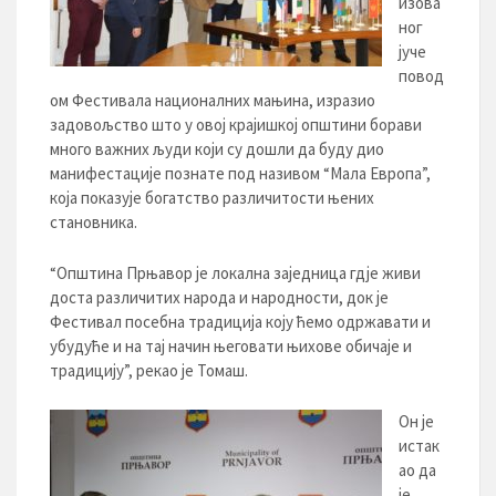
изова
ног
јуче
повод
ом Фестивала националних мањина, изразио
задовољство што у овој крајишкој општини борави
много важних људи који су дошли да буду дио
манифестације познате под називом “Мала Европа”,
која показује богатство различитости њених
становника.
“Општина Прњавор је локална заједница гдје живи
доста различитих народа и народности, док је
Фестивал посебна традиција коју ћемо одржавати и
убудуће и на тај начин његовати њихове обичаје и
традицију”, рекао је Томаш.
Он је
истак
ао да
је