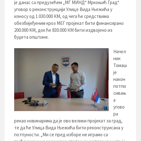
је данас са предузећем „МГ МИНД“ Мркоњић Град“
уговор о реконструкцији Улице Вида Њежића у
износу од 1.030.000 КМ, од чега ће средствима
обезбијеђеним кроз МЕГ пројекат бити финансирано
200.000 KM, док ће 830.000 КМ бити издвојено из
буџета општине.
Начел
ник
Томаш
је
након
потпи
сивањ
а
угово
ра
рекао новинарима да је ово велики пројекат за град,
те да ће Улица Вида Њежића бити реконструисана у
потпуности. „Ми се пред изборе не играмо са