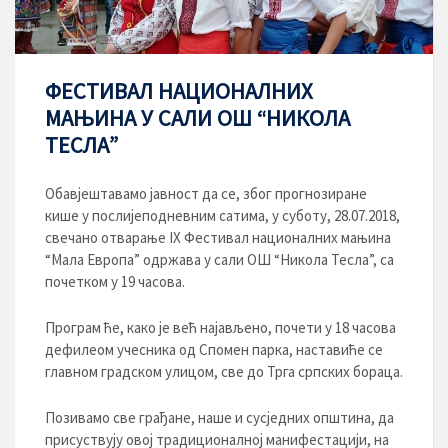
ФЕСТИВАЛ НАЦИОНАЛНИХ
МАЊИНА У САЛИ ОШ “НИКОЛА
ТЕСЛА”
Обавјештавамо јавност да се, због прогнозиране
кише у послијеподневним сатима, у суботу, 28.07.2018,
свечано отварање IX Фестивал националних мањина
“Мала Европа” одржава у сали ОШ “Никола Тесла”, са
почетком у 19 часова.
Програм ће, како је већ најављено, почети у 18 часова
дефилеом учесника од Спомен парка, наставиће се
главном градском улицом, све до Трга српских бораца.
Позивамо све грађане, наше и сусједних општина, да
присуствују овој традиционалној манифестацији, на