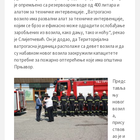
је опремљено са резервоаром воде од 400 литара и
алатом за техничке интервенције. „Ватрогасно
возило има развални алат за техничке интервенције,
којим се брзо и ефикасно може одрадити ослобађање
заробљених из возила, како дању, тако и ноћу.“, рекао
је Слијепчевић. Он је додао, да Територијална
ватрогасна јединица располаже са девет возила и да
су набавком новог возила заокружили капацитете
потребне за пожарно оптерећење које има општина
Прњавор.
Предс
тавља
њу
новог
возил
а,
прису
ствов
ао је и