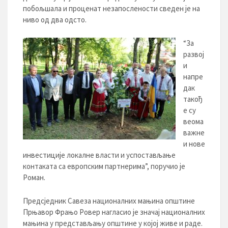
побољшала и проценат незапослености сведен је на
ниво од два одсто.
“За
развој
и
напре
дак
такођ
е су
веома
важне
и нове
инвестиције локалне власти и успостављање
контаката са европским партнерима”, поручио је
Роман.
Предсједник Савеза националних мањина општине
Прњавор Фрањо Ровер нагласио је значај националних
мањина у представљању општине у којој живе и раде.