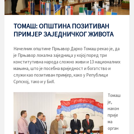
ТОМАШ: ОПШТИНА ПОЗИТИВАН
ПРИМЈЕР ЗАЈЕДНИЧКОГ ЖИВОТА
Начелник општине Прњавор Дарко Томаш рекао је, да
је Прњавор локална заједница у којој поред три
конститутивна народа сложно живи и 13 националних
мањина, што је посебна вриједност и богатство и
служи као позитиван примјер, како у Републици
Српској, тако и у БиХ.
Томаш
је,
након
прије
ма
орган