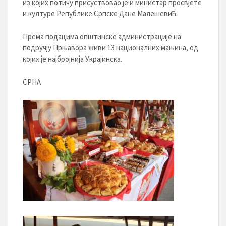
из којих потичу присуствовао је и министар просвјете
и културе Републике Српске Дане Малешевић.
Према подацима општинске администрације на
подручју Прњавора живи 13 националних мањина, од
којих је најбројнија Украјинска.
СРНА