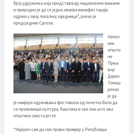
број удружења која представљају националне мањине
и природно је да се једна оваква манифестација
одржи у овој локалној заједници”, рекао је
предсједник Српске.
Начел
ник
општи
не
Прња
вор
Дарко
Томаш
рекао
је да
је намјера одржавања фестивала од почетка била да
се промовише култура, баштина и све оно што ова
општина заиста јесте.
“Увјерен сам да смо прави примјер у Републици