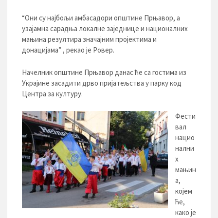
“Они су најбољи амбасадори општине Прњавор, а
узајамна сарадња локалне заједнице и националних
мањина резултира значајним пројектима и
донацијама” , рекао је Ровер.
Начелник општине Прњавор данас ће са гостима из
Украјине засадити дрво пријатељства у парку код
Центра за културу.
Фести
вал
нацио
нални
х
мањин
а,
којем
ће,
како је