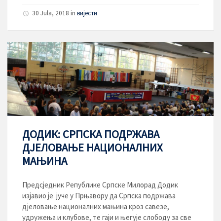
30 Jula, 2018
in
вијести
ДОДИК: СРПСКА ПОДРЖАВА
ДЈЕЛОВАЊЕ НАЦИОНАЛНИХ
МАЊИНА
Предсједник Републике Српске Милорад Додик
изјавио је јуче у Прњавору да Српска подржава
дјеловање националних мањина кроз савезе,
удружења и клубове, те гаји и његује слободу за све