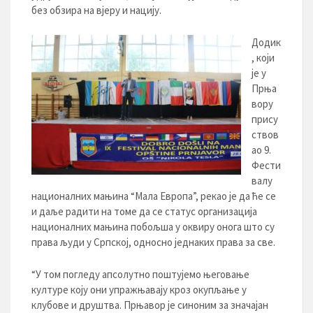
без обзира на вјеру и нацију.
Додик
, који
је у
Прња
вору
прису
ствов
ао 9.
Фести
валу
националних мањина “Мала Европа”, рекао је да ће се
и даље радити на томе да се статус организација
националних мањина побољша у оквиру онога што су
права људи у Српској, односно једнаких права за све.
“У том погледу апсолутно поштујемо његовање
културе коју они упражњавају кроз окупљање у
клубове и друштва. Прњавор је синоним за значајан