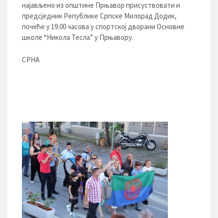
најављено из општине Прњавор присуствовати и
предсједник Републике Српске Милорад Додик,
почеће у 19.00 часова у спортској дворани Основне
школе “Никола Тесла” у Прњавору.
СРНА