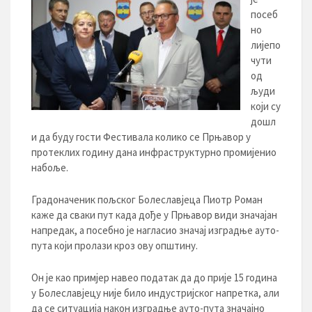
посеб
но
лијепо
чути
од
људи
који су
дошл
и да буду гости Фестивала колико се Прњавор у
протеклих годину дана инфраструктурно промијенио
набоље.
Градоначеник пољског Болеславјеца Пиотр Роман
каже да сваки пут када дође у Прњавор види значајан
напредак, а посебно је нагласио значај изградње ауто-
пута који пролази кроз ову општину.
Он је као примјер навео податак да до прије 15 година
у Болеславјецу није било индустријског напретка, али
да се ситуација након изградње ауто-пута значајно