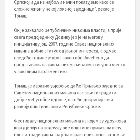
Српској и да на најбољи начин показујемо како се
сложно живи у некој локаној заједници”, рекао је
Томаш.
Он је захвалио републичким нивоима власти, а прије
свега предсједнику Додику јер је на његову
иницијативу још 2007. године Савез националних
мањина добио статус од јавног интереса, а одмах
следеће године је кроз закон обезбијеђено да
представник националних мањина има сигурно мјесто
у локалним парламентима.
Томаш је изразио увјерење да ће Прњавор заједно са
Савезом националних мањина наставити градити
добре међусобне односе, што ће допринијети и
развоју општине, али и Републике Српске.
Фестивалу националних мањина на којем су удружења
која дјелују на подручју ове општине приказала игру,
плес и традиционална јела карактеристична за земље