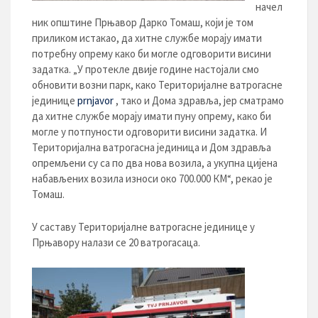
начел
ник општине Прњавор Дарко Томаш, који је том
приликом истакао, да хитне службе морају имати
потребну опрему како би могле одговорити висини
задатка. „У протекле двије године настојали смо
обновити возни парк, како Територијалне ватрогасне
јединице
prnjavor
, тако и Дома здравља, јер сматрамо
да хитне службе морају имати пуну опрему, како би
могле у потпуности одговорити висини задатка. И
Територијална ватрогасна јединица и Дом здравља
опремљени су са по два нова возила, а укупна цијена
набављених возила износи око 700.000 КМ“, рекао је
Томаш.
У саставу Територијалне ватрогасне јединице у
Прњавору налази се 20 ватрогасаца.