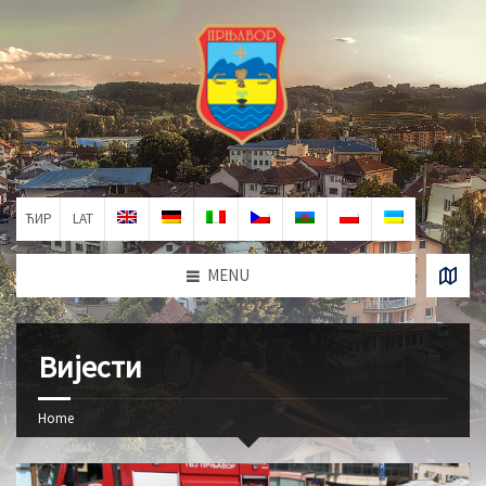
ЋИР
LAT
MENU
Вијести
Home