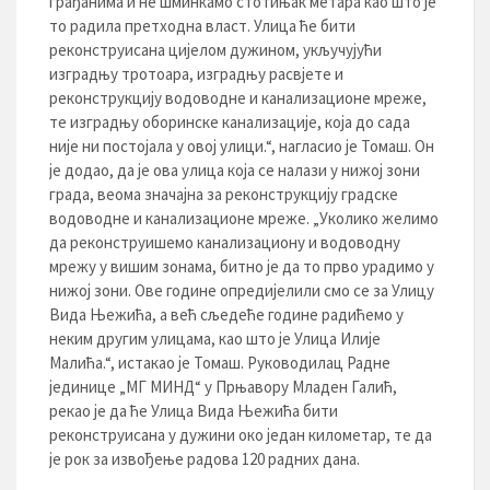
грађанима и не шминкамо стотињак метара као што је
то радила претходна власт. Улица ће бити
реконструисана цијелом дужином, укључујући
изградњу тротоара, изградњу расвјете и
реконструкцију водоводне и канализационе мреже,
те изградњу оборинске канализације, која до сада
није ни постојала у овој улици.“, нагласио је Томаш. Он
је додао, да је ова улица која се налази у нижој зони
града, веома значајна за реконструкцију градске
водоводне и канализационе мреже. „Уколико желимо
да реконструишемо канализациону и водоводну
мрежу у вишим зонама, битно је да то прво урадимо у
нижој зони. Ове године опредијелили смо се за Улицу
Вида Њежића, а већ сљедеће године радићемо у
неким другим улицама, као што је Улица Илије
Малића.“, истакао је Томаш. Руководилац Радне
јединице „МГ МИНД“ у Прњавору Младен Галић,
рекао је да ће Улица Вида Њежића бити
реконструисана у дужини око један километар, те да
је рок за извођење радова 120 радних дана.