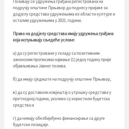
Позивају се удружења грађана регистрована на
подручју општине Прњавор да поднесу пријаве за
додјелу средстава удружењима из области културе и
осталим удружењима у 2021. години.
Право на додјелу средстава имају удружења грађана
која испуњавају сљедеће услове:
а) да су регистровани у складу са позитивним
законским прописима најмање (1) једну годину прије
објављивања Јавног позива.
б) да имају сједиште на подручју општине Прњавор,
в) да су доставили извјештај о утрошку средстава у
претходној години, уколико су користили буџетска
средства и
г) да немају обезбијеђено финансирање са друге
буџетске позиције.