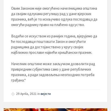
Овим Законом није омогућено начелницима општина
да својим одлукама регулишу рад у дане вјерских
празника, већ је то искључиво одлука послодавца да
омогући раднику право на плаћено одсуство.
Водећи се искуством из ранијих година, вјерујемо да
ће послодавци поштовати Закон и омогућити
радницима да достојанствено у кругу својих
најближих прославе највећи хришћански празник.
Начелник општине може закључком дозволити рад
привредним субјектима само у дане републичких
празника, а ради задовољења неопходних потреба
грађана.“
29 Aprila, 2021
in
вијести