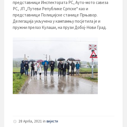
представници Инспектората РС, Ауто-мото савеза
РС, ЈП „Путеви Републике Српске“ као и
представници Полицијске станице Прњавор.
Делегација укључена у кампамњу посјетила је и
пружни прелаз Кулаши, на прузи Добој-Нови Град.
28 Aprila, 2021
in
вијести