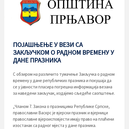
ПОЈАШЊЕЊЕ У ВЕЗИ СА
ЗАКЉУЧКОМ О РАДНОМ ВРЕМЕНУ У
ДАНЕ ПРАЗНИКА
С обзиром на различито тумачење Закључка о радном
времену у дане републичких празника и покушаја да
се у јавности пласира погрешна информација везана
за наведени закључак, издајемо сљедеће саопштење.
„Чланом 7. Закона о празницима Републике Српске,
православни Васкрс је вјерски празник и вјерници
православне вјероисповјести имају право на плаћени
изостанак са радног мјеста у дане празника.