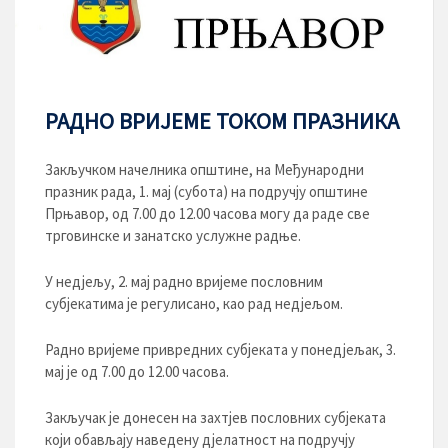
РАДНО ВРИЈЕМЕ ТОКОМ ПРАЗНИКА
Закључком начелника општине, на Међународни
празник рада, 1. мај (субота) на подручју општине
Прњавор, од 7.00 до 12.00 часова могу да раде све
трговинске и занатско услужне радње.
У недјељу, 2. мај радно вријеме пословним
субјекатима је регулисано, као рад недјељом.
Радно вријеме привредних субјеката у понедјељак, 3.
мај је од 7.00 до 12.00 часова.
Закључак је донесен на захтјев пословних субјеката
који обављају наведену дјелатност на подручју