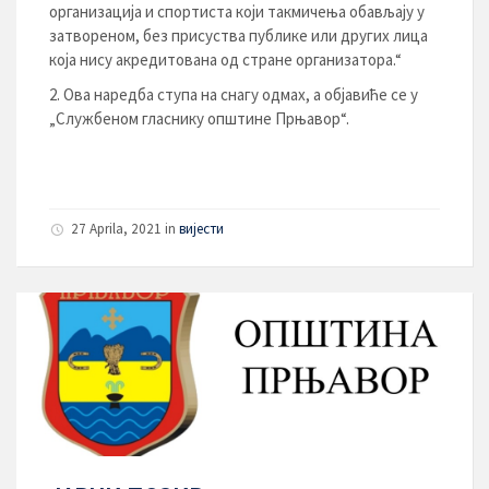
организација и спортиста који такмичења обављају у
затвореном, без присуства публике или других лица
која нису акредитована од стране организатора.“
Ова наредба ступа на снагу одмах, а објавиће се у
„Службеном гласнику општине Прњавор“.
27 Aprila, 2021
in
вијести