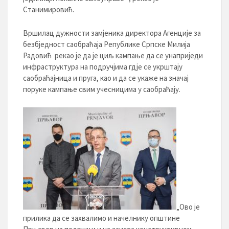
Станимировић.
Вршилац дужности замјеника директора Агенције за
безбједност саобраћаја Републике Српске Милија
Радовић рекао је да је циљ кампање да се унаприједи
инфраструктура на подручјима гдје се укрштају
саобраћајница и пруга, као и да се укаже на значај
поруке кампање свим учесницима у саобраћају.
„Ово је
прилика да се захвалимо и начелнику општине