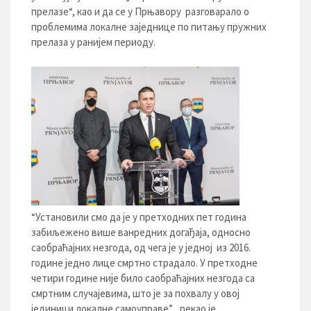
прелазе“, као и да се у Прњавору разговарало о
проблемима локалне заједнице по питању пружних
прелаза у ранијем периоду.
“Установили смо да је у претходних пет година
забиљежено више ванредних догађаја, односно
саобраћајних незгода, од чега је у једној из 2016.
године једно лице смртно страдало. У претходне
четири године није било саобраћајних незгода са
смртним случајевима, што је за похвалу у овој
јединици локалне самоуправе” , рекао је