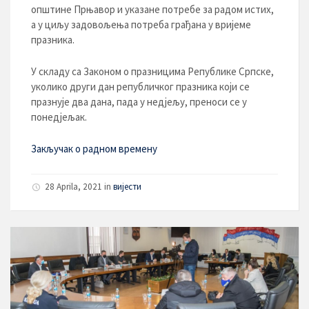
општине Прњавор и указане потребе за радом истих,
а у циљу задовољења потреба грађана у вријеме
празника.
У складу са Законом о празницима Републике Српске,
уколико други дан републичког празника који се
празнује два дана, пада у недјељу, преноси се у
понедјељак.
Закључак о радном времену
28 Aprila, 2021
in
вијести