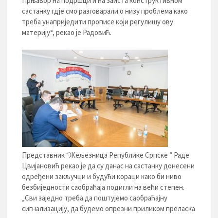
Прњавор на подршци и на заиста конструктивном
састанку гдје смо разговарали о низу проблема како
треба унаприједити прописе који регулишу ову
материју“, рекао је Радовић.
Представник “Жељезница Републике Српске ” Раде
Цвијановић рекао је да су данас на састанку донесени
одређени закључци и будући кораци како би ниво
безбиједности саобраћаја подигли на већи степен.
„Сви заједно треба да поштујемо саобраћајну
сигнализацију, да будемо опрезни приликом преласка