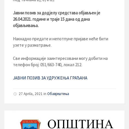
Јавни позив за додјелу средстава објављен је
26.04.2021
. године и траје 15 дана од дана
објављивања.
Накнадно предате и непотпуне пријаве неће бити
узете у разматрање.
Све информације заинтересовани могу добити на
телефон број: 051/663-740, локал 212.
ЈАВНИ ПОЗИВ ЗА УДРУЖЕЊА ГРАЂАНА
27 Aprila, 2021
in
Обавјештења