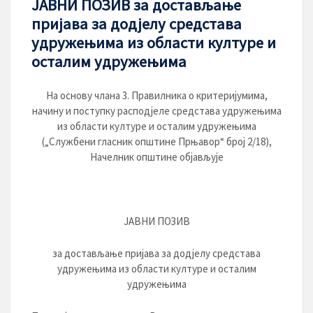
ЈАВНИ ПОЗИВ за достављање
пријава за додјелу средстава
удружењима из области културе и
осталим удружењима
На основу члана 3. Правилника о критеријумима,
начину и поступку расподјеле средстава удружењима
из области културе и осталим удружењима
(„Службени гласник општине Прњавор“ број 2/18),
Начелник општине објављује
ЈАВНИ ПОЗИВ
за достављање пријава за додјелу средстава
удружењима из области културe и осталим
удружењима