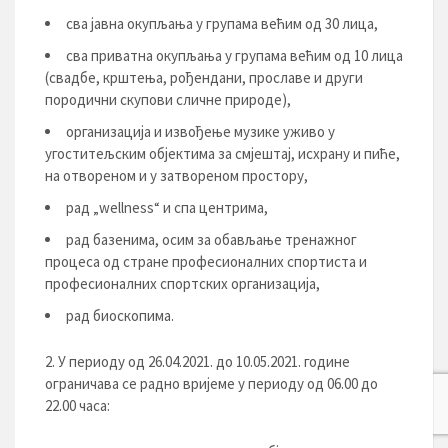
сва јавна окупљања у групама већим од 30 лица,
сва приватна окупљања у групама већим од 10 лица
(свадбе, крштења, рођендани, прославе и други
породични скупови сличне природе),
организација и извођење музике уживо у
угоститељским објектима за смјештај, исхрану и пиће,
на отвореном и у затвореном простору,
рад „wellness“ и спа центрима,
рад базенима, осим за обављање тренажног
процеса од стране професионалних спортиста и
професионалних спортских организација,
рад биоскопима.
У периоду од 26.04.2021. до 10.05.2021. године
ограничава се радно вријеме у периоду од 06.00 до
22.00 часа: