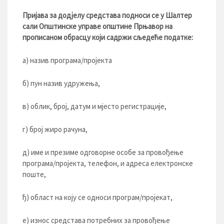
Пријава за додјелу средстава подноси се у Шалтер
сали Општинске управе општине Прњавор на
прописаном обрасцу који садржи сљедеће податке:
а) назив програма/пројекта
б) пун назив удружења,
в) облик, број, датум и мјесто регистрације,
г) број жиро рачуна,
д) име и презиме одговорне особе за провођење
програма/пројекта, телефон, и адреса електронске
поште,
ђ) област на коју се односи програм/пројекат,
е) износ средстава потребних за провођење