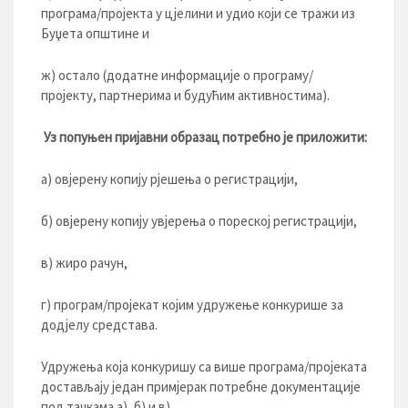
програма/пројекта у цјелини и удио који се тражи из
Буџета општине и
ж) остало (додатне информације о програму/
пројекту, партнерима и будућим активностима).
Уз попуњен пријавни образац потребно је приложити:
а) овјерену копију рјешења о регистрацији,
б) овјерену копију увјерења о пореској регистрацији,
в) жиро рачун,
г) програм/пројекат којим удружење конкурише за
додјелу средстава.
Удружења која конкуришу са више програма/пројеката
достављају један примјерак потребне документације
под тачкама а), б) и в).