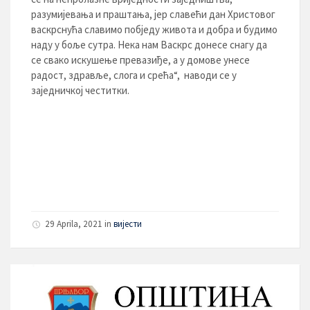
разумијевања и праштања, јер славећи дан Христовог
васкрснућа славимо побједу живота и добра и будимо
наду у боље сутра. Нека нам Васкрс донесе снагу да
се свако искушење превазиђе, а у домове унесе
радост, здравље, слога и срећа“, наводи се у
заједничкој честитки.
29 Aprila, 2021
in
вијести