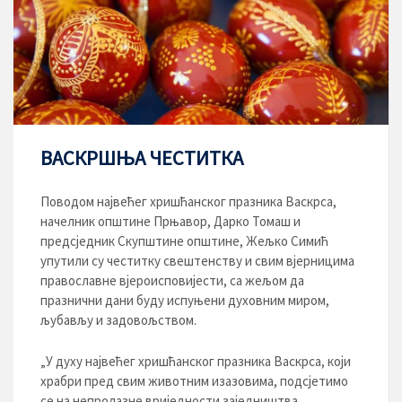
ВАСКРШЊА ЧЕСТИТКА
Поводом највећег хришћанског празника Васкрса,
начелник општине Прњавор, Дарко Томаш и
предсједник Скупштине општине, Жељко Симић
упутили су честитку свештенству и свим вјерницима
православне вјероисповијести, са жељом да
празнични дани буду испуњени духовним миром,
љубављу и задовољством.
„У духу највећег хришћанског празника Васкрса, који
храбри пред свим животним изазовима, подсјетимо
се на непролазне вриједности заједништва,