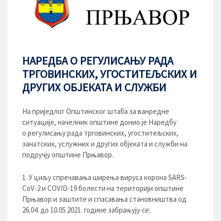
НАРЕДБА О РЕГУЛИСАЊУ РАДА
ТРГОВИНСКИХ, УГОСТИТЕЉСКИХ И
ДРУГИХ ОБЈЕКАТА И СЛУЖБИ
На приједлог Општинског штаба за ванредне
ситуације, начелник општине донио је Наредбу
о регулисању рада трговинских, угоститељских,
занатских, услужних и других објеката и служби на
подручју општине Прњавор.
У циљу спречавања ширења вируса корона SARS-
CoV-2 и COVID-19 болести на територији општине
Прњавор и заштите и спасавања становништва од
26.04. до 10.05.2021. године забрањују се: