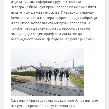
и до затварања појединих пружних прелаза.
Затварање било којег пружног прелаза не смије бити
на штету људи који тамо живе. У наредном периоду
ћемо наставити анализирати фреквенцију саобраћаја
и трошкове затварања сваког пружног прелаза, а
такође треба да укажемо на одговороност сваког
појединца да својим примјером учини све да
безбиједност саобраћаја буде већа“, рекао је Томаш.
Састанку у Прњавору у оквиру кампање „Опрезни пазе
на пружне прелазе“ присуствовали су и