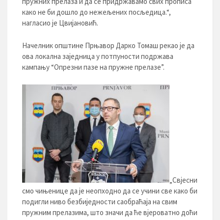
пружних прелаза и да се придржавамо свих прописа
како не би дошло до нежељених посљедица.“,
нагласио је Цвијановић.
Начелник општине Прњавор Дарко Томаш рекао је да
ова локална заједница у потпуности подржава
кампању “Опрезни пазе на пружне прелазе”.
„Свјесни
смо чињенице да је неопходно да се учини све како би
подигли ниво безбиједности саобраћаја на свим
пружним прелазима, што значи да ће вјероватно доћи