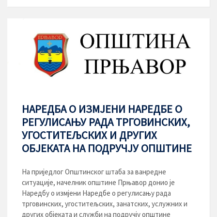
НАРЕДБA O ИЗМЈЕНИ НАРЕДБЕ О
РЕГУЛИСАЊУ РАДА ТРГОВИНСКИХ,
УГОСТИТЕЉСКИХ И ДРУГИХ
ОБЈЕКАТА НА ПОДРУЧЈУ ОПШТИНЕ
На приједлог Општинског штаба за ванредне
ситуације, начелник општине Прњавор донио је
Наредбу о измјени Наредбе о регулисању рада
трговинских, угоститељских, занатских, услужних и
других објеката и служби на подручју општине