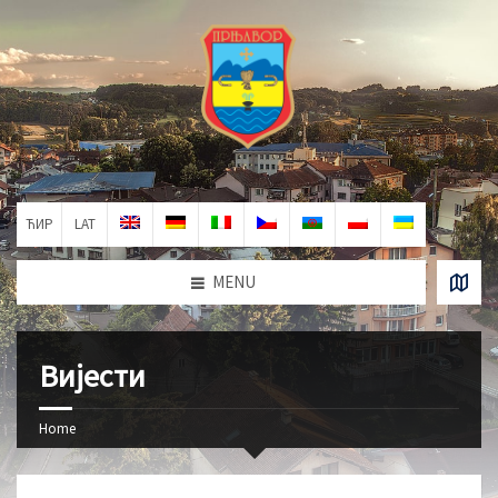
ЋИР
LAT
MENU
Вијести
Home