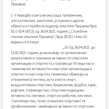
Прњавор.
У Наредби о регулисању рада трговинских,
угоститељских, занатских, услужних и других
објеката и служби на подручју општине Прњавор број
01/1-014-187/21 од 26.04.2021. године („Службени
гласник општине Прњавор“, број 20/21) тачка 10.
мијења се и гласи:
„10. Од 26.04.2021. до
10.05.2021. године дозвољавају се организоване
рекреативне и тренажне активности спортских
организација и спортиста у групама до 30 лица као и
такмичарске активности спортских организација и
спортиста који спортска такмичења обављају на
отвореном (атлетика, ауто и мото спорт,
ваздухопловни спортови, бициклизам, фудбал, кајак,
рафтинг, планинарство, спортови подводних
активности, смучање, спортски риболов, веслање,
стреличарство, тенис и коњички спортови) те
професионалне такмичарске активности спортских