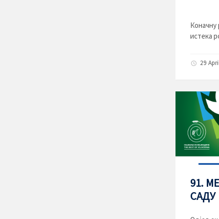
Коначну 
истека р
29 Apri
91. 
САДУ