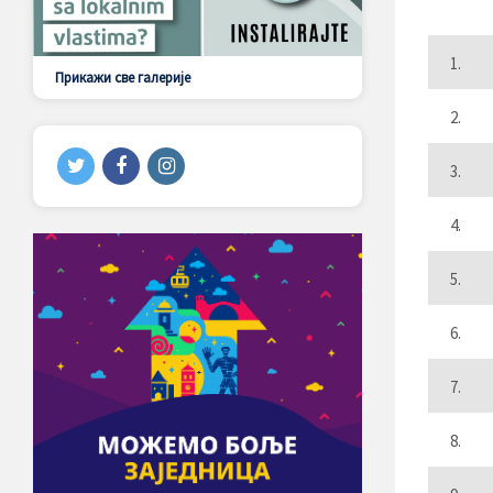
1.
Прикажи све галерије
2.
3.
4.
5.
6.
7.
8.