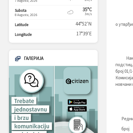
7 Augusta, 2026
35°C
Subota
3m/s
8 Augusta, 2026
44°52'N
о утврђи
Latitude
17°39'E
Longitude
Након о
ГАЛЕРИЈА
подстица
број 01/1
Комисија
новчани 
Редн
број