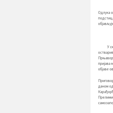
Одлука о
подстица
објављуј
У складу
остварив
Прњавор 
пријава 
објаве о
Приговор
даном од
Карађорђ
Прелимин
самозапо