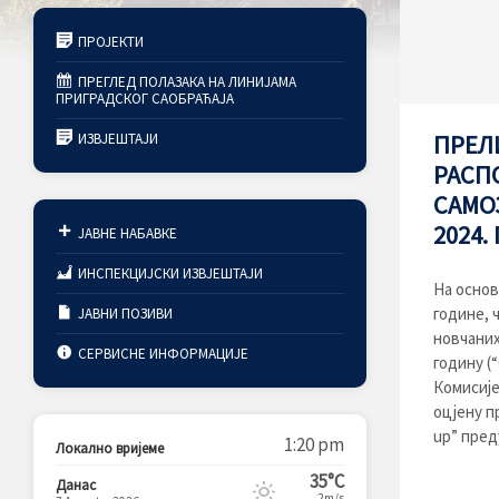
ПРОЈЕКТИ
ПРЕГЛЕД ПОЛАЗАКА НА ЛИНИЈАМА
ПРИГРАДСКОГ САОБРАЋАЈА
ИЗВЈЕШТАЈИ
ПРЕЛ
РАСП
САМО
2024.
ЈАВНЕ НАБАВКЕ
ИНСПЕКЦИЈСКИ ИЗВЈЕШТАЈИ
На основ
године, 
ЈАВНИ ПОЗИВИ
новчаних
СЕРВИСНЕ ИНФОРМАЦИЈЕ
годину (
Комисије 
оцјену п
up” пре
1:20 pm
Локално вријеме
35°C
Данас
2m/s