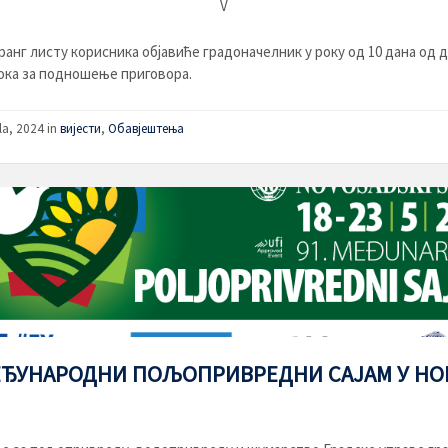
V
ранг листу корисника објавиће градоначелник у року од 10 дана од 
ока за подношење приговора.
la, 2024
in
вијести
,
Обавјештења
МЕЂУНАРОДНИ ПОЉОПРИВРЕДНИ САЈАМ У Н