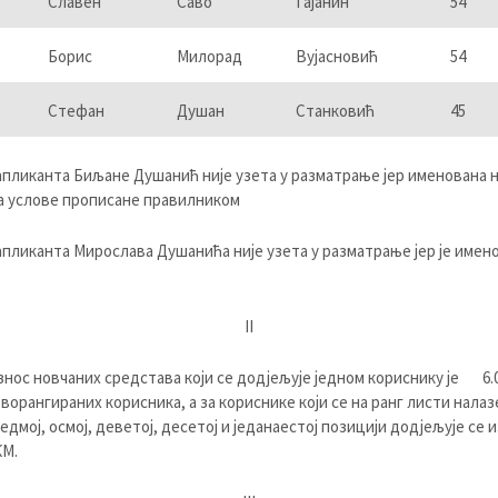
Славен
Саво
Гајанин
54
Борис
Милорад
Вујасновић
54
Стефан
Душан
Станковић
45
апликанта Биљане Душанић није узета у разматрање јер именована 
 услове прописане правилником
апликанта Мирослава Душанића није узета у разматрање јер је имен
II
знос новчаних средстава који се додјељује једном кориснику је 6.
рворангираних корисника, а за кориснике који се на ранг листи налаз
седмој, осмој, деветој, десетој и једанаестој позицији додјељује се 
КМ.