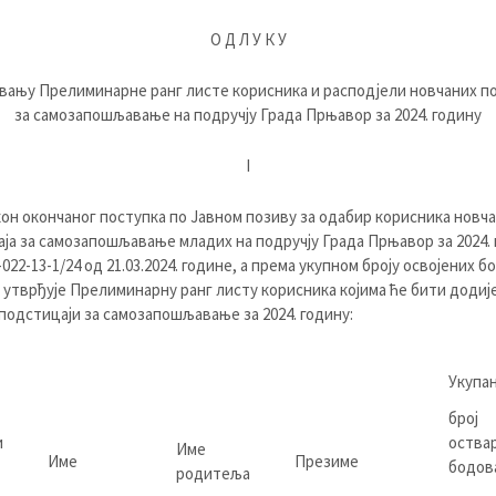
О Д Л У К У
вању Прелиминарне ранг листе корисника и расподјели новчаних п
за самозапошљавање на подручју Града Прњавор за 2024. годину
I
кончаног поступка по Јавном позиву за одабир корисника новча
ја за самозапошљавање младих на подручју Града Прњавор за 2024. 
-022-13-1/24 од 21.03.2024. године, а према укупном броју освојених б
 утврђује Прелиминарну ранг листу корисника којима ће бити доди
подстицаји за самозапошљавање за 2024. годину:
Укупа
број
и
оства
Име
Име
Презиме
бодов
родитеља