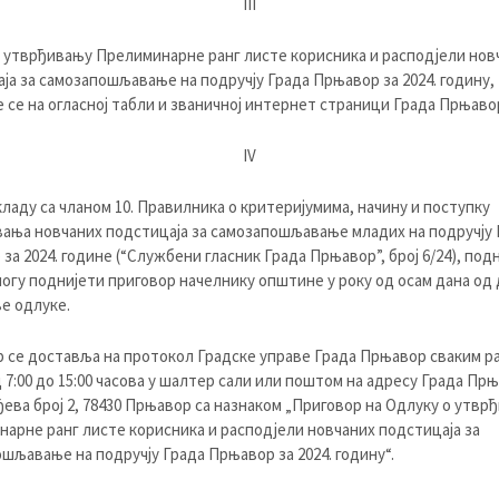
III
 утврђивању Прелиминарне ранг листе корисника и расподјели нов
ја за самозапошљавање на подручју Града Прњавор за 2024. годину,
е се на огласној табли и званичној интернет страници Града Прњаво
IV
 са чланом 10. Правилника о критеријумима, начину и поступку
ања новчаних подстицаја за самозапошљавање младих на подручју 
за 2024. године (“Службени гласник Града Прњавор”, број 6/24), по
могу поднијети приговор начелнику општине у року од осам дана од 
ве одлуке.
 се доставља на протокол Градске управе Града Прњавор сваким р
 7:00 до 15:00 часова у шалтер сали или поштом на адресу Града Прњ
ева број 2, 78430 Прњавор са назнаком „Приговор на Одлуку о утвр
арне ранг листе корисника и расподјели новчаних подстицаја за
шљавање на подручју Града Прњавор за 2024. годину“.