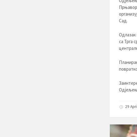
Одјељење
Прњавора
организу
Сад.
Одлазак н
са Трга с
централн
Планиран
повратко
Заинтере
Одјељења
29 Apri