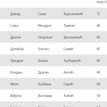
(max 1
Давид
Саша
Вујасиновић
71
Сања
Миодраг
Триван
66
Драган
Недељко
Бјелошевић
65
Далибор
Златко
Симић
65
Предраг
Бошко
Љубојевић
65
Владан
Драган
Китић
60
Миле
Љубиша
Сарић
60
Анђела
Витомир
Ћућић
59