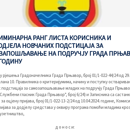
ИМИНАРНА РАНГ ЛИСТА КОРИСНИКА И
ОДЈЕЛА НОВЧАНИХ ПОДСТИЦАЈА ЗА
ЗАПОШЉАВАЊЕ НА ПОДРУЧЈУ ГРАДА ПРЊАВ
 ГОДИНУ
у рјешења Градоначелника Града Прњавор, број 01/1-022-44/24 од 29.0
члана 10. Правилника о критеријумима, начину и поступку остварива
 подстицаја за самозапошљавање младих на подручју Града Прњавор
“Службени гласник Града Прњавор”, број 6/24) и Записника са састанк
за оцјену пријава, број 01/1-022-13-2/24 од 10.04.2024. године, Комиси
ријава за додјелу средстава у оквиру програма помоћи младима кроз
дузетништво,
д о н о с и: