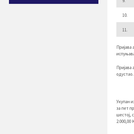
9.
10.
11.
Пријава 
испуњава
Пријава 
одустао.
Укупан и
за пет п
шестој, 
2.000,00 