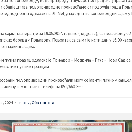
 за пољопривреду, водопривреду и шумарство Градске управе гр
 обавјештава пољопривредне произвођаче са подручја града Прња
је једнодневни одлазак на 91. Међународни пољопривредни сајам у
а сајам планиран је за 19.05.2024. године (недјеља), са поласком у 02
рпских бораца у Прњавору. Повратак са сајма је исти дан у 16,00 часо
ог паркинга сајма.
и путни правац одласка је Прњавор – Модрича – Рача – Нови Сад са
м истим путним правцем.
совани пољопривредни произвођачи могу се јавити лично у канцел
 или путем контакт телефона 051/660-860.
la, 2024
in
вијести
,
Обавјештења