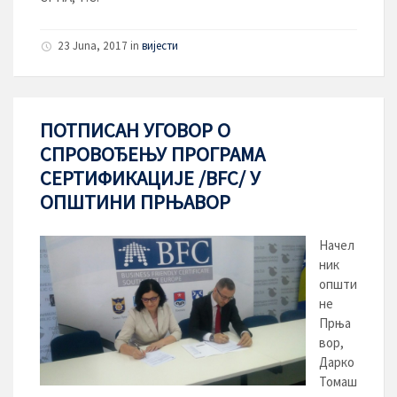
23 Juna, 2017
in
вијести
ПОТПИСАН УГОВОР О
СПРОВОЂЕЊУ ПРОГРАМА
СЕРТИФИКАЦИЈЕ /BFC/ У
ОПШТИНИ ПРЊАВОР
Начел
ник
општи
не
Прња
вор,
Дарко
Томаш