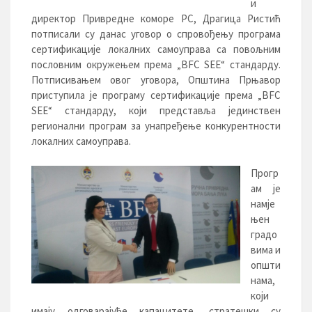
и
директор Привредне коморе РС, Драгица Ристић
потписали су данас уговор о спровођењу програма
сертификације локалних самоуправа са повољним
пословним окружењем према „BFC SEE“ стандарду.
Потписивањем овог уговора, Општина Прњавор
приступила је програму сертификације према „BFC
SEE“ стандарду, који представља јединствен
регионални програм за унапређење конкурентности
локалних самоуправа.
Прогр
ам је
намје
њен
градо
вима и
општи
нама,
који
имају одговарајуће капацитете, стратешки су