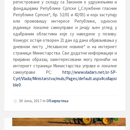
регистроване у складу са Законом o удружењима и
фондацијама Републике Српске („Службени гласник
Републике Српске“, бр. 52/01 и 42/05) и која заступају
или промовишу интересе Републике, односно
јединице локалне самоуправе и јачају њен углед у
одабраним областима које су наведене у позиву.
Конкурс остаје отворен 21 дан од дана објављивања у
дневном листу „Независне новине“ и на интернет
страници Министарства. Све додатне информације и
пријавни образац заинтересовани могу пронаћи на
интернет страници Министарства управе и локалне
самоуправе РС:
http://www.vladars.net/sr-SP-
Cyrl/Vlada/Ministarstva/muls/Pages/default.aspx#collapsi
ble0
30 Juna, 2017
in
Обавјештења