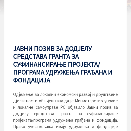
ЈАВНИ ПОЗИВ ЗА ДОДЈЕЛУ
СРЕДСТАВА ГРАНТА ЗА
СУФИНАНСИРАЊЕ ПРОЈЕКТА/
ПРОГРАМА УДРУЖЕЊА ГРАЂАНА И
ФОНДАЦИЈА
Одјељење за локални економски развој и друштвене
дјелатности обавјештава да је Министарство управе
и локалне самоуправе РС објавило Јавни позив за
додјелу средстава гранта за суфинансирање
пројеката/програма удружења грађана и фондација.
Право учествовања имају удружења и фондације