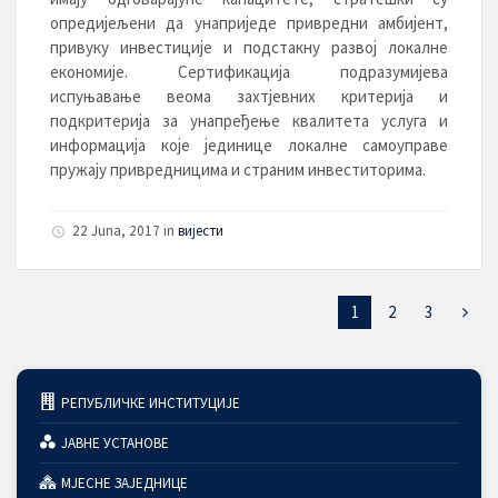
опредијељени да унаприједе привредни амбијент,
привуку инвестиције и подстакну развој локалне
економије. Сертификација подразумијева
испуњавање веома захтјевних критерија и
подкритерија за унапређење квалитета услуга и
информација које јединице локалне самоуправе
пружају привредницима и страним инвеститорима.
22 Juna, 2017
in
вијести
1
2
3
РЕПУБЛИЧКЕ ИНСТИТУЦИЈЕ
ЈАВНЕ УСТАНОВЕ
МЈЕСНЕ ЗАЈЕДНИЦЕ