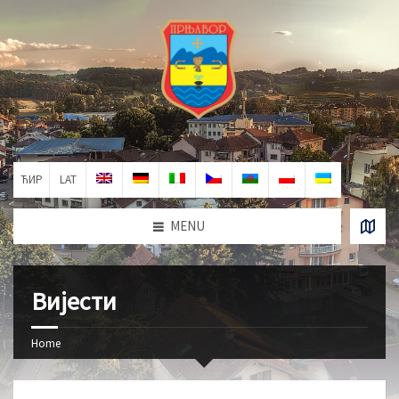
ЋИР
LAT
MENU
Вијести
Home