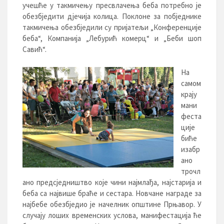
учешће у такмичењу пресвлачења беба потребно је
обезбједити дјечија колица. Поклоне за побједнике
такмичењa обезбједили су пријатељи „Конференције
беба“, Компанија „Лебурић комерц“ и „Беби шоп
Савић“.
На
самом
крају
мани
феста
ције
биће
изабр
ано
трочл
ано предсједништво које чини најмлађа, најстарија и
беба са највише браће и сестара. Новчане награде за
најбебе обезбједио је начелник општине Прњавор. У
случају лоших временских услова, манифестација ће