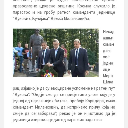
православне црквене општине Кремна служило је
парастос и на гробу ратног команданта јединице
“Вукови с Вучијака” Вељка Миланковића.
Некад
ашњи
коман
дант
ове
једин
ице
Миро
Шика
рац изјавио је да су евоциране успомене на ратни пут
“Вукова”. “Овдје смо да се присјетимо улоге коју је у
једној од најважнијих битака, пробоју Коридора, имао
командант Миланковић, да испричамо причу која не
смије да се заборави”, рекао је он и истакао да је
јединица извршила један од најтежих задатака.