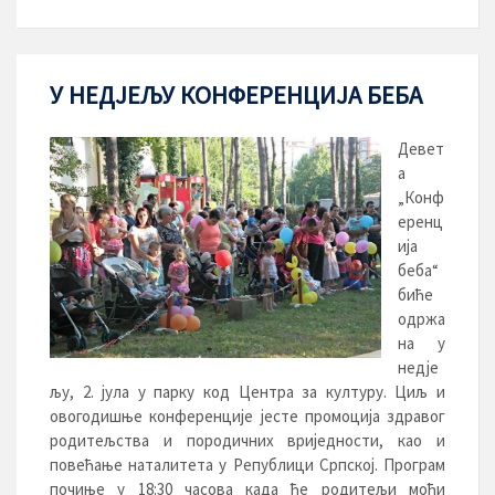
У НЕДЈЕЉУ КОНФЕРЕНЦИЈА БЕБА
Девет
а
„Конф
еренц
ија
беба“
биће
одржа
на у
недје
љу, 2. јула у парку код Центра за културу. Циљ и
овогодишње конференције јесте промоцијa здравог
родитељства и породичних вриједности, као и
повећање наталитета у Републици Српској. Програм
почиње у 18:30 часова када ће родитељи моћи