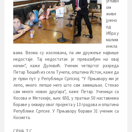
углавн
ом
живе
јужно
од
Ибра у
малим
енкла
вама. Веома су изолована, па им дружење највише
недостаје. Тај недостатак је превазиђен на овај
начин”, каже Дуловић. Ученик четвртог разреда
Петар Ђошић из села Тучепа, општина Исток, каже да
је први пут у Републици Српској. “У Прњавору ми је
лепо, много лепше него што сам замишљао. Стекао
сам много нових другара”, каже Петар. Ученици са
Косова и Метохије, њих 650, у пратњи 50 наставника
бораве у оквиру овог пројекта у 13 градова и општина
Републике Српске. У Прњавору борави 31 ученик са
Космета.
СРНА, Т.С.