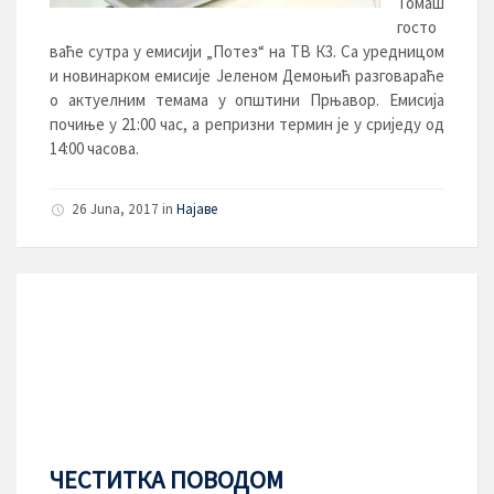
Томаш
госто
ваће сутра у емисији „Потез“ на ТВ К3. Са уредницом
и новинарком емисије Јеленом Демоњић разговараће
о актуелним темама у општини Прњавор. Емисија
почиње у 21:00 час, а репризни термин је у сриједу од
14:00 часова.
26 Juna, 2017
in
Најаве
ЧЕСТИТКА ПОВОДОМ