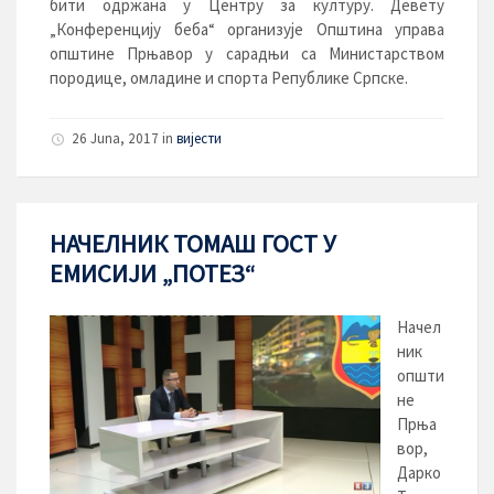
бити одржана у Центру за културу. Девету
„Конференцију беба“ организује Општина управа
општине Прњавор у сарадњи са Министарством
породице, омладине и спорта Републике Српске.
26 Juna, 2017
in
вијести
НАЧЕЛНИК ТОМАШ ГОСТ У
ЕМИСИЈИ „ПОТЕЗ“
Начел
ник
општи
не
Прња
вор,
Дарко