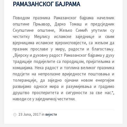
РАМАЗАНСКОГ БАЈРАМА
Поводом празника Рамазанског бајрама начелник
општине Прњавор, Дарко Томаш и предсједник
Скупштине општине, Жељко Симић упутили су
честитку Меџлису исламске заједнице и свим
вјерницима исламске вјероисповјести, са жељом да
празник прославе у миру, радости и благостању.
„Вјерску и духовну радост Рамазанског бајрама у духу
традиције подијелите са породицом, пријатељима и
комшијама. Нека радост и топлина великог празника
подсјети на непролазне вриједности поштовања и
толеранције, да заједно ојачани новом енергијом
развијамо односе мира и разумијевања и градимо
друштво просперитета и сигурности за све нас.“,
наводи се у заједничкој честитки.
23 Juna, 2017
in
вијести