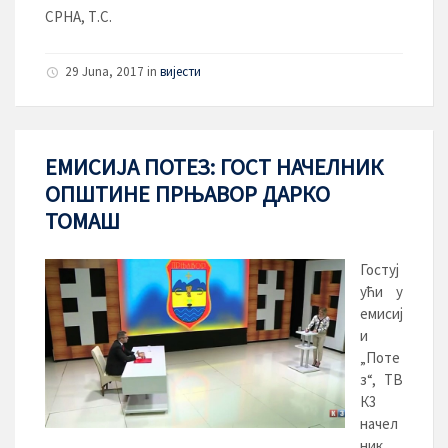
СРНА, Т.С.
29 Juna, 2017
in
вијести
ЕМИСИЈA ПОТЕЗ: ГОСТ НАЧЕЛНИК
ОПШТИНЕ ПРЊАВОР ДАРКО
ТОМАШ
Гостуј
ући у
емисиј
и
„Поте
з“, ТВ
К3
начел
ник