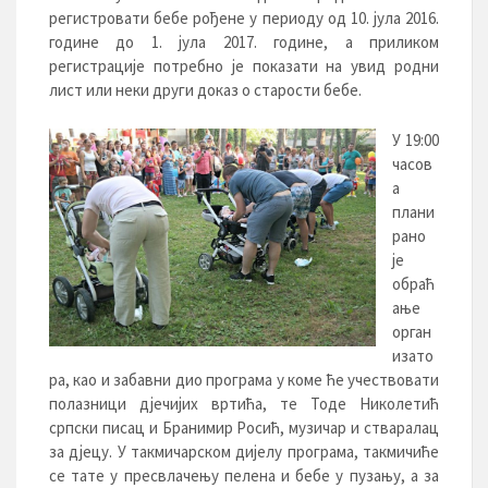
регистровати бебе рођене у периоду од 10. јула 2016.
године до 1. јула 2017. године, а приликом
регистрације потребно је показати на увид родни
лист или неки други доказ о старости бебе.
У 19:00
часов
а
плани
рано
је
обраћ
ање
орган
изато
ра, као и забавни дио програма у коме ће учествовати
полазници дјечијих вртића, те Тоде Николетић
српски писац и Бранимир Росић, музичар и стваралац
за дјецу. У такмичарском дијелу програма, такмичиће
се тате у пресвлачењу пелена и бебе у пузању, a за