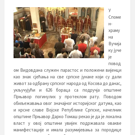
У
Споме
н-
храму
на
Вучија
ку јуче
је
повод
ом Видовдана служен парастос и положени вијенци
као знак сјећања на све српске јунаке који су дали
живот за одбрану српског народа од Косова до данас,
укључујући и 626 бораца са подручја општине
Прњавор погинулих у протеклом рату. Поводом
обиљежавања овог значајног историјског датума, као
и крсне славе Војске Републике Српске, начелник
општине Прњавор Дарко Томаш рекао је да је локална
власт у овој општини увијек подржавала овакве
манифестације и имала разумијевања за породице