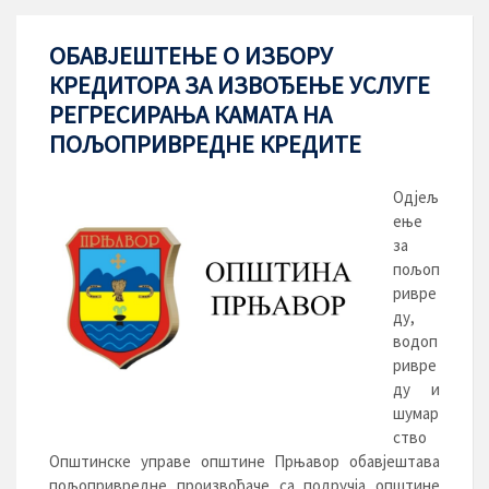
ОБАВЈЕШТЕЊЕ О ИЗБОРУ
КРЕДИТОРА ЗА ИЗВОЂЕЊЕ УСЛУГЕ
РЕГРЕСИРАЊА КАМАТА НА
ПОЉОПРИВРЕДНЕ КРЕДИТЕ
Одјељ
ење
за
пољоп
ривре
ду,
водоп
ривре
ду и
шумар
ство
Општинске управе општине Прњавор обавјештава
пољопривредне произвођаче са подручја општине