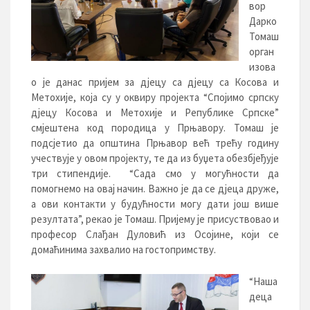
вор
Дарко
Томаш
орган
изова
о је данас пријем за дјецу са дјецу са Косова и
Метохије, која су у оквиру пројекта “Спојимо српску
дјецу Косова и Метохије и Републике Српске”
смјештена код породица у Прњавору. Томаш је
подсјетио да општина Прњавор већ трећу годину
учествује у овом пројекту, те да из буџета обезбјеђује
три стипендије. “Сада смо у могућности да
помогнемо на овај начин. Важно је да се дјеца друже,
а ови контакти у будућности могу дати још више
резултата”, рекао је Томаш. Пријему је присуствовао и
професор Слађан Дуловић из Осојине, који се
домаћинима захвалио на гостопримству.
“Наша
деца