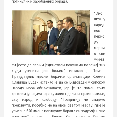
погинулих и заробљених бораца.
“Оно
што у
наред
ном
перио
ду
морам
о сви
учини
ти јесте да својим јединством покушамо положај тих
људи учинити још бољим”, истакао је Томаш.
Предсједник мјесне Борачке организације Кремна
Славиша Будак истакао је да се Видовдан у српском
народу мора обиљежавати, јер је то помен свим
српским јунацима који су живот дали за православље,
свој народ и слободу. “Традицију не смијемо
прекинути, посебно не на овом светом мјесту, гдје је
уписано 626 имена погинулих бораца са подручја наше
општине”, рекао је Будак. Свештенство Српске