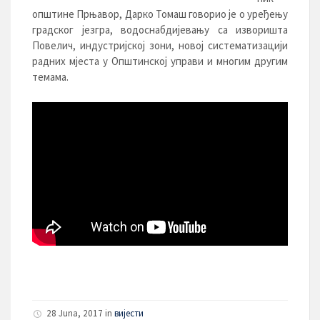
општине Прњавор, Дарко Томаш говорио је о уређењу
градског језгра, водоснабдијевању са извориштa
Повелич, индустријској зони, новој систематизацији
радних мјеста у Општинској управи и многим другим
темама.
28 Juna, 2017
in
вијести