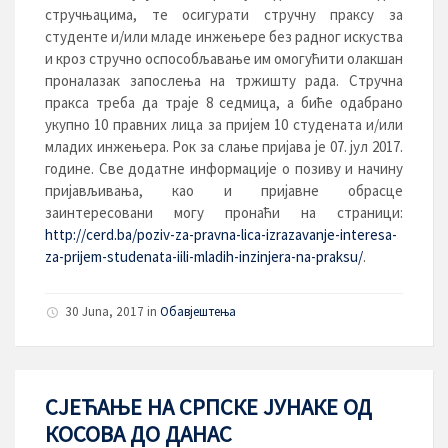
стручњацима, те осигурати стручну праксу за
студенте и/или младе инжењере без радног искуства
и кроз стручно оспособљавање им омогућити олакшан
проналазак запослења на тржишту рада. Стручна
пракса треба да траје 8 седмица, а биће одабрано
укупно 10 правних лица за пријем 10 студената и/или
младих инжењера. Рок за слање пријава је 07. јул 2017.
године. Све додатне информације о позиву и начину
пријављивања, као и пријавне обрасце
заинтересовани могу пронаћи на страници:
http://cerd.ba/poziv-za-pravna-lica-izrazavanje-interesa-
za-prijem-studenata-iili-mladih-inzinjera-na-praksu/
.
30 Juna, 2017
in
Обавјештења
СЈЕЋАЊЕ НА СРПСКЕ ЈУНАКЕ ОД
КОСОВА ДО ДАНАС