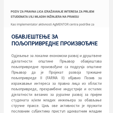
ОБАВЈЕШТЕЊЕ ЗА
ПОЉОПРИВРЕДНЕ ПРОИЗВОЂАЧЕ
Одјељење за локални економски развој и друштвене
дјелатности општине Прњавор обавјештава
пољопривредне произвођаче са подручја општине
Прњавор да је Пројекат развоја тржишне
пољопривреде II (FARMA II) објавио Позив за
изражавање интереса за правна лица из области
пољопривреде, прехрамбене индустрије и осталих
дјелатности везаних за рурални развој за пријем
студената и/или младих инжењера за обављање
стручне праксе. Циљ ове активности је пружити
пословним субјектима приступ адекватним младим