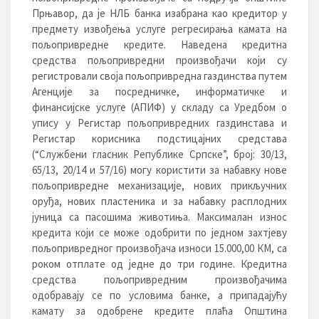
Прњавор, да је НЛБ банка изабрана као кредитор у
предмету извођења услуге регресирања камата на
пољопривредне кредите. Наведена кредитна
средства пољопривредни произвођачи који су
регистровали своја пољопривредна газдинства путем
Агенције за посредничке, информатичке и
финансијске услуге (АПИФ) у складу са Уредбом о
упису у Регистар пољопривредних газдинстава и
Регистар корисника подстицајних средстава
(“Службени гласник Републике Српске”, број: 30/13,
65/13, 20/14 и 57/16) могу користити за набавку нове
пољопривредне механизације, нових прикључних
оруђа, нових пластеника и за набавку расплодних
јуница са пасошима животиња. Максималан износ
кредита који се може одобрити по једном захтјеву
пољопривредног произвођача износи 15.000,00 КМ, са
роком отплате од једне до три године. Кредитна
средства пољопривредним произвођачима
одобравају се по условима банке, а припадајућу
камату за одобрене кредите плаћа Oпштина