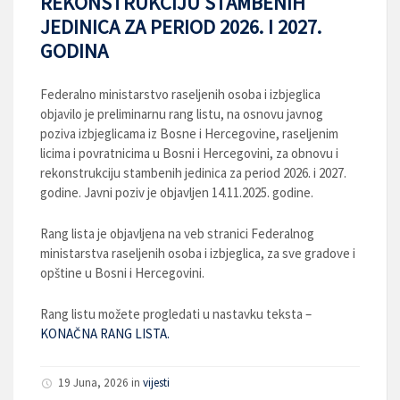
REKONSTRUKCIJU STAMBENIH
JEDINICA ZA PERIOD 2026. I 2027.
GODINA
Federalno ministarstvo raseljenih osoba i izbjeglica
objavilo je preliminarnu rang listu, na osnovu javnog
poziva izbjeglicama iz Bosne i Hercegovine, raseljenim
licima i povratnicima u Bosni i Hercegovini, za obnovu i
rekonstrukciju stambenih jedinica za period 2026. i 2027.
godine. Javni poziv je objavljen 14.11.2025. godine.
Rang lista je objavljena na veb stranici Federalnog
ministarstva raseljenih osoba i izbjeglica, za sve gradove i
opštine u Bosni i Hercegovini.
Rang listu možete progledati u nastavku teksta –
KONAČNA RANG LISTA.
19 Juna, 2026
in
vijesti