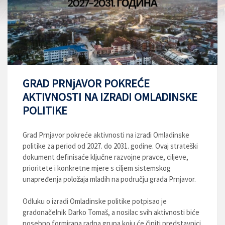
GRAD PRNjAVOR POKREĆE
AKTIVNOSTI NA IZRADI OMLADINSKE
POLITIKE
Grad Prnjavor pokreće aktivnosti na izradi Omladinske
politike za period od 2027. do 2031. godine. Ovaj strateški
dokument definisaće ključne razvojne pravce, ciljeve,
prioritete i konkretne mjere s ciljem sistemskog
unapređenja položaja mladih na području grada Prnjavor.
Odluku o izradi Omladinske politike potpisao je
gradonačelnik Darko Tomaš, a nosilac svih aktivnosti biće
posebno formirana radna grupa koju će činiti predstavnici