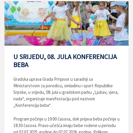
U SRIJEDU, 08. JULA KONFERENCIJA
BEBA
Gradska uprava Grada Prnjavor u saradnji sa
Ministarstvom za porodicu, omladinu i sport Republike
Srpske, u srijedu, 08. jula u gradskom parku „Ljubav, vjera,
nada“, organizuje manifestaciju pod nazivom
„Konferencija beba“.
Program počinje u 19:00 časova, dok prijava beba počinje u
18:30 časova. Pravo učešća imaju bebe rođene u periodu
od 02.07.2025. godine do 07.07.2026. godine. Prilikom