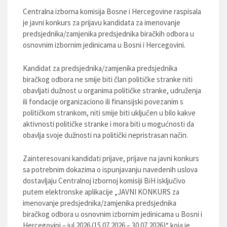
Centralna izborna komisija Bosne i Hercegovine raspisala
je javni konkurs za prijavu kandidata za imenovanje
predsjednika/zamjenika predsjednika biračkih odbora u
osnovnim izbornim jedinicama u Bosni i Hercegovini.
Kandidat za predsjednika/zamjenika predsjednika
biračkog odbora ne smije biti član političke stranke niti
obavljati dužnost u organima političke stranke, udruženja
ili fondacije organizaciono ili finansijski povezanim s
političkom strankom, niti smije biti uključen u bilo kakve
aktivnosti političke stranke i mora biti u mogućnosti da
obavlja svoje dužnosti na politički nepristrasan način.
Zainteresovani kandidati prijave, prijave na javni konkurs
sa potrebnim dokazima o ispunjavanju navedenih uslova
dostavljaju Centralnoj izbornoj komisiji BiH isključivo
putem elektronske aplikacije „JAVNI KONKURS za
imenovanje predsjednika/zamjenika predsjednika
biračkog odbora u osnovnim izbornim jedinicama u Bosni i
Hercegovini – jul 2026 (15.07.2026 – 30.07.2026)“ koja je