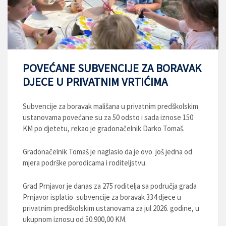
POVEĆANE SUBVENCIJE ZA BORAVAK
DJECE U PRIVATNIM VRTIĆIMA
Subvencije za boravak mališana u privatnim predškolskim
ustanovama povećane su za 50 odsto i sada iznose 150
KM po djetetu, rekao je gradonačelnik Darko Tomaš.
Gradonačelnik Tomaš je naglasio da je ovo još jedna od
mjera podrške porodicama i roditeljstvu.
Grad Prnjavor je danas za 275 roditelja sa područja grada
Prnjavor isplatio subvencije za boravak 334 djece u
privatnim predškolskim ustanovama za jul 2026. godine, u
ukupnom iznosu od 50.900,00 KM.