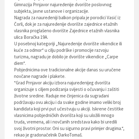
Gimnazija Prnjavor najuređenije dvorište poslovnog
subjekta, javne ustanove i organizacije.
Nagrada za nauređeniji balkon pripala je porodici Vasić iz
Čorli, dok je za najuređenije dvorište zajednice etažnih
vlasnika proglašeno dvorište Zajednice etažnih vlasnika
ulica Boračka 19A.
U posebnoj kategoriji „Najuređenije dvorište vikendice ili
kuće za odmor“ u cilju podrške i promocije razvoju
turizma, nagradu je dobilo je dvorište vikendice „Carpe
diem“.
Pobjednicima ove tradicionalne akcije danas su uručene
novčane nagrade i plakete.
“Grad Prnjavor akciju izbora najuređenijeg dvorišta
organizuje s ciljem podizanja svijesti o očuvanju i zaštiti
životne sredine. Raduje me činjenica da sugrađani
podržavaju ovu akciju i da svake godine imamo veliki broj
kandidata koji prvi put učestvuju u akciji. Iskrene čestitke
vlasnicima pobjedničkih dvorišta koji su uložili mnogo
truda, vremena, ali i novčanih sredstava kako bi uredili
svoj životni prostor. Oni su sigurno pravi primjer drugima.“,
rekao je gradonačelnik DarkoTomaš.