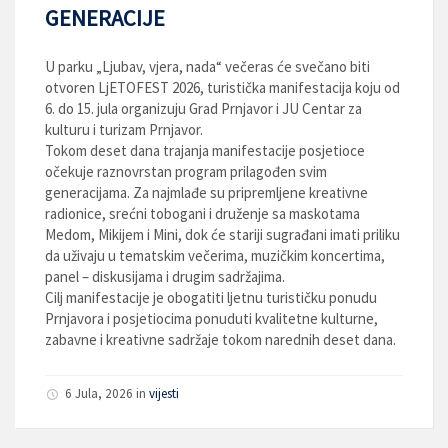
GENERACIJE
U parku „Ljubav, vjera, nada“ večeras će svečano biti
otvoren LjETOFEST 2026, turistička manifestacija koju od
6. do 15. jula organizuju Grad Prnjavor i JU Centar za
kulturu i turizam Prnjavor.
Tokom deset dana trajanja manifestacije posjetioce
očekuje raznovrstan program prilagođen svim
generacijama. Za najmlađe su pripremljene kreativne
radionice, srećni tobogani i druženje sa maskotama
Medom, Mikijem i Mini, dok će stariji sugrađani imati priliku
da uživaju u tematskim večerima, muzičkim koncertima,
panel – diskusijama i drugim sadržajima.
Cilj manifestacije je obogatiti ljetnu turističku ponudu
Prnjavora i posjetiocima ponuduti kvalitetne kulturne,
zabavne i kreativne sadržaje tokom narednih deset dana.
6 Jula, 2026
in
vijesti