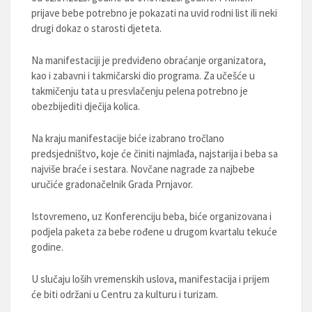
prijave bebe potrebno je pokazati na uvid rodni list ili neki
drugi dokaz o starosti djeteta.
Na manifestaciji je predviđeno obraćanje organizatora,
kao i zabavni i takmičarski dio programa. Za učešće u
takmičenju tata u presvlačenju pelena potrebno je
obezbijediti dječija kolica.
Na kraju manifestacije biće izabrano tročlano
predsjedništvo, koje će činiti najmlađa, najstarija i beba sa
najviše braće i sestara. Novčane nagrade za najbebe
uručiće gradonačelnik Grada Prnjavor.
Istovremeno, uz Konferenciju beba, biće organizovana i
podjela paketa za bebe rođene u drugom kvartalu tekuće
godine.
U slučaju loših vremenskih uslova, manifestacija i prijem
će biti održani u Centru za kulturu i turizam.