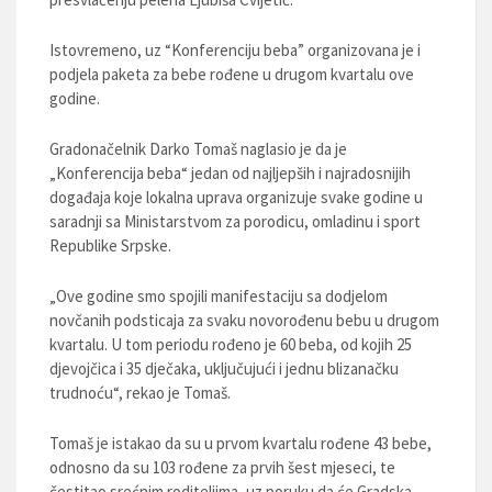
Istovremeno, uz “Konferenciju beba” organizovana je i
podjela paketa za bebe rođene u drugom kvartalu ove
godine.
Gradonačelnik Darko Tomaš naglasio je da je
„Konferencija beba“ jedan od najljepših i najradosnijih
događaja koje lokalna uprava organizuje svake godine u
saradnji sa Ministarstvom za porodicu, omladinu i sport
Republike Srpske.
„Ove godine smo spojili manifestaciju sa dodjelom
novčanih podsticaja za svaku novorođenu bebu u drugom
kvartalu. U tom periodu rođeno je 60 beba, od kojih 25
djevojčica i 35 dječaka, uključujući i jednu blizanačku
trudnoću“, rekao je Tomaš.
Tomaš je istakao da su u prvom kvartalu rođene 43 bebe,
odnosno da su 103 rođene za prvih šest mjeseci, te
čestitao srećnim roditeljima, uz poruku da će Gradska