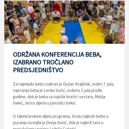
ODRŽANA KONFERENCIJA BEBA,
IZABRANO TROČLANO
PREDSJEDNIŠTVO
Za najmlađu bebu izabran je Dušan Krajišnik, rođen 7. jula,
najstarija beba je Lenka Vučić, rođena 2. jula prošle
godine, dok je beba sa najviše braće i sestara, Matija
Đekić, šesto dijete u porodici Đekić.
U takmičarskom dijelu programa, titulu najbrže bebe u
puzanju osvojila je Dunja Đurić, dok je najbrži tata u
presvlačenju pelena Ljubiša Cvijetić.