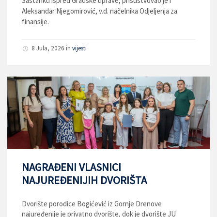
Sastanku ispred Gradske uprave, prisustvovao je i
Aleksandar Njegomirović, v.d. načelnika Odjeljenja za
finansije.
8 Jula, 2026
in
vijesti
NAGRAĐENI VLASNICI
NAJUREĐENIJIH DVORIŠTA
Dvorište porodice Bogićević iz Gornje Drenove
najuređenije je privatno dvorište, dok je dvorište JU