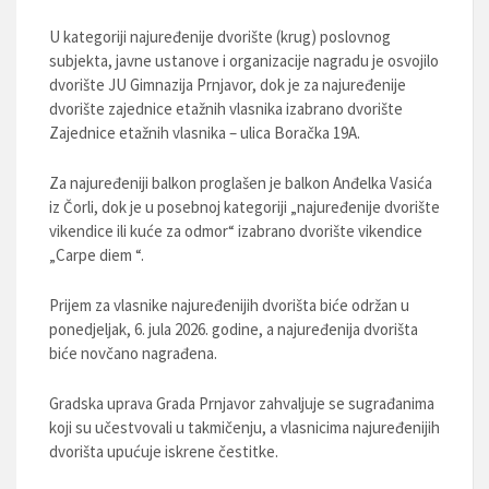
U kategoriji najuređenije dvorište (krug) poslovnog
subjekta, javne ustanove i organizacije nagradu je osvojilo
dvorište JU Gimnazija Prnjavor, dok je za najuređenije
dvorište zajednice etažnih vlasnika izabrano dvorište
Zajednice etažnih vlasnika – ulica Boračka 19A.
Za najuređeniji balkon proglašen je balkon Anđelka Vasića
iz Čorli, dok je u posebnoj kategoriji „najuređenije dvorište
vikendice ili kuće za odmor“ izabrano dvorište vikendice
„Carpe diem “.
Prijem za vlasnike najuređenijih dvorišta biće održan u
ponedjeljak, 6. jula 2026. godine, a najuređenija dvorišta
biće novčano nagrađena.
Gradska uprava Grada Prnjavor zahvaljuje se sugrađanima
koji su učestvovali u takmičenju, a vlasnicima najuređenijih
dvorišta upućuje iskrene čestitke.