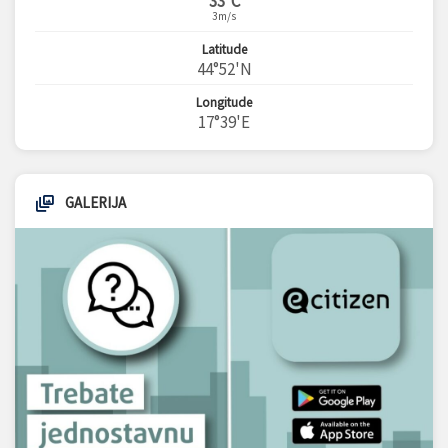
33°C
3m/s
Latitude
44°52'N
Longitude
17°39'E
GALERIJA