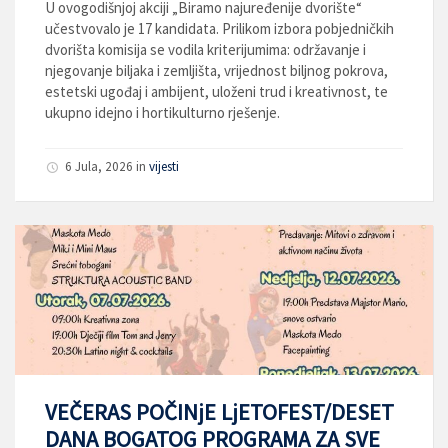
U ovogodišnjoj akciji „Biramo najuređenije dvorište“
učestvovalo je 17 kandidata. Prilikom izbora pobjedničkih
dvorišta komisija se vodila kriterijumima: održavanje i
njegovanje biljaka i zemljišta, vrijednost biljnog pokrova,
estetski ugođaj i ambijent, uloženi trud i kreativnost, te
ukupno idejno i hortikulturno rješenje.
6 Jula, 2026
in
vijesti
VEČERAS POČINjE LjETOFEST/DESET
DANA BOGATOG PROGRAMA ZA SVE