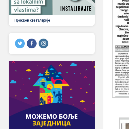
Прикажи све галерије