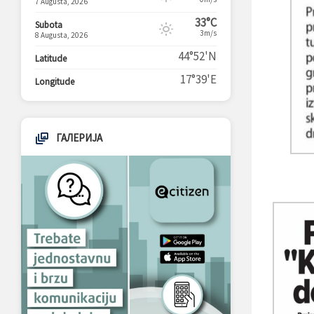
7 Augusta, 2026
33°C
Subota
3m/s
8 Augusta, 2026
44°52'N
Latitude
17°39'E
Longitude
ГАЛЕРИЈА