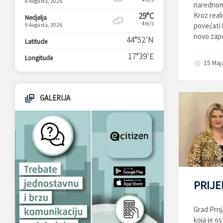
8 Augusta, 2026
narednom 
29°C
Kroz real
Nedjelja
4m/s
povećati 
9 Augusta, 2026
novo zapo
44°52'N
Latitude
17°39'E
Longitude
15 Maj
GALERIJA
PRIJE
Grad Prnj
koja je o