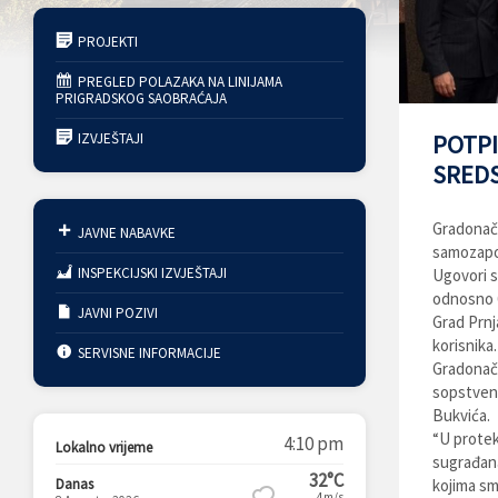
PROJEKTI
PREGLED POLAZAKA NA LINIJAMA
PRIGRADSKOG SAOBRAĆAJA
IZVJEŠTAJI
POTPI
SREDS
Gradonače
JAVNE NABAVKE
samozapoš
INSPEKCIJSKI IZVJEŠTAJI
Ugovori s
odnosno 6
JAVNI POZIVI
Grad Prnj
korisnika.
SERVISNE INFORMACIJE
Gradonače
sopstveno
Bukvića.
“U protek
4:10 pm
Lokalno vrijeme
sugrađana
32°C
Danas
kojima sm
4m/s