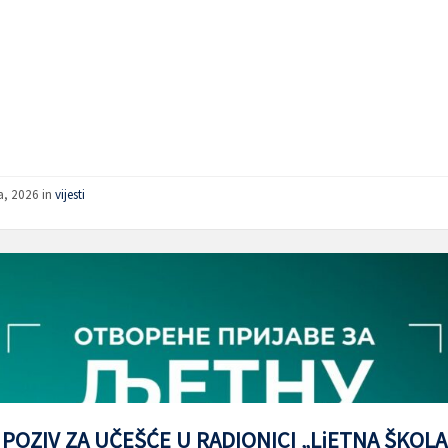
a, 2026
in
vijesti
 POZIV ZA UČEŠĆE U RADIONICI „LjETNA ŠKOLA