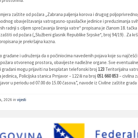
m prostorima.
mjera zaštite od požara „Zabrana paljenja korova i drugog poljoprivredn
odnog obavještavanja vatrogasno-spasilačke jedinice i preduzimanja svi
h radnji s ciljem sprečavanja širenja vatre“ propisana je članom 18. tačka 
zaštiti od požara („Službeni glasnik Republike Srpske“, broj 94/19) . Za kr
ropisana je prekršajna kazna.
 građane i udruženja da o počiniocima navedenih pojava koje su najčešći
požara otvorenog prostora, obavijeste nadležne organe. Sve eventualn
 građani mogu prijaviti na besplatan telefonski broj
123
Teritorijalna vat
 jedinica, Policijska stanica Prnjavor – 122 ili na broj
051 660 853
– civilna z
javor u periodu od 07.00 do 15.00 časova.”, navode iz Civilne zaštite grada 
a, 2026
in
vijesti