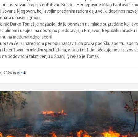
e prisustvovao i reprezentativac Bosne i Hercegovine Milan Pantović, kao 
 i Jovana Njegovan, koji svojim predanim radom daju veliki doprinos razvoj
lenata u našem gradu.
lnik Darko Tomaš je naglasio, da je ponosan na mlade sugrađane koji svo
sciplinom i uspjesima dostojno predstavljaju Prnjavor, Republiku Srpsku i
inu na međunarodnoj sceni.
uprava će i u narednom periodu nastaviti da pruža podršku sportu, sport
 i talentovanim mladim sportistima, a Unu i naš tim očekuje novi izazov v
na bodovnom takmičenju u Španiji.”, rekao je Tomaš.
a, 2026
in
vijesti