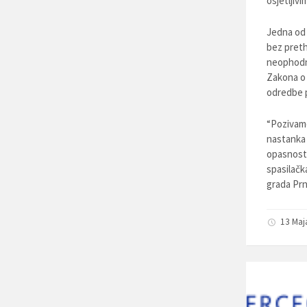
osjetljivi
Jedna od 
bez preth
neophodni
Zakona o 
odredbe p
“Pozivamo
nastanka 
opasnosti
spasilačka
grada Prn
13 Maj