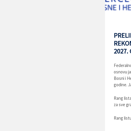
PRELI
REKON
2027.
Federalno 
osnovu ja
Bosni i H
godine. Ja
Rang lista
za sve gr
Rang list