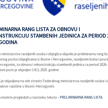
MINARNA RANG LISTA ZA OBNOVU I
STRUKCIJU STAMBENIH JEDINICA ZA PERIOD 2
 GODINA
ministarstvo raseljenih osoba i izbjeglica objavilo je preliminarnu rang lis
vnog poziva izbjeglicama iz Bosne i Hercegovine, raseljenim licima i povr
ercegovini, za obnovu i rekonstrukciju stambenih jedinica za period 2026. i
vni poziv je objavljen 14.11.2025. godine.
 je objavljena na veb stranici Federalnog ministarstva raseljenih osoba i i
adove i opštine u Bosni i Hercegovini.
u možete progledati u nastavku teksta –
PRELIMINARNA RANG LISTA.