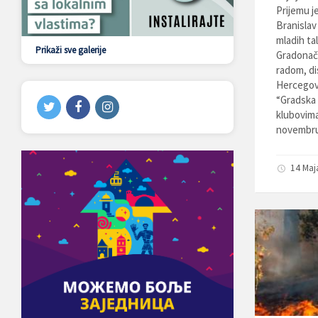
Prijemu j
Branislav
mladih ta
Prikaži sve galerije
Gradonače
radom, di
Hercegov
“Gradska 
klubovima
novembru 
14 Maj