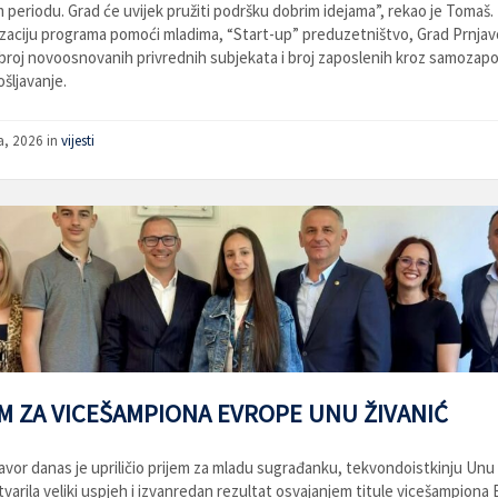
periodu. Grad će uvijek pružiti podršku dobrim idejama”, rekao je Tomaš.
izaciju programa pomoći mladima, “Start-up” preduzetništvo, Grad Prnjavo
broj novoosnovanih privrednih subjekata i broj zaposlenih kroz samozapoš
šljavanje.
a, 2026
in
vijesti
M ZA VICEŠAMPIONA EVROPE UNU ŽIVANIĆ
avor danas je upriličio prijem za mladu sugrađanku, tekvondoistkinju Unu 
stvarila veliki uspjeh i izvanredan rezultat osvajanjem titule vicešampiona 