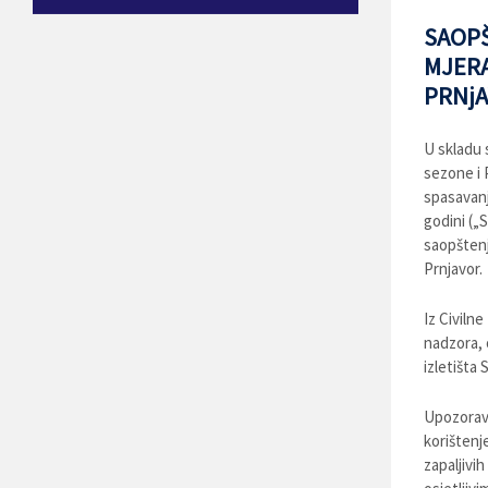
SAOPŠ
MJERA
PRNj
U skladu 
sezone i 
spasavanj
godini („S
saopštenj
Prnjavor.
Iz Civiln
nadzora, 
izletišta
Upozorava
korištenj
zapaljivih