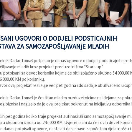
SANI UGOVORI O DODJELI PODSTICAJNIH
TAVA ZA SAMOZAPOŠLjAVANjE MLADIH
lnik Darko Tomaš potpisao je danas ugovore o dodjeli podsticajnih sred
ljavanje mladih kroz projekat preduzetništva “Start-up”.
u potpisani sa devet korisnika kojima će biti isplaćeno ukupno 54.000,00 
.000,00 KM po korisniku.
avor ovaj projekat realizuje već pet godina i do sada je obuhvaćeno ukup
lnik Darko Tomaš je čestitao mladim preduzetnicima na idejama za pokr
g biznisa i naglasio da je ovaj projekat pokrenut na inicijativu odbornika 
lih pet godina koliko traje projekat sufinasirali smo samozapošljavanje ml
 u ukupnom iznosu od 245.000 KM. Uvjeren sam da će i ovih devet korisn
o danas potpisali ugovore, nastaviti da se bave započetom djelatnošću i