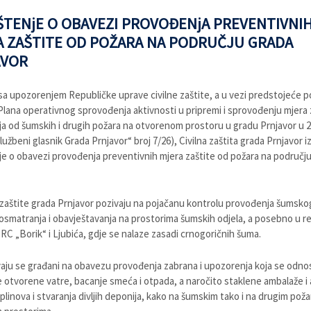
TENjE O OBAVEZI PROVOĐENjA PREVENTIVNI
 ZAŠTITE OD POŽARA NA PODRUČJU GRADA
AVOR
sa upozorenjem Republičke uprave civilne zaštite, a u vezi predstojeće 
Plana operativnog sprovođenja aktivnosti u pripremi i sprovođenju mjera z
a od šumskih i drugih požara na otvorenom prostoru u gradu Prnjavor u 2
lužbeni glasnik Grada Prnjavor“ broj 7/26), Civilna zaštita grada Prnjavor i
e o obavezi provođenja preventivnih mjera zaštite od požara na područj
e zaštite grada Prnjavor pozivaju na pojačanu kontrolu provođenja šumsko
osmatranja i obavještavanja na prostorima šumskih odjela, a posebno u r
 SRC „Borik“ i Ljubića, gdje se nalaze zasadi crnogoričnih šuma.
ju se građani na obavezu provođenja zabrana i upozorenja koja se odno
e otvorene vatre, bacanje smeća i otpada, a naročito staklene ambalaže i
 plinova i stvaranja divljih deponija, kako na šumskim tako i na drugim pož