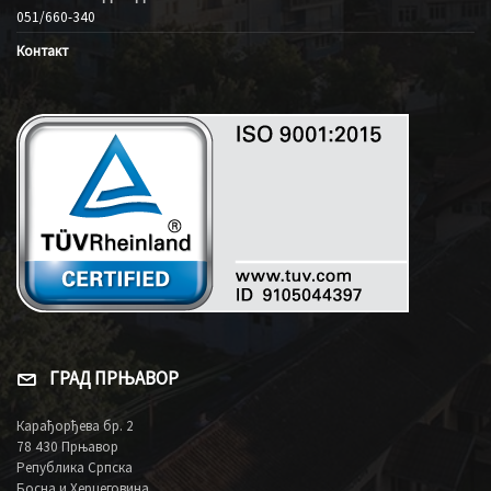
051/660-340
Контакт
ГРАД ПРЊАВОР
Карађорђева бр. 2
78 430 Прњавор
Република Српска
Босна и Херцеговина