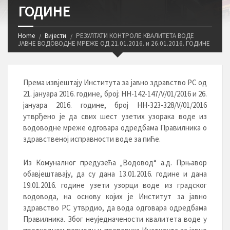
ГОДИНЕ
Home
Вијести
РЕЗУЛТАТИ КОНТРОЛЕ КВАЛИТЕТА ВОДЕ
ЈАВНЕ ВОДОВОДНЕ МРЕЖЕ ОД 21.01.2016. и 26.01.2016. ГОДИНЕ
Према извјештају Института за јавно здравство РС од
21. јануара 2016. године, број: HH-142-147/V/01/2016 и 26.
јануара 2016. године, број НН-323-328/V/01/2016
утврђено је да свих шест узетих узорака воде из
водоводне мреже одговара одредбама Правилника о
здравственој исправности воде за пиће.
Из Комуналног предузећа „Водовод“ а.д. Прњавор
обавјештавају, да су дана 13.01.2016. године и дана
19.01.2016. године узети узорци воде из градског
водовода, на основу којих је Институт за јавно
здравство РС утврдио, да вода одговара одредбама
Правилника. Због неуједначености квалитета воде у