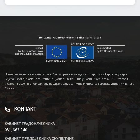
Превод интернет странице је омогућен уз средства заједничког програма Европске уније и
Вијећа Европе, “Јачање заштите националних мањина у Босни и Херцеговини” . Ставови
изражени овде ни у ком случају не одражавају званично мишљење Европске уније или Вијећа
Европе.
КОНТАКТ
КАБИНЕТ ГРАДОНАЧЕЛНИКА
051/663-740
КАБИНЕТ ПРЕДСЈЕДНИКА СКУПШТИНЕ