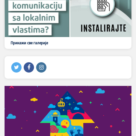
Прикажи све галерије