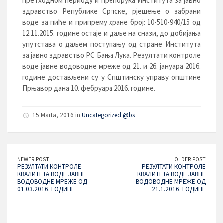
претходном периоду и препорука Института за јавно
здравство Републике Српске, рјешење о забрани
воде за пиће и припрему хране број: 10-510-940/15 од
12.11.2015. године остаје и даље на снази, до добијања
упутстава о даљем поступању од стране Института
за јавно здравство РС Бања Лука. Резултати контроле
воде јавне водоводне мреже од 21. и 26. јануара 2016.
године достављени су у Општинску управу општине
Прњавор дана 10. фебруара 2016. године.
15 Marta, 2016 in
Uncategorized @bs
NEWER POST
OLDER POST
РЕЗУЛТАТИ КОНТРОЛЕ
РЕЗУЛТАТИ КОНТРОЛЕ
КВАЛИТЕТА ВОДЕ ЈАВНЕ
КВАЛИТЕТА ВОДЕ ЈАВНЕ
ВОДОВОДНЕ МРЕЖЕ ОД
ВОДОВОДНЕ МРЕЖЕ ОД
01.03.2016. ГОДИНЕ
21.1.2016. ГОДИНЕ