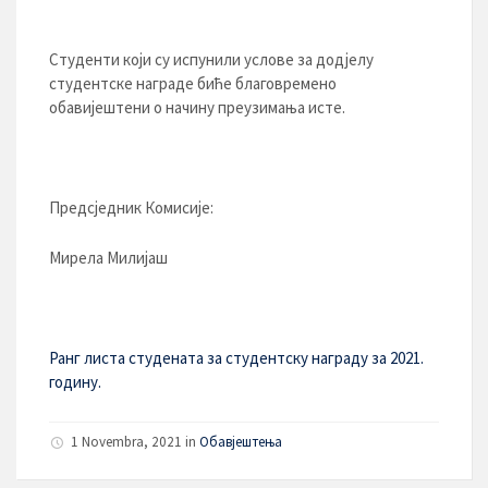
Студенти који су испунили услове за додјелу
студентске награде биће благовремено
обавијештени о начину преузимања исте.
Предсједник Комисије:
Мирела Милијаш
Ранг листа студената за студентску награду за 2021.
годину.
1 Novembra, 2021 in
Обавјештења