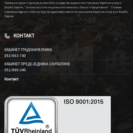
Превод интернет странице је омогућен уз средства заједничког програма Европске уније и
Вијећа Европе, “Јачање заштите националних мањина у Босни и Херцеговини” . Ставови
изражени овде ни у ком случају не одражавају званично мишљење Европске уније или Вијећа
Европе.
КОНТАКТ
КАБИНЕТ ГРАДОНАЧЕЛНИКА
051/663-740
КАБИНЕТ ПРЕДСЈЕДНИКА СКУПШТИНЕ
051/660-340
Контакт