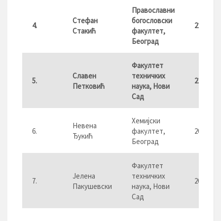
Православни
Стефан
богословски
4.
22,00
Стакић
факултет,
Београд
Факултет
Славен
техничких
5.
21,72
Петковић
наука, Нови
Сад
Хемијски
Невена
6.
факултет,
20,67
Ђукић
Београд
Факултет
Јелена
техничких
7.
20,59
Пакушевски
наука, Нови
Сад