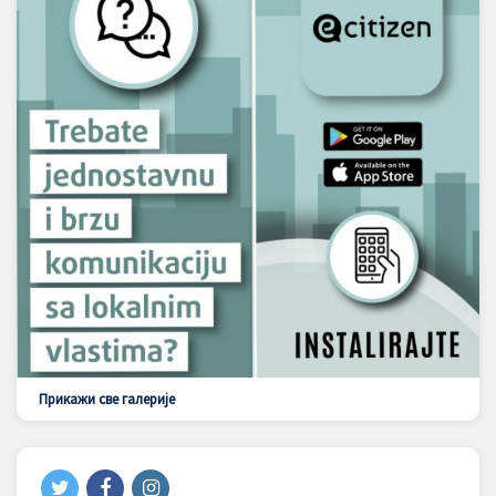
Прикажи све галерије