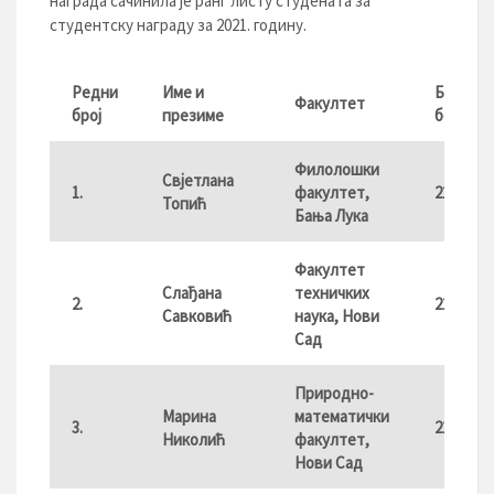
награда сачинила је ранг листу студената за
студентску награду за 2021. годину.
Редни
Име и
Број
Факултет
број
презиме
бодова
Филолошки
Свјетлана
1.
факултет,
22,71
Топић
Бања Лука
Факултет
Слађана
техничких
2.
22,65
Савковић
наука, Нови
Сад
Природно-
Марина
математички
3.
22,61
Николић
факултет,
Нови Сад