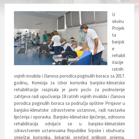
U
okviru
Projek
ta
banjsk
e
rehabil
itacije
ratnih
vojnih invalida i članova porodica poginulih boraca za 2017.
godinu, Komisija za izbor korisnika banjsko-klimatske
rehabilitacije raspisala je javni poziv za podnošenje
zahtjeva radi upućivanja 18 ratnih vojnih invalida i članova
porodica poginulih boraca sa područja opštine Prnjavor u
banjsko-klimatske zdravstvene ustanove, radi nastavka
liječenja i oporavka. Banjsko-klimatsko liječenje, odnosno
rehabilitacija odvijaće se u banjsko-klimatskim
zdravstvenim ustanovama Republike Srpske i obuhvata:
smještaj korisnika, ljekarski pregled prilikom prijema,