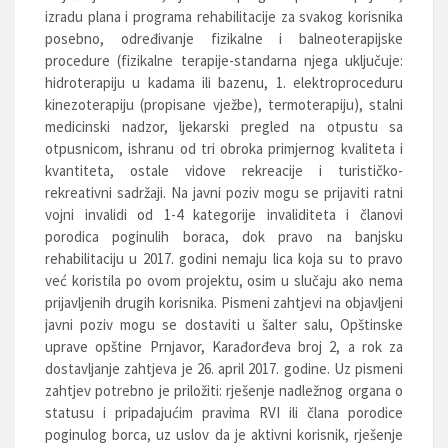
izradu plana i programa rehabilitacije za svakog korisnika
posebno, određivanje fizikalne i balneoterapijske
procedure (fizikalne terapije-standarna njega uključuje:
hidroterapiju u kadama ili bazenu, 1. elektroproceduru
kinezoterapiju (propisane vježbe), termoterapiju), stalni
medicinski nadzor, ljekarski pregled na otpustu sa
otpusnicom, ishranu od tri obroka primjernog kvaliteta i
kvantiteta, ostale vidove rekreacije i turističko-
rekreativni sadržaji. Na javni poziv mogu se prijaviti ratni
vojni invalidi od 1-4 kategorije invaliditeta i članovi
porodica poginulih boraca, dok pravo na banjsku
rehabilitaciju u 2017. godini nemaju lica koja su to pravo
već koristila po ovom projektu, osim u slučaju ako nema
prijavljenih drugih korisnika. Pismeni zahtjevi na objavljeni
javni poziv mogu se dostaviti u šalter salu, Opštinske
uprave opštine Prnjavor, Karađorđeva broj 2, a rok za
dostavljanje zahtjeva je 26. april 2017. godine. Uz pismeni
zahtjev potrebno je priložiti: rješenje nadležnog organa o
statusu i pripadajućim pravima RVI ili člana porodice
poginulog borca, uz uslov da je aktivni korisnik, rješenje