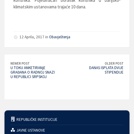
korisnika. Pojedinačan boravak korisnika u banjsko-
klimatskim ustanovama trajaće 10 dana.
12 Aprila, 2017 in
Obavještenja
NEWER POST
OLDER POST
U TOKU ANKETIRANjE
DANAS ISPLATA DVIJE
GRAĐANA O RADNOJ SNAZI
STIPENDIJE
U REPUBLICI SRPSKOJ
REPUBLIČKE INSTITUCIJE
JAVNE USTANOVE