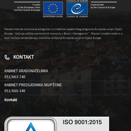
Prevod internet stranice je omogućen uz sredstva zajedničkog programa Evropske unije i Vijeća
Evrope, “Jačanje zaštite nacionalnih manjina u Bosni i Hercegovini” . Stavovi izraženi ovde ni u
kom slučaju ne odražavaju zvanično mišljenje Evropske unije ili Vijeća Evrope.
KONTAKT
KABINET GRADONAČELNIKA
051/663-740
KABINET PREDSJEDNIKA SKUPŠTINE
051/660-340
Kontakt