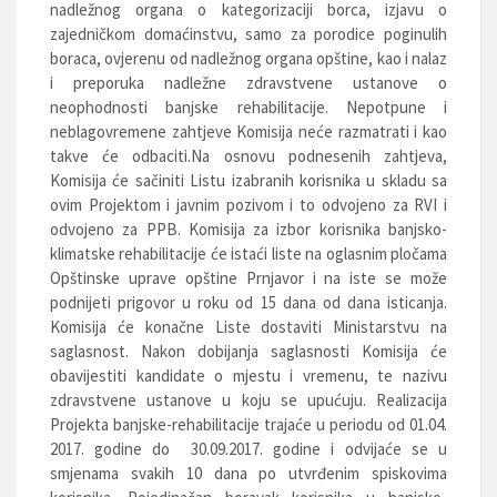
nadležnog organa o kategorizaciji borca, izjavu o
zajedničkom domaćinstvu, samo za porodice poginulih
boraca, ovjerenu od nadležnog organa opštine, kao i nalaz
i preporuka nadležne zdravstvene ustanove o
neophodnosti banjske rehabilitacije. Nepotpune i
neblagovremene zahtjeve Komisija neće razmatrati i kao
takve će odbaciti.Na osnovu podnesenih zahtjeva,
Komisija će sačiniti Listu izabranih korisnika u skladu sa
ovim Projektom i javnim pozivom i to odvojeno za RVI i
odvojeno za PPB. Komisija za izbor korisnika banjsko-
klimatske rehabilitacije će istaći liste na oglasnim pločama
Opštinske uprave opštine Prnjavor i na iste se može
podnijeti prigovor u roku od 15 dana od dana isticanja.
Komisija će konačne Liste dostaviti Ministarstvu na
saglasnost. Nakon dobijanja saglasnosti Komisija će
obavijestiti kandidate o mjestu i vremenu, te nazivu
zdravstvene ustanove u koju se upućuju. Realizacija
Projekta banjske-rehabilitacije trajaće u periodu od 01.04.
2017. godine do 30.09.2017. godine i odvijaće se u
smjenama svakih 10 dana po utvrđenim spiskovima