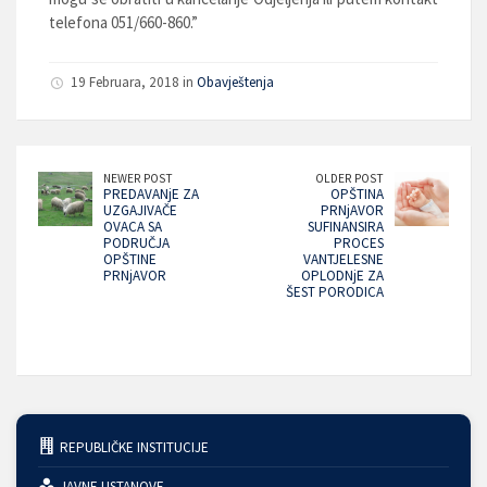
telefona 051/660-860.”
19 Februara, 2018 in
Obavještenja
NEWER POST
OLDER POST
PREDAVANjE ZA
OPŠTINA
UZGAJIVAČE
PRNjAVOR
OVACA SA
SUFINANSIRA
PODRUČJA
PROCES
OPŠTINE
VANTJELESNE
PRNjAVOR
OPLODNjE ZA
ŠEST PORODICA
REPUBLIČKE INSTITUCIJE
JAVNE USTANOVE