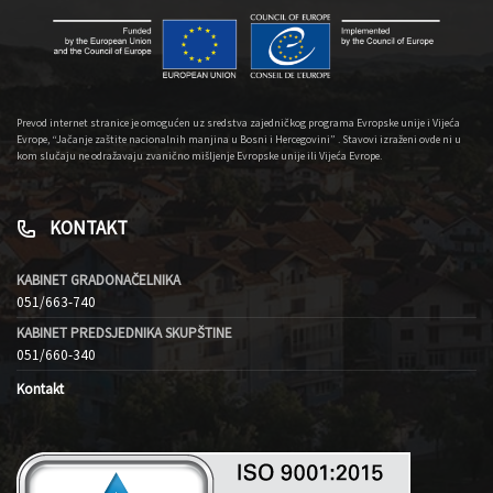
Prevod internet stranice je omogućen uz sredstva zajedničkog programa Evropske unije i Vijeća
Evrope, “Jačanje zaštite nacionalnih manjina u Bosni i Hercegovini” . Stavovi izraženi ovde ni u
kom slučaju ne odražavaju zvanično mišljenje Evropske unije ili Vijeća Evrope.
KONTAKT
KABINET GRADONAČELNIKA
051/663-740
KABINET PREDSJEDNIKA SKUPŠTINE
051/660-340
Kontakt