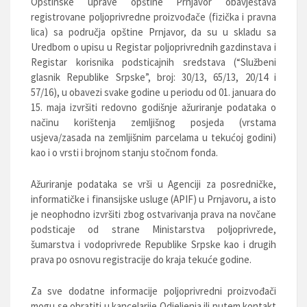
Opštinske uprave opštine Prnjavor obavještava
registrovane poljoprivredne proizvođače (fizička i pravna
lica) sa područja opštine Prnjavor, da su u skladu sa
Uredbom o upisu u Registar poljoprivrednih gazdinstava i
Registar korisnika podsticajnih sredstava (“Službeni
glasnik Republike Srpske”, broj: 30/13, 65/13, 20/14 i
57/16), u obavezi svake godine u periodu od 01. januara do
15. maja izvršiti redovno godišnje ažuriranje podataka o
načinu korištenja zemljišnog posjeda (vrstama
usjeva/zasada na zemljišnim parcelama u tekućoj godini)
kao i o vrsti i brojnom stanju stočnom fonda.
Ažuriranje podataka se vrši u Agenciji za posredničke,
informatičke i finansijske usluge (APIF) u Prnjavoru, a isto
je neophodno izvršiti zbog ostvarivanja prava na novčane
podsticaje od strane Ministarstva poljoprivrede,
šumarstva i vodoprivrede Republike Srpske kao i drugih
prava po osnovu registracije do kraja tekuće godine.
Za sve dodatne informacije poljoprivredni proizvođači
mogu se obratiti u kancelarije Odjeljenja ili putem kontakt