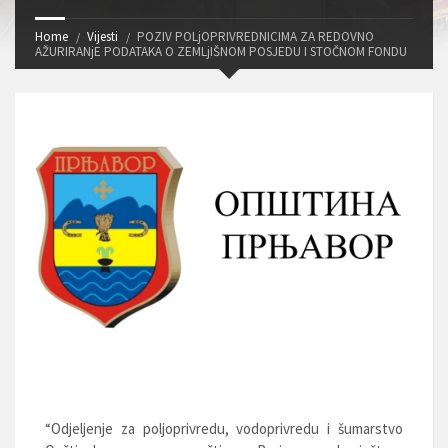
Home
Vijesti
POZIV POLjOPRIVREDNICIMA ZA REDOVNO
AŽURIRANjE PODATAKA O ZEMLjIŠNOM POSJEDU I STOČNOM FONDU
“Odjeljenje za poljoprivredu, vodoprivredu i šumarstvo