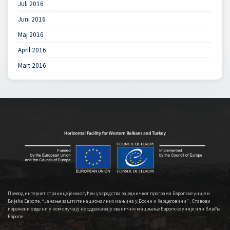
Juli 2016
Juni 2016
Maj 2016
April 2016
Mart 2016
Превод интернет странице је омогућен уз средства заједничког програма Европске уније и
Вијећа Европе, “Јачање заштите националних мањина у Босни и Херцеговини” . Ставови
изражени овде ни у ком случају не одражавају званично мишљење Европске уније или Вијећа
Европе.