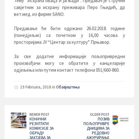
тему “Исхрана оваца и јагњади”. Предавач је стручни
савјетник за исхрану преживара Перо Гњидић, др
вет.мед. из фирме SANO.
Предавање ће бити одржано 26.02.2018. године
(понедјељак) са почетком у 16,00 часова у
просторијама ЈУ “Центар за културу” Прњавор.
За све додатне информације пољопривредни
произвођачи могу се обратити у канцеларије
одјељења или путем контакт телефона 051/660-860.
19 Februara, 2018 in
Обавјештења
NEWER POST
OLDER POST
КОНАЧНИ
ПОЗИВ
РЕЗУЛТАТИ
ПОЉОПРИВРЕ
КОМИСИЈЕ ЗА
ДНИЦИМА ЗА
ОБРАДУ
РЕДОВНО
ЗАХТЈЕВА ЗА
АЖУРИРАЊЕ