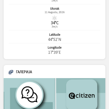
1m/s
Utorak
11 Augusta, 2026
34°C
3m/s
Latitude
44°52'N
Longitude
17°39'E
ГАЛЕРИЈА