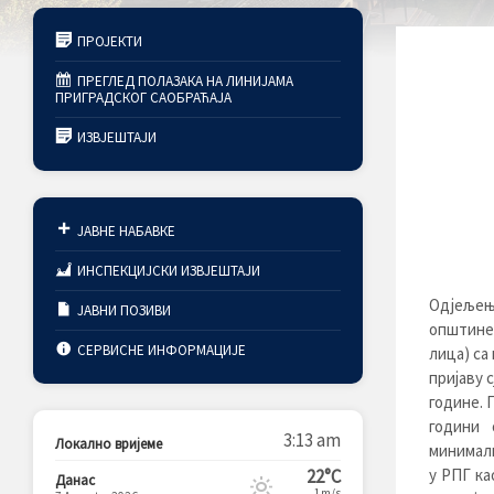
ПРОЈЕКТИ
ПРЕГЛЕД ПОЛАЗАКА НА ЛИНИЈАМА
ПРИГРАДСКОГ САОБРАЋАЈА
ИЗВЈЕШТАЈИ
ЈАВНЕ НАБАВКЕ
ИНСПЕКЦИЈСКИ ИЗВЈЕШТАЈИ
Одјељењ
ЈАВНИ ПОЗИВИ
општине
СЕРВИСНЕ ИНФОРМАЦИЈЕ
лица) са
пријаву 
године. 
години 
3:13 am
Локално вријеме
минимал
22°C
у РПГ ка
Данас
1m/s