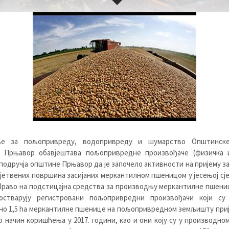
е за пољопривреду, водопривреду и шумарство Општинск
 Прњавор обавјештава пољопривредне произвођаче (физичка 
 подручја општине Прњавор да је започело активности на пријему за
сјетвених површина засијаних меркантилном пшеницом у јесењој сје
Право на подстицајна средства за производњу меркантилне пшениц
остварују регистровани пољопривредни произвођачи који су 
но 1,5 ha меркантилне пшенице на пољопривредном земљишту при
о начин коришћења у 2017. години, као и они коју су у производно