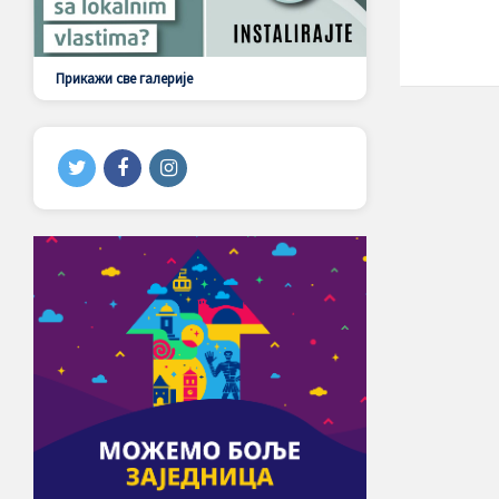
Прикажи све галерије