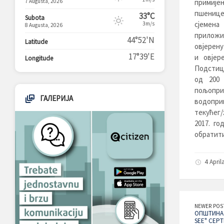
7 Augusta, 2026
примије
пшенице
33°C
Subota
сјемена
3m/s
8 Augusta, 2026
приложи
44°52'N
Latitude
овјерену
17°39'E
и овјер
Longitude
Подстиц
од 200 
пољопри
ГАЛЕРИЈА
водоприв
текућег/
2017. го
обратити
4 April
NEWER POS
ОПШТИНА 
SEE" СЕР