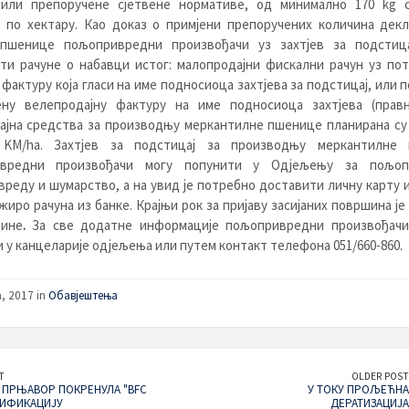
нили препоручене сјетвене нормативе, од минимално 170 kg с
 по хектару. Као доказ о примјени препоручених количина декл
 пшенице пољопривредни произвођачи уз захтјев за подстица
ти рачуне о набавци истог: малопродајни фискални рачун уз пот
 фактуру која гласи на име подносиоца захтјева за подстицај, или 
ену велепродајну фактуру на име подносиоца захтјева (правн
ајна средства за производњу меркантилне пшенице планирана су 
KM/ha. Захтјев за подстицај за производњу меркантилне
вредни произвођачи могу попунити у Одјељењу за пољоп
реду и шумарство, а на увид је потребно доставити личну карту 
жиро рачуна из банке. Крајњи рок за пријаву засијаних површина је 
дине
.
За све додатне информације пољопривредни произвођачи
 у канцеларије одјељења или путем контакт телефона 051/660-860.
a, 2017 in
Обавјештења
T
OLDER POST
ПРЊАВОР ПОКРЕНУЛА "BFC
У ТОКУ ПРОЉЕЋНА
ТИФИКАЦИЈУ
ДЕРАТИЗАЦИЈА