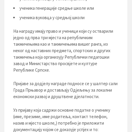
ученика генерације средње школе или
ученика вуковца у средњој школи
На награду имају право и ученици који су остварили
једно од прва три мјеста на републичким
такмичењима као и такмичењима вишег ранга, из
неког од наставних предмета, спортских и других
такмичења која организују Републички педагошки
завод и Министарство просвјете и културе
Републике Српске.
Пријаве за додјелу награде подносе се у шалтер сали
Града Прњавор и достављају Одјељењу за локални
економски развој и друштвене дјелатности.
Уз пријаву која садржи основне податке о ученику
(име, презиме, име родитеља, контакт телефон,
назив и мјесто школе,) потребно је приложити
документацију којом се доказује успјех и то: