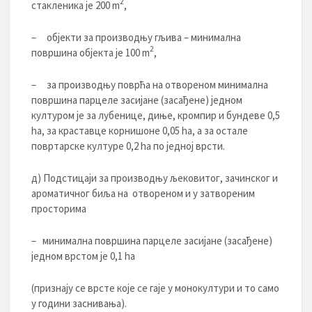
2
стакленика је 200 m
,
– објекти за производњу гљива – минимална
2
површина објекта је 100 m
,
– за производњу поврћа на отвореном минимална
површина парцеле засијане (засађене) једном
културом је за лубенице, диње, кромпир и бундеве 0,5
hа, за краставце корнишоне 0,05 hа, а за остале
повртарске културе 0,2 hа по једној врсти.
д) Подстицаји за производњу љековитог, зачинског и
ароматичног биља на отвореном и у затвореним
просторима
– минимална површина парцеле засијане (засађене)
једном врстом је 0,1 hа
(признају се врсте које се гаје у монокултури и то само
у години заснивања).