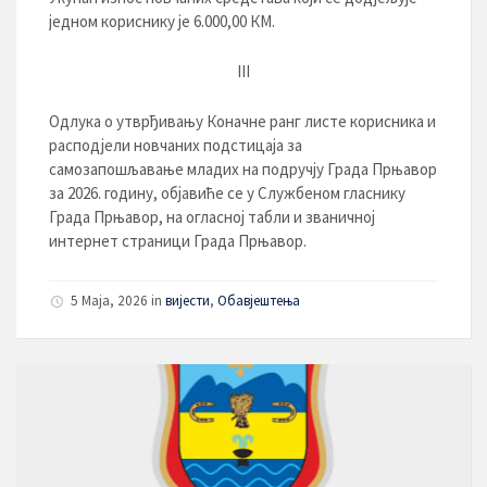
једном кориснику је 6.000,00 КМ.
III
Одлука о утврђивању Коначне ранг листе корисника и
расподјели новчаних подстицаја за
самозапошљавање младих на подручју Града Прњавор
за 2026. годину, објавиће се у Службеном гласнику
Града Прњавор, на огласној табли и званичној
интернет страници Града Прњавор.
5 Maja, 2026
in
вијести
,
Обавјештења