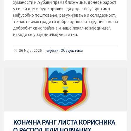
хуманости и љубави према ближњима, донесе радост
у сваки дом и буде прилика да додатно учврстимо
међусобно поштовање, разумијевање и солидарност,
те наставимо градити добре односе и заједништво на
добробит свих грађана и наше локалне заједнице“,
наводи се у заједничкој честитки.
26 Maja, 2026
in
вијести
,
Обавјештења
КОНАЧНА РАНГ ЛИСТА КОРИСНИКА
О РАСПОДЈЕЛИ НОВЧАНИХ