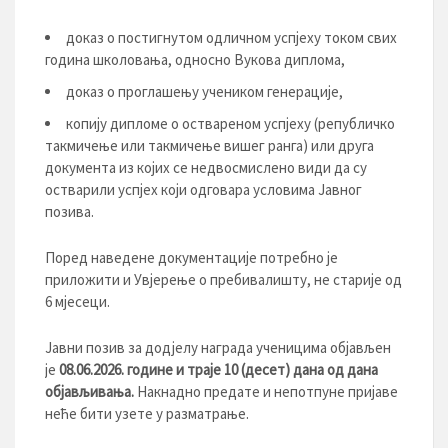
доказ о постигнутом одличном успјеху током свих
година школовања, односно Вукова диплома,
доказ о проглашењу учеником генерације,
копију дипломе о оствареном успјеху (републичко
такмичење или такмичење вишег ранга) или друга
документа из којих се недвосмислено види да су
остварили успјех који одговара условима Јавног
позива.
Поред наведене документације потребно је
приложити и Увјерење о пребивалишту, не старије од
6 мјесеци.
Јавни позив за додјелу награда ученицима објављен
је
08
.0
6
.20
2
6
. године и траје
10 (десет)
дана од дана
објављивања.
Накнадно предате и непотпуне пријаве
неће бити узете у разматрање.