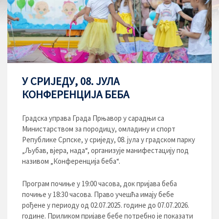
У СРИЈЕДУ, 08. ЈУЛА
КОНФЕРЕНЦИЈА БЕБА
Градска управа Града Прњавор у сарадњи са
Министарством за породицу, омладину и спорт
Републике Српске, у сриједу, 08. јула у градском парку
„Љубав, вјера, нада“, организује манифестацију под
називом „Конференција беба“.
Програм почиње у 19:00 часова, док пријава беба
почиње у 18:30 часова. Право учешћа имају бебе
рођене у периоду од 02.07.2025. године до 07.07.2026.
године. Приликом пријаве бебе потребно је показати