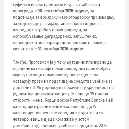
суфинансирање премије осигурања воћњака и
винограда је
30. септембар 20
2
6
. године
, за
подстицаје за воћарску и виноградарску производњу,
за подстицаје развоја органске производње, за
ванредне потребе у пољопривреди, за
оспособљавање деградираних, запуштених,
неплодних и пољопривредних земљишта лошијег
квалитета је
31.
октобар 20
2
6
. године.
Такође, Програмом је у текућој години планирано да
поједине категорије пољопривредних произвођача
који су носиоци пољопривредног газдинства
остварују право на подстицајна средства увећана за
додатних 10 % у односу на обрачунату вриједност по
једном појединачном захтјеву (млади до 35 година
старости, жене, борци војске Републике Српске I и II
категорије и ратни војни инвалиди од I до IV
категорије, вишечлане породице-родитељи са
четверо и више дјеце који живе у истом
домаћинству), односно увећана за додатних 20 %