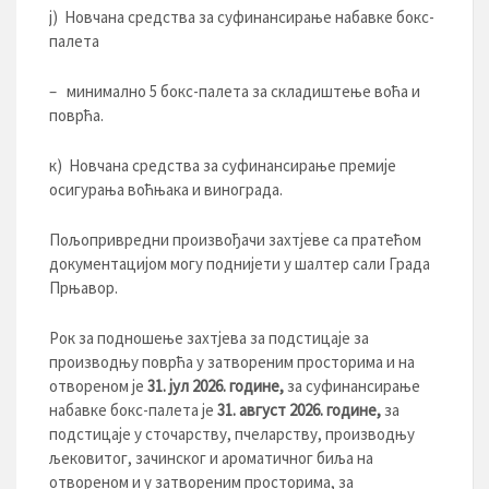
ј) Новчана средства за суфинансирање набавке бокс-
палета
– минимално 5 бокс-палета за складиштење воћа и
поврћа.
к) Новчана средства за суфинансирање премије
осигурања воћњака и винограда.
Пољопривредни произвођачи захтјеве са пратећом
документацијом могу поднијети у шалтер сали Града
Прњавор.
Рок за подношење захтјева за подстицаје за
производњу поврћа у затвореним просторима и на
отвореном је
31. јул 20
2
6
. године,
за суфинансирање
набавке бокс-палета је
31. август 2026. године,
за
подстицаје у сточарству, пчеларству, производњу
љековитог, зачинског и ароматичног биља на
отвореном и у затвореним просторима, за