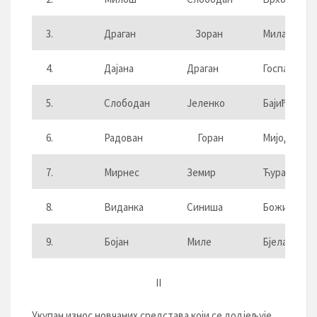
3.
Драган
Зоран
Миладинов
4.
Дајана
Драган
Госпанић
5.
Слободан
Јеленко
Бајић
6.
Радован
Горан
Мијоданић
7.
Мирнес
Земир
Ћуран
8.
Виданка
Синиша
Божић
9.
Бојан
Миле
Бјелановић
II
Укупан износ новчаних средстава који се додјељује