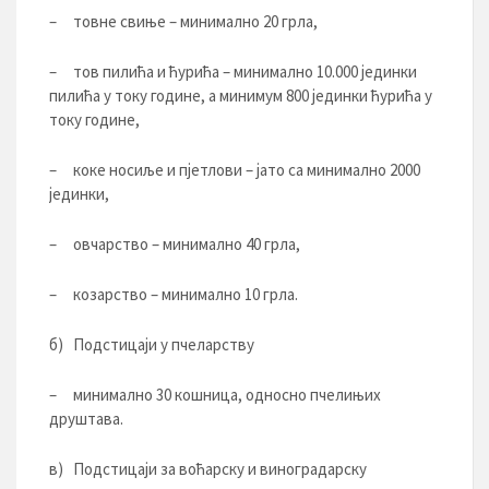
– товне свиње – минимално 20 грла,
– тов пилића и ћурића – минимално 10.000 јединки
пилића у току године, а минимум 800 јединки ћурића у
току године,
– коке носиље и пјетлови – јато са минимално 2000
јединки,
– овчарство – минимално 40 грла,
– козарство – минимално 10 грла.
б) Подстицаји у пчеларству
– минимално 30 кошница, односно пчелињих
друштава.
в) Подстицаји за воћарску и виноградарску