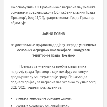
На основу члана 8. Правилника о награђивању ученика
основних и средњих школа („Службени гласник Града
Прњавор“, број 11/24), градоначелник Града Прњавор
објављује
ЈАВНИ ПОЗИВ
за достављање
пријава
за додјелу награде
ученицима
основних и средњих школа који се школују ван
територије града Прњавор
Позивају се ученици са пребивалиштем на
подручју града Прњавор а који похађају основну и
средњу школу ван територије града Прњавор да
поднесу пријаву за награђивање уколико су у школској
2025/2026. години проглашени за:
ученика генерације основне школе,
ученика вуковца у основној школи,