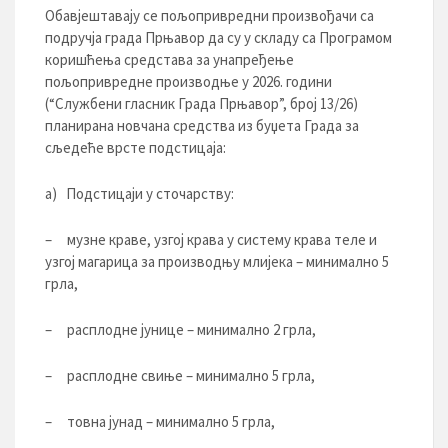
Обавјештавају се пољопривредни произвођачи са
подручја града Прњавор да су у складу са Програмом
коришћења средстава за унапређење
пољопривредне производње у 2026. години
(“Службени гласник Града Прњавор”, број 13/26)
планирана новчана средства из буџета Града за
сљедеће врсте подстицаја:
а) Подстицаји у сточарству:
– музне краве, узгој крава у систему крава теле и
узгој магарица за производњу млијека – минимално 5
грла,
– расплодне јунице – минимално 2 грла,
– расплодне свиње – минимално 5 грла,
– товна јунад – минимално 5 грла,