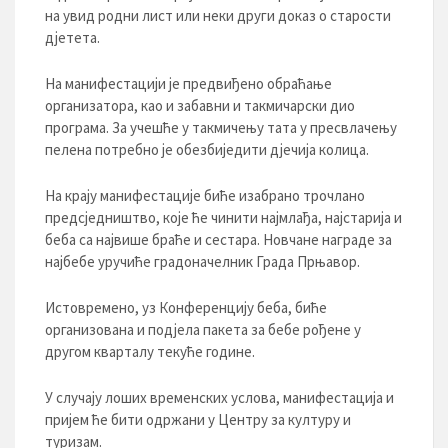
на увид родни лист или неки други доказ о старости
дјетета.
На манифестацији је предвиђено обраћање
организатора, као и забавни и такмичарски дио
програма. За учешће у такмичењу тата у пресвлачењу
пелена потребно је обезбиједити дјечија колица.
На крају манифестације биће изабрано трочлано
предсједништво, које ће чинити најмлађа, најстарија и
беба са највише браће и сестара. Новчане награде за
најбебе уручиће градоначелник Града Прњавор.
Истовремено, уз Конференцију беба, биће
организована и подјела пакета за бебе рођене у
другом кварталу текуће године.
У случају лоших временских услова, манифестација и
пријем ће бити одржани у Центру за културу и
туризам.