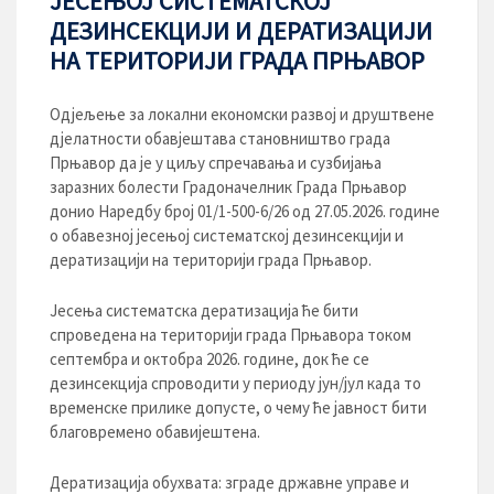
ЈЕСЕЊОЈ СИСТЕМАТСКОЈ
ДЕЗИНСЕКЦИЈИ И ДЕРАТИЗАЦИЈИ
НА ТЕРИТОРИЈИ ГРАДА ПРЊАВОР
Одјељење за локални економски развој и друштвене
дјелатности обавјештава становништво града
Прњавор да је у циљу спречавања и сузбијања
заразних болести Градоначелник Града Прњавор
донио Наредбу број 01/1-500-6/26 од 27.05.2026. године
о обавезној јесењој систематској дезинсекцији и
дератизацији на територији града Прњавор.
Јесења систематска дератизација ће бити
спроведена на територији града Прњавора током
септембра и октобра 2026. године, док ће се
дезинсекција спроводити у периоду јун/јул када то
временске прилике допусте, о чему ће јавност бити
благовремено обавијештена.
Дератизација обухвата: зграде државне управе и