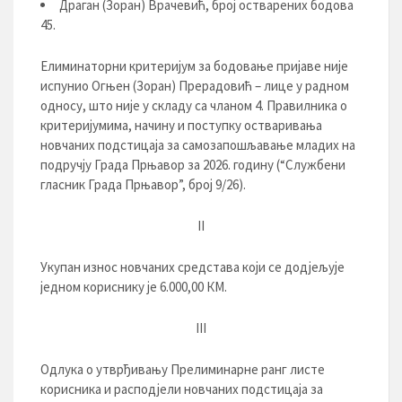
Драган (Зоран) Врачевић, број остварених бодова
45.
Елиминаторни критеријум за бодовање пријаве није
испунио Огњен (Зоран) Прерадовић – лице у радном
односу, што није у складу са чланом 4. Правилника о
критеријумима, начину и поступку остваривања
новчаних подстицаја за самозапошљавање младих на
подручју Града Прњавор за 2026. годину (“Службени
гласник Града Прњавор”, број 9/26).
II
Укупан износ новчаних средстава који се додјељује
једном кориснику је 6.000,00 КМ.
III
Одлука о утврђивању Прелиминарне ранг листе
корисника и расподјели новчаних подстицаја за