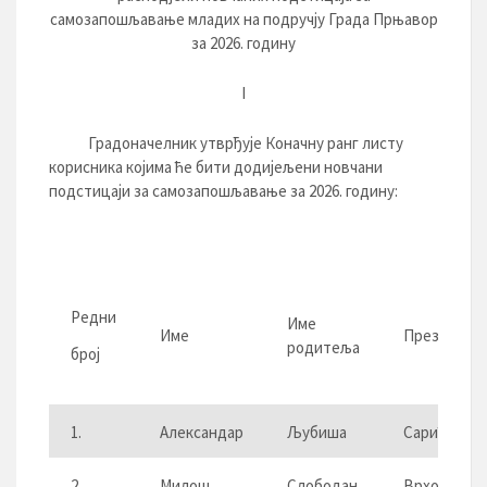
самозапошљавање младих на подручју Града Прњавор
за 2026. годину
I
Градоначелник утврђује Коначну ранг листу
корисника којима ће бити додијељени новчани
подстицаји за самозапошљавање за 2026. годину:
Редни
Име
Име
Презиме
родитеља
број
1.
Александар
Љубиша
Сарић
2.
Милош
Слободан
Врховац