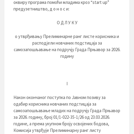
оквиру програма помоћи младима кроз “stаrt up”
предузетништво, д о н о с и:
О Д Л У К У
о утврђивању Прелиминарне ранг листе корисника и
расподјели новчаних подстицаја за
самозапошљавање на подручју Града Прњавор за 2026.
годину
I
Након окончаног поступка по Јавном позиву за
одабир корисника новчаних подстицаја за
самозапошљавање младих на подручју Града Прњавор
за 2026. годину, број 01/1-022-35-1/26 од 23.03.2026.
године, а према укупном броју освојених бодова,
Комисија утврђује Прелиминарну ранг листу