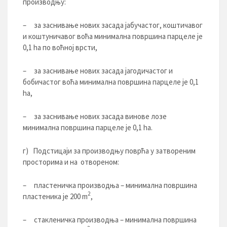
производњу:
– за заснивање нових засада јабучастог, коштичавог
и коштуничавог воћа минимална површина парцеле је
0,1 hа по воћној врсти,
– за заснивање нових засада јагодичастог и
бобичастог воћа минимална површина парцеле је 0,1
hа,
– за заснивање нових засада винове лозе
минимална површина парцеле је 0,1 hа.
г) Подстицаји за производњу поврћа у затвореним
просторима и на отвореном:
– пластеничка производња – минимална површина
2
пластеника је 200 m
,
– стакленичка производња – минимална површина