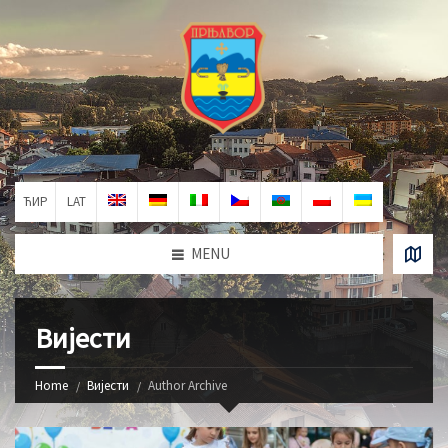
ЋИР
LAT
MENU
Вијести
Home
Вијести
Author Archive