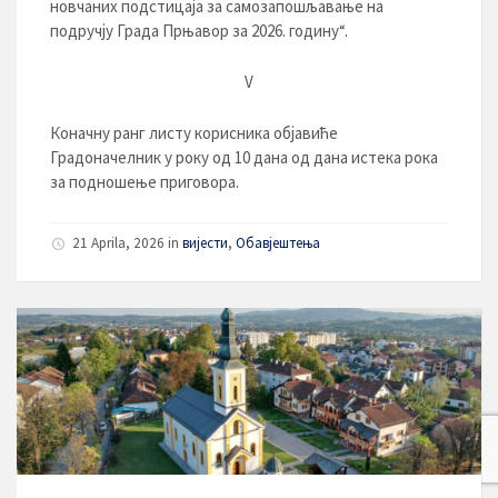
новчаних подстицаја за самозапошљавање на
подручју Града Прњавор за 2026. годину“.
V
Коначну ранг листу корисника објавиће
Градоначелник у року од 10 дана од дана истека рока
за подношење приговора.
21 Aprila, 2026
in
вијести
,
Обавјештења