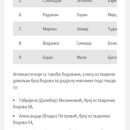
5.
Слободан
Јеленко
Бајић
6.
Радован
Горан
Мијоданић
7.
Мирнес
Земир
Ћуран
8.
Виданка
Синиша
Божић
9.
Бојан
Миле
Бјелановић
Апликанти који су такође бодовани, а нису остварили
довољан број бодова за додјелу новчаних подстицаја
су:
Габријела (Далибор) Миланковић, број остварених
бодова 58,
Александар (Владо) Петровић, број остварених
бодова 54,