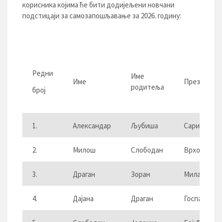
корисника којима ће бити додијељени новчани
подстицаји за самозапошљавање за 2026. годину:
Редни
Име
Име
Презиме
родитеља
број
1.
Александар
Љубиша
Сарић
2.
Милош
Слободан
Врховац
3.
Драган
Зоран
Миладинов
4.
Дајана
Драган
Госпанић