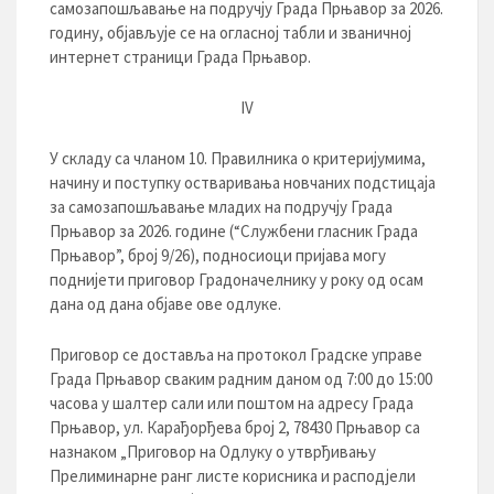
самозапошљавање на подручју Града Прњавор за 2026.
годину, објављује се на огласној табли и званичној
интернет страници Града Прњавор.
IV
У складу са чланом 10. Правилника о критеријумима,
начину и поступку остваривања новчаних подстицаја
за самозапошљавање младих на подручју Града
Прњавор за 2026. године (“Службени гласник Града
Прњавор”, број 9/26), подносиоци пријава могу
поднијети приговор Градоначелнику у року од осам
дана од дана објаве ове одлуке.
Приговор се доставља на протокол Градске управе
Града Прњавор сваким радним даном од 7:00 до 15:00
часова у шалтер сали или поштом на адресу Града
Прњавор, ул. Карађорђева број 2, 78430 Прњавор са
назнаком „Приговор на Одлуку о утврђивању
Прелиминарне ранг листе корисника и расподјели