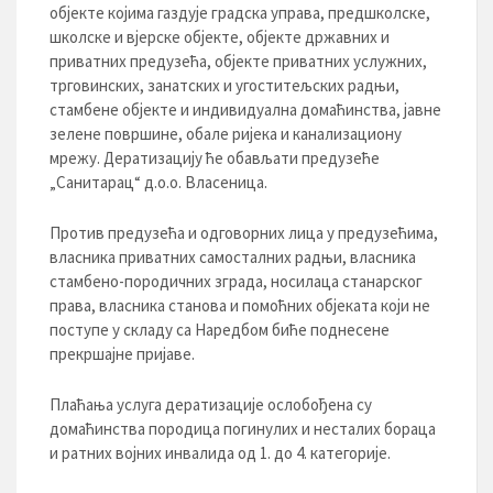
објекте којима газдује градска управа, предшколске,
школске и вјерске објекте, објекте државних и
приватних предузећа, објекте приватних услужних,
трговинских, занатских и угоститељских радњи,
стамбене објекте и индивидуална домаћинства, јавне
зелене површине, обале ријека и канализациону
мрежу. Дератизацију ће обављати предузеће
„Санитарац“ д.о.о. Власеница.
Против предузећа и одговорних лица у предузећима,
власника приватних самосталних радњи, власника
стамбено-породичних зграда, носилаца станарског
права, власника станова и помоћних објеката који не
поступе у складу са Наредбом биће поднесене
прекршајне пријаве.
Плаћања услуга дератизације ослобођена су
домаћинства породица погинулих и несталих бораца
и ратних војних инвалида од 1. до 4. категорије.