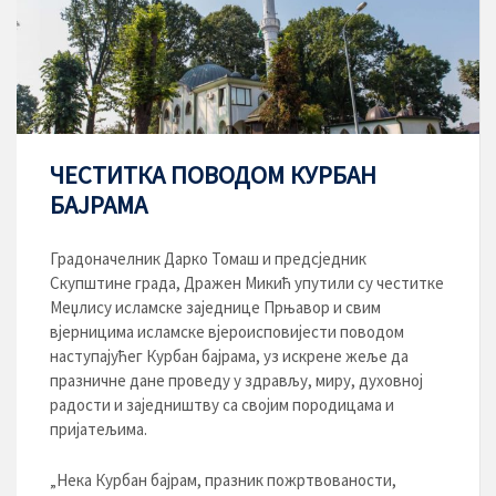
ЧЕСТИТКА ПОВОДОМ КУРБАН
БАЈРАМА
Градоначелник Дарко Томаш и предсједник
Скупштине града, Дражен Микић упутили су честитке
Меџлису исламске заједнице Прњавор и свим
вјерницима исламске вјероисповијести поводом
наступајућег Курбан бајрама, уз искрене жеље да
празничне дане проведу у здрављу, миру, духовној
радости и заједништву са својим породицама и
пријатељима.
„Нека Курбан бајрам, празник пожртвованости,