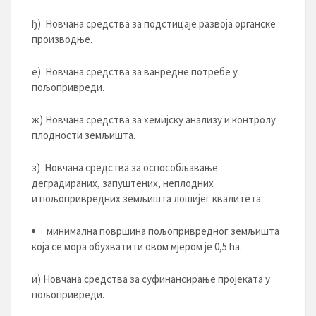
ђ) Новчана средства за подстицаје развоја органске
производње.
е) Новчана средства за ванредне потребе у
пољопривреди.
ж) Новчана средства за хемијску анализу и контролу
плодности земљишта.
з) Новчана средства за оспособљавање
деградираних, запуштених, неплодних
и пољопривредних земљишта лошијег квалитета
минимална површина пољопривредног земљишта
која се мора обухватити овом мјером је 0,5 hа.
и) Новчана средства за суфинансирање пројеката у
пољопривреди.