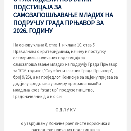
ПОДСТИЦАЈА ЗА
САМОЗАПОШЉАВАЊЕ МЛАДИХ НА
ПОДРУЧЈУ ГРАДА ПРЊАВОР ЗА
2026. ГОДИНУ
На основу члана 8. став 1. и члана 10. став 5.
Правилника о критеријумима, начину и поступку
остваривања новчаних подстицаја за
самозапошљавање младих на подручју Града Прњавор
за 2026. године (“Службени гласник Града Прњавор”,
број 9/26), а на приједлог Комисије за оцјену пријава за
додјелу средстава у оквиру програма помоћи
младима кроз “stаrt up” предузетништво,
Градоначелник д о н о с и:
О Д Л У К У
о утврђивању Коначне ранг листе корисника и
расподјели новчаних подстицаја за