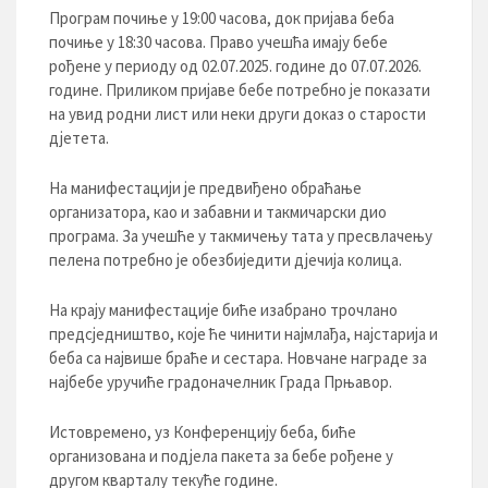
Програм почиње у 19:00 часова, док пријава беба
почиње у 18:30 часова. Право учешћа имају бебе
рођене у периоду од 02.07.2025. године до 07.07.2026.
године. Приликом пријаве бебе потребно је показати
на увид родни лист или неки други доказ о старости
дјетета.
На манифестацији је предвиђено обраћање
организатора, као и забавни и такмичарски дио
програма. За учешће у такмичењу тата у пресвлачењу
пелена потребно је обезбиједити дјечија колица.
На крају манифестације биће изабрано трочлано
предсједништво, које ће чинити најмлађа, најстарија и
беба са највише браће и сестара. Новчане награде за
најбебе уручиће градоначелник Града Прњавор.
Истовремено, уз Конференцију беба, биће
организована и подјела пакета за бебе рођене у
другом кварталу текуће године.