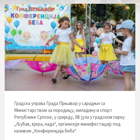
Градска управа Града Прњавор у сарадњи са
Министарством за породицу, омладину и спорт
Републике Српске, у сриједу, 08. јула у градском парку
„Љубав, вјера, нада“, организује манифестацију под
називом „Конференција беба“.