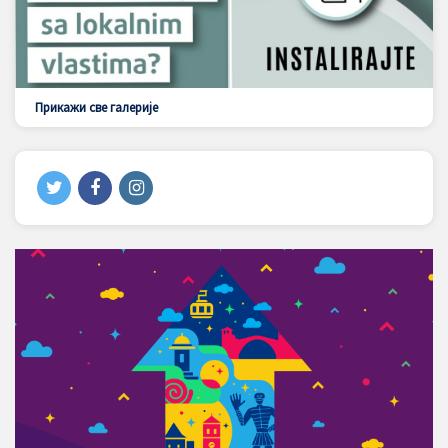
Прикажи све галерије