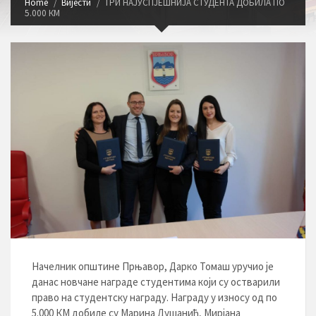
Home
Вијести
ТРИ НАЈУСПЈЕШНИЈА СТУДЕНТА ДОБИЛА ПО
5.000 КМ
Начелник општине Прњавор, Дарко Томаш уручио је
данас новчане награде студентима који су остварили
право на студентску награду. Награду у износу од по
5.000 КМ добилe су Марина Душанић, Мирјана