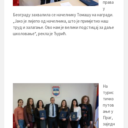
права
у
Београду захвалила се начелнику Томашу на награди.
„Јако је лијепо од начелника, што је примјетио наш
труд и залагање. Ово нам је велики подстицај за даљe
школовање“, рекла је Ђурић.
На
турис
тичко
путов
ање у
Праг,
заједн