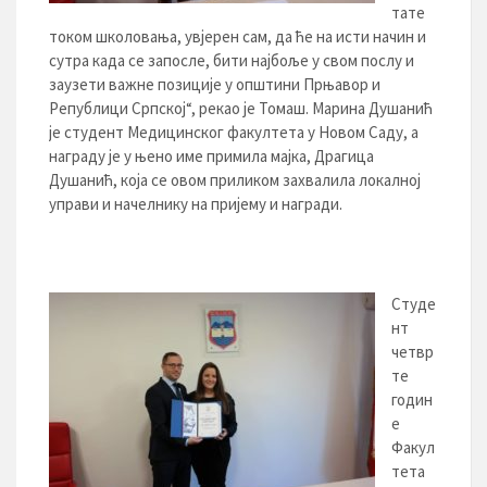
тате
током школовања, увјерен сам, да ће на исти начин и
сутра када се запосле, бити најбоље у свом послу и
заузети важне позиције у општини Прњавор и
Републици Српској“, рекао је Томаш. Марина Душанић
је студент Медицинског факултета у Новом Саду, а
награду је у њено име примила мајка, Драгица
Душанић, која се овом приликом захвалила локалној
управи и начелнику на пријему и награди.
Студе
нт
четвр
те
годин
е
Факул
тета