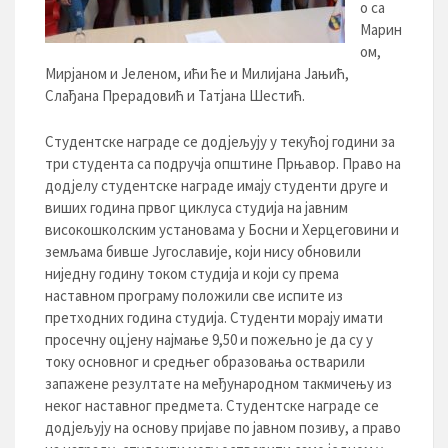
о са
Марин
ом,
Мирјаном и Јеленом, ићи ће и Милијана Јањић,
Слађана Прерадовић и Татјана Шестић.
Студентске награде се додјељују у текућој години за
три студента са подручја општине Прњавор. Право на
додјелу студентске награде имају студенти друге и
виших година првог циклуса студија на јавним
високошколским установама у Босни и Херцеговини и
земљама бивше Југославије, који нису обновили
ниједну годину током студија и који су према
наставном програму положили све испите из
претходних година студија. Студенти морају имати
просечну оцјену најмање 9,50 и пожељно је да су у
току основног и средњег образовања остварили
запажене резултате на међународном такмичењу из
неког наставног предмета. Студентске награде се
додјељују на основу пријаве по јавном позиву, а право