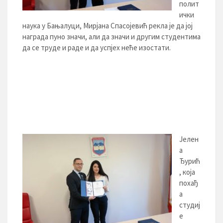
полит
ички
наука у Бањалуци, Мирјана Спасојевић рекла је да јој
награда пуно значи, али да значи и другим студентима
да се труде и раде и да успјех неће изостати.
Јелен
а
Ђурић
, која
похађ
а
студиј
е