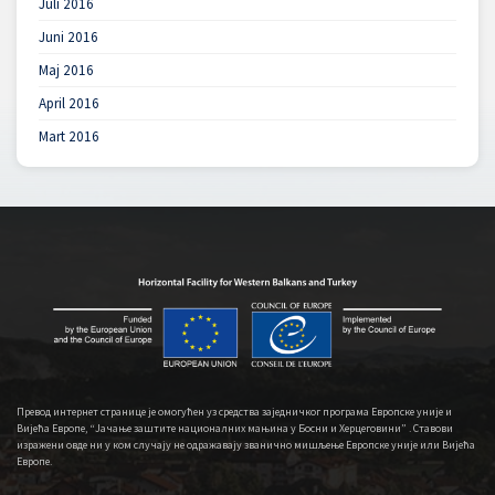
Juli 2016
Juni 2016
Maj 2016
April 2016
Mart 2016
Превод интернет странице је омогућен уз средства заједничког програма Европске уније и
Вијећа Европе, “Јачање заштите националних мањина у Босни и Херцеговини” . Ставови
изражени овде ни у ком случају не одражавају званично мишљење Европске уније или Вијећа
Европе.