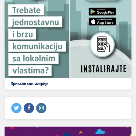
Прикажи све галерије