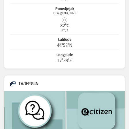
Ponedjeljak
10 Augusta, 2026
32°C
3m/s
Latitude
44°52'N
Longitude
17°39'E
ГАЛЕРИЈА