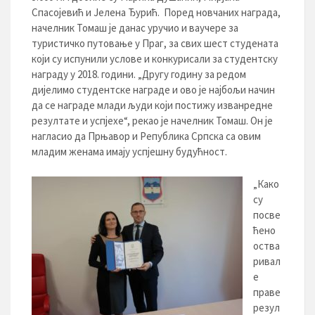
Спасојевић и Јелена Ђурић. Поред новчаних награда,
начелник Томаш је данас уручио и ваучере за
туристичко путовање у Праг, за свих шест студената
који су испунили услове и конкурисали за студентску
награду у 2018. години. „Другу годину за редом
дијелимо студентске награде и ово је најбољи начин
да се награде млади људи који постижу изванредне
резултате и успјехе“, рекао је начелник Томаш. Он је
нагласио да Прњавор и Република Српска са овим
младим женама имају успјешну будућност.
„Како
су
посве
ћено
оства
ривал
е
праве
резул