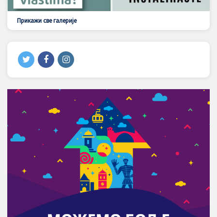
Прикажи све галерије