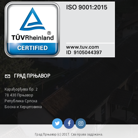
ГРАД ПРЊАВОР
Карађорђева бр. 2
78 430 Прњавор
Република Српска
Босна и Херцеговина
Град Прњавор (c) 2017. Сва права задржана.