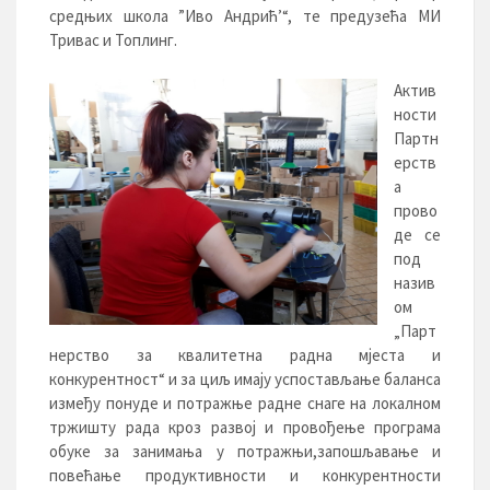
средњих школа ”Иво Андрић’“, те предузећа МИ
Тривас и Топлинг.
Актив
ности
Партн
ерств
а
прово
де се
под
назив
ом
„Парт
нерство за квалитетна радна мјеста и
конкурентност“ и за циљ имају успостављање баланса
између понуде и потражње радне снаге на локалном
тржишту рада кроз развој и провођење програма
обуке за занимања у потражњи,запошљавање и
повећање продуктивности и конкурентности