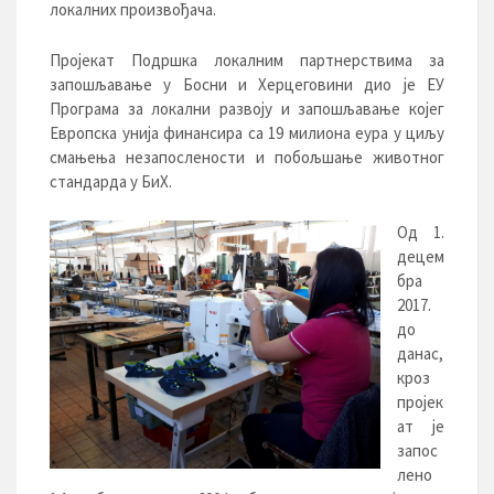
локалних произвођача.
Пројекат Подршка локалним партнерствима за
запошљавање у Босни и Херцеговини дио је ЕУ
Програма за локални развоју и запошљавање којег
Европска унија финансира са 19 милиона еура у циљу
смањења незапослености и побољшање животног
стандарда у БиХ.
Од 1.
децем
бра
2017.
до
данас,
кроз
пројек
ат је
запос
лено