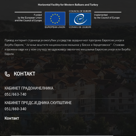
Превод интернет странице је омогућен уз средства заједничког програма Европске уније и
Вијећа Европе, “Јачање заштите националних мањина у Босни и Херцеговини” . Ставови
изражени овде ни у ком случају не одражавају званично мишљење Европске уније или Вијећа
Европе.
КОНТАКТ
КАБИНЕТ ГРАДОНАЧЕЛНИКА
051/663-740
КАБИНЕТ ПРЕДСЈЕДНИКА СКУПШТИНЕ
051/660-340
Контакт