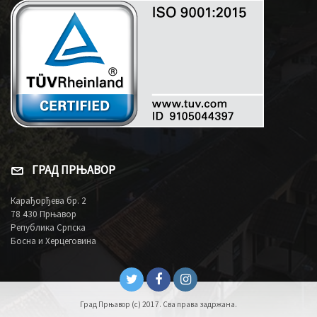
ГРАД ПРЊАВОР
Карађорђева бр. 2
78 430 Прњавор
Република Српска
Босна и Херцеговина
Град Прњавор (c) 2017. Сва права задржана.