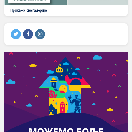
Прикажи све галерије