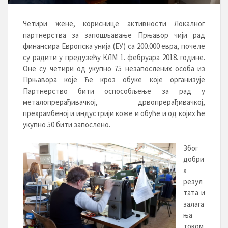
Четири жене, кориснице активности Локалног
партнерства за запошљавање Прњавор чији рад
финансира Европска унија (ЕУ) са 200.000 евра, почеле
су радити у предузећу КЛМ 1. фебруара 2018. године.
Оне су четири од укупно 75 незапослених особа из
Прњавора које ће кроз обуке које организује
Партнерство бити оспособљење за рад у
металопрерађивачкој, дрвопрерађивачкој,
прехрамбеној и индустрији коже и обуће и од којих ће
укупно 50 бити запослено.
Због
добри
х
резул
тата и
залага
ња
током