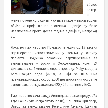
обуке,
четир
и
жене почеле су радити као шивачице у производњи
обуће и прије њеног окончања – двије су биле
незапослене преко десет година а двије су млађе од
30.
Локално партнерство Прњавор је једно од 15 таквих
партнерства успостављених у земљи у оквиру
пројекта Подршка локалним партнерствима за
запошљавање у Босни и Херцеговини, којег ЕУ
финансира са 4 милиона евра а проводи Међународна
организација рада (ИЛО), а који за циљ има
преквалификацију скоро 2.000 незапослених особа те
запошљавање најмање њих 620 у 22 општине у БиХ.
Партнерство сачињавају Агенција за развој предузећа
ЕДА Бања Лука (вођа активности), Општина Прњавор,
Завод за запошљавање Републике Српске, Центар