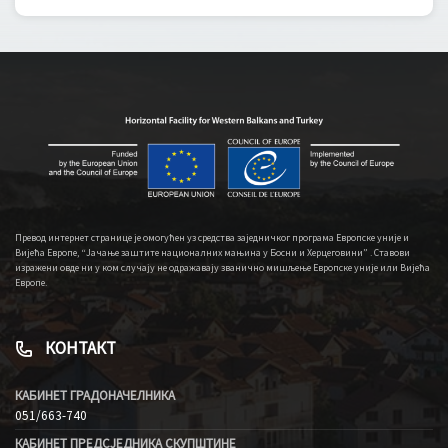
Превод интернет странице је омогућен уз средства заједничког програма Европске уније и
Вијећа Европе, “Јачање заштите националних мањина у Босни и Херцеговини” . Ставови
изражени овде ни у ком случају не одражавају званично мишљење Европске уније или Вијећа
Европе.
КОНТАКТ
КАБИНЕТ ГРАДОНАЧЕЛНИКА
051/663-740
КАБИНЕТ ПРЕДСЈЕДНИКА СКУПШТИНЕ