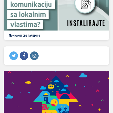
Прикажи све галерије