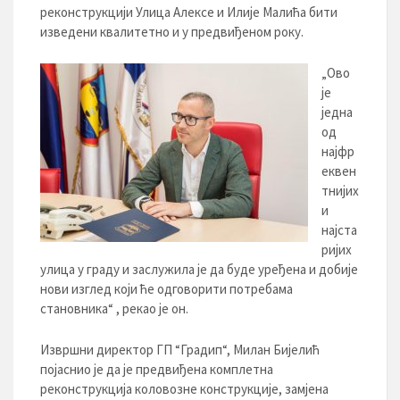
реконструкцији Улицa Алексе и Илије Малића бити
изведени квалитетно и у предвиђеном року.
„Ово
је
једна
од
најфр
еквен
тнијих
и
најста
ријих
улица у граду и заслужила је да буде уређена и добије
нови изглед који ће одговорити потребама
становника“ , рекао је он.
Извршни директор ГП “Градип“, Милан Бијелић
појаснио је да је предвиђена комплетна
реконструкција коловозне конструкције, замјена