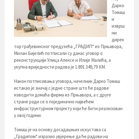
Дарко
Томаш
и
изврш
ни
дирек
тор грађевинског предузећа „ГРАДИП“ из Прњавора,
Милан Бијелић потписали су данас уговор о
реконструкцији Улицa Алексе и Илије Малића, а
укупна вриједности радова је 1.891.349,79 КМ.
Након потписивања уговора, начелник Дарко Томаш
истакао је значај с једне стране што ће радове
изводити домаћа фирма из Прњавора, а с друге
стране ради се о појединачно највећем
инфраструктурном пројекту који ће бити реализован
у овој години.
Томаш је на основу досадашњих искустава са
„Градипом“ изразио увјерење да ће радови на