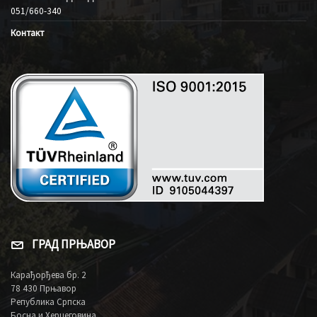
051/660-340
Контакт
ГРАД ПРЊАВОР
Карађорђева бр. 2
78 430 Прњавор
Република Српска
Босна и Херцеговина