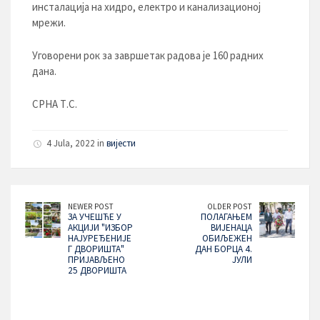
инсталација на хидро, електро и канализационој
мрежи.
Уговорени рок за завршетак радова је 160 радних
дана.
СРНА Т.С.
4 Jula, 2022 in
вијести
NEWER POST
OLDER POST
ЗА УЧЕШЋЕ У
ПОЛАГАЊЕМ
АКЦИЈИ "ИЗБОР
ВИЈЕНАЦА
НАЈУРЕЂЕНИЈЕ
ОБИЉЕЖЕН
Г ДВОРИШТА"
ДАН БОРЦА 4.
ПРИЈАВЉЕНО
ЈУЛИ
25 ДВОРИШТА