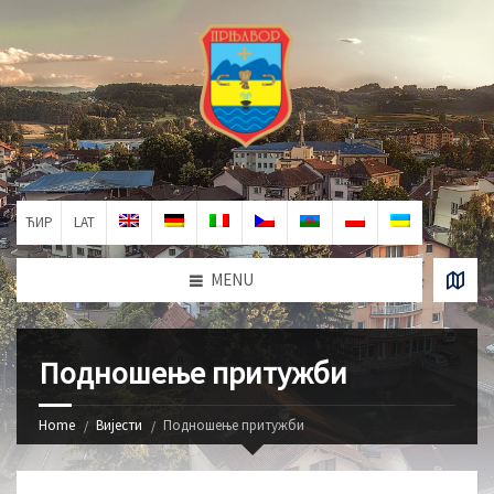
ЋИР
LAT
MENU
Подношење притужби
Home
Вијести
Подношење притужби