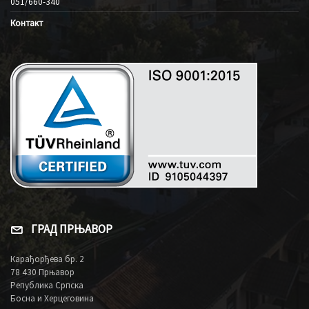
051/660-340
Контакт
ГРАД ПРЊАВОР
Карађорђева бр. 2
78 430 Прњавор
Република Српска
Босна и Херцеговина