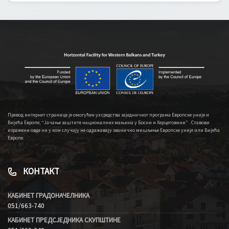
Превод интернет странице је омогућен уз средства заједничког програма Европске уније и
Вијећа Европе, “Јачање заштите националних мањина у Босни и Херцеговини” . Ставови
изражени овде ни у ком случају не одражавају званично мишљење Европске уније или Вијећа
Европе.
КОНТАКТ
КАБИНЕТ ГРАДОНАЧЕЛНИКА
051/663-740
КАБИНЕТ ПРЕДСЈЕДНИКА СКУПШТИНЕ