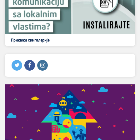
Прикажи све галерије