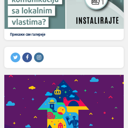
Прикажи све галерије