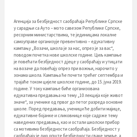
Агенција за безбједност саобраћаја Републике Српске
у сарадњи са Ауто – мото савезом Републике Српске,
ресорним министарствима, те јединицама локалне
самоуправе организује превентивно – едукативну
кампању „Возачи, школа је за нас, опрез је за вас“,
поводом почетка нове школске године. Циљ кампање
је повећати безбједност дјеце у саобраћају и утицати
на возаче да повећају опрез при вожњи, нарочито у
зонама школа. Кампања ће почети трећег септембра и
трајаће током цијеле школске године, до 15. јуна 2019.
године. У току кампање биће организованa
едукативна предавања на тему „10 лекција које живот
значе“, за ученике од првог до петог разреда основне
школе. Поред предавања, ученици ће добити мајице,
едукативне бојанке и сликовнице које садрже тему
наведених предавања, као и остали школски прибор
са мотивима безбједности саобраћаја. Безбједност у
саобраћају је дио опште безбједности сваке земље, а