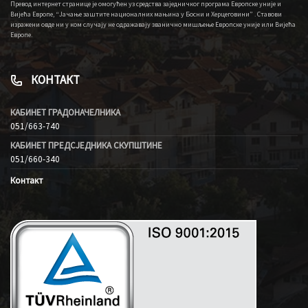
Превод интернет странице је омогућен уз средства заједничког програма Европске уније и
Вијећа Европе, “Јачање заштите националних мањина у Босни и Херцеговини” . Ставови
изражени овде ни у ком случају не одражавају званично мишљење Европске уније или Вијећа
Европе.
КОНТАКТ
КАБИНЕТ ГРАДОНАЧЕЛНИКА
051/663-740
КАБИНЕТ ПРЕДСЈЕДНИКА СКУПШТИНЕ
051/660-340
Контакт