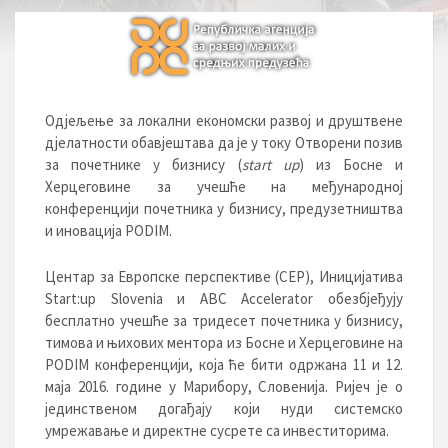
Одјељење за локални економски развој и друштвене
дјелатности обавјештава да je у току Отворени позив
за почетнике у бизнису (
start up
) из Босне и
Херцеговине за учешће на међународној
конференцији почетника у бизнису, предузетништва
и иновација PODIM.
Центар за Европске перспективе (CEP), Иницијатива
Start:up Slovenia и ABC Accelerator обезбјеђују
бесплатно учешће за тридесет почетника у бизнису,
тимова и њихових ментора из Босне и Херцеговине на
PODIM конференцији, која ће бити одржана 11 и 12.
маја 2016. године у Марибору, Словенија. Ријеч је о
јединственом догађају који нуди системско
умрежавање и директне сусрете са инвеститорима.