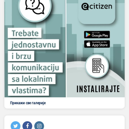
Прикажи све галерије