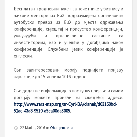
Бесплатан тродневни пакет за почетнике у бизнису и
њихове менторе из БиХ подразумијева организован
аутобуски превоз из БиХ до мјеста одржавања
конференције, смјештај и присуство конференцији,
укључујући и организоване састанке са
инвеститорима, као и учешће у догађајима након
конференције. Службени језик конференције је
енглески.
Сви заинтересовани морају поднијети пријаву
најкасније до 15. априла 2016. године.
Све додатне информације о поступку пријаве и самом
догађају можете пронаћи на сљедећој адреси:
http://www.rars-msp.org/sr-Cyrl-BA/clanak/d03160bd-
52ac-43a8-9510-a5ca00da5005
.
22 Marta, 2016 in
Обавјештења