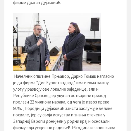
фирме Драган Дујаковић.
Начелник општине Прњавор, Дарко Томаш нагласио
је да фирма “Дис Еуростандард” има веома важну
улогу у развоју ове локалне заједнице, али и
Републике Српске, јер укупан остварени приход
прелази 22 милиона марака, од чега је извоз преко
80%. „Породица Дујаковић заиста заслужује велике
похвале, јер су своја искуства и знања стечена у
Западној Европи донијели у родни крај и основали
фирму која успјешно ради већ 16 година и запошљава