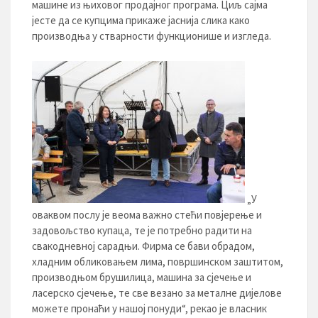
машине из њиховог продајног програма. Циљ сајма
јесте да се купцима прикаже јаснија слика како
производња у стварности функционише и изгледа.
„У
оваквом послу је веома важно стећи повјерење и
задовољство купаца, те је потребно радити на
свакодневној сарадњи. Фирма се бави обрадом,
хладним обликовањем лима, површинском заштитом,
производњом брушилица, машина за сјечење и
ласерско сјечење, те све везано за металне дијелове
можете пронаћи у нашој понуди“, рекао је власник