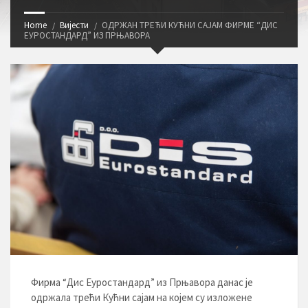
Home
Вијести
ОДРЖАН ТРЕЋИ КУЋНИ САЈАМ ФИРМЕ “ДИС
ЕУРОСТАНДАРД” ИЗ ПРЊАВОРА
Фирма “Дис Еуростандард” из Прњавора данас је
одржала трећи Кућни сајам на којем су изложене