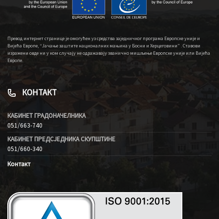
Превод интернет странице је омогућен уз средства заједничког програма Европске уније и
Вијећа Европе, “Јачање заштите националних мањина у Босни и Херцеговини” . Ставови
изражени овде ни у ком случају не одражавају званично мишљење Европске уније или Вијећа
Европе.
КОНТАКТ
КАБИНЕТ ГРАДОНАЧЕЛНИКА
051/663-740
КАБИНЕТ ПРЕДСЈЕДНИКА СКУПШТИНЕ
051/660-340
Контакт