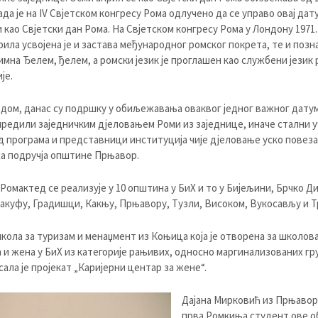
ада је на IV Свјетском конгресу Рома одлучено да се управо овај дат
као Свјетски дан Рома. На Свјетском конгресу Рома у Лондону 1971.
рила усвојена је и застава међународног ромског покрета, те и позн
имна Ђелем, ђелем, а ромски језик је проглашен као службени језик
је.
дом, данас су подршку у обиљежавања оваквог једног важног датум
редили заједничким дјеловањем Роми из заједнице, иначе стални 
 програма и представници институција чије дјеловање уско повеза
а подручја општине Прњавор.
Ромактед се реализује у 10 општина у БиХ и то у Бијељини, Брчко Д
куфу, Градишци, Какњу, Прњавору, Тузли, Високом, Вукосављу и Т
кола за туризам и менаџмент из Коњица која је отворена за школов
а и жена у БиХ из категорије рањивих, односно маргинализованих гр
ала је пројекат „Каријерни центар за жене“.
Дајана Мирковић из Прњавора
прва Ромкиња студент ове о