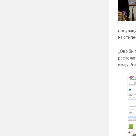
популаци
на стипе
„Ово би 
располаг
имају Ро