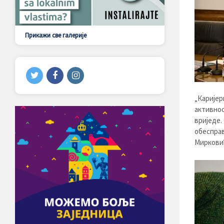
Прикажи све галерије
„Каријер
активнос
вриједе.
обесправ
Миркови