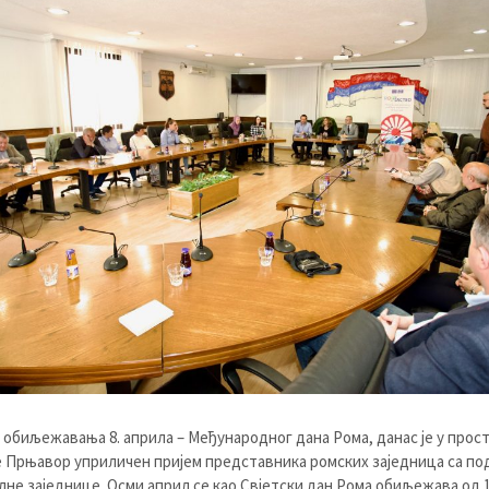
 обиљежавања 8. априла – Међународног дана Рома, данас је у прос
Прњавор уприличен пријем представника ромских заједница са под
лне заједнице. Осми април се као Свјетски дан Рома обиљежава од 1