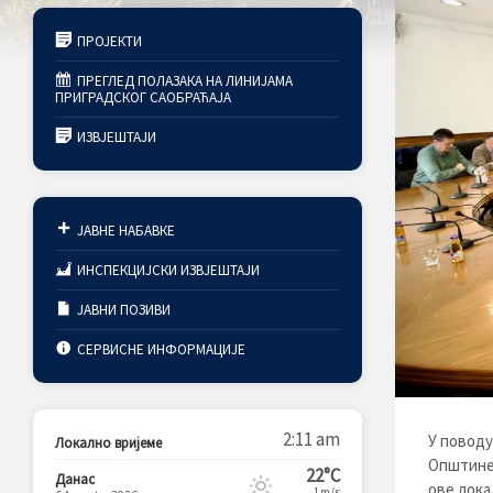
ПРОЈЕКТИ
ПРЕГЛЕД ПОЛАЗАКА НА ЛИНИЈАМА
ПРИГРАДСКОГ САОБРАЋАЈА
ИЗВЈЕШТАЈИ
ЈАВНЕ НАБАВКЕ
ИНСПЕКЦИЈСКИ ИЗВЈЕШТАЈИ
ЈАВНИ ПОЗИВИ
СЕРВИСНЕ ИНФОРМАЦИЈЕ
2:11 am
У поводу
Локално вријеме
Општине 
22°C
Данас
ове лока
1m/s