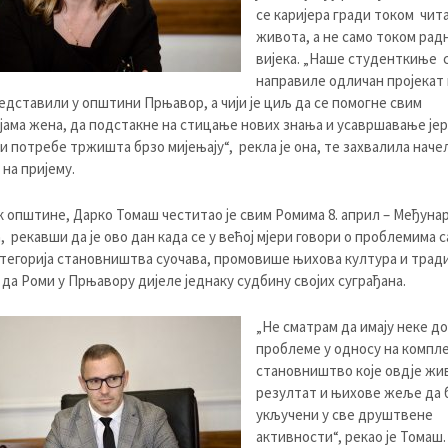
се каријера гради током чит
живота, а не само током рад
вијека. „Наше студенткиње 
направиле одличан пројекат 
едставили у општини Прњавор, а чији је циљ да се помогне свим
јама жена, да подстакне на стицање нових знања и усавршавање јер
 и потребе тржишта брзо мијењају“, рекла је она, те захвалила наче
на пријему.
 општине, Дарко Томаш честитао је свим Ромима 8. април – Међуна
, рекавши да је ово дан када се у већој мјери говори о проблемима с
атегорија становништва суочава, промовише њихова култура и тради
 да Роми у Прњавору дијеле једнаку судбину својих суграђана.
„Не сматрам да имају неке д
проблеме у односу на компл
становништво које овдје жив
резултат и њихове жеље да 
укључени у све друштвене
активности“, рекао је Томаш.