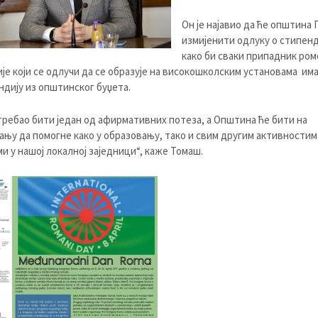
Он је најавио да ће општина
измијенити одлуку о стипен
како би сваки припадник ром
је који се одлучи да се образује на високошколским установама им
ндију из општинског буџета.
требао бити један од афирмативних потеза, а Општина ће бити на
ању да помогне како у образовању, тако и свим другим активностима
ми у нашој локалној заједници“, каже Томаш.