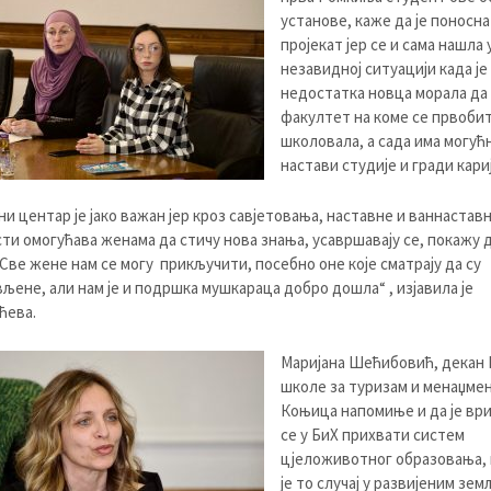
установе, каже да је поносна 
пројекат јер се и сама нашла 
незавидној ситуацији када је
недостатка новца морала да
факултет на коме се првоби
школовала, а сада има могућ
настави студије и гради кари
ни центар је јако важан јер кроз савјетовања, наставне и ваннастав
ти омогућава женама да стичу нова знања, усавршавају се, покажу 
 Све жене нам се могу прикључити, посебно оне које сматрају да су
љене, али нам је и подршка мушкараца добро дошла“ , изјавила је
ћева.
Маријана Шећибовић, декан
школе за туризам и менаџмен
Коњица напомиње и да је ври
се у БиХ прихвати систем
цјеложивотног образовања, 
је то случај у развијеним зем