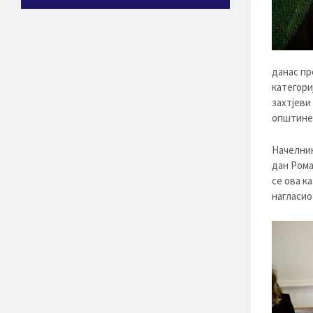
данас пр
категори
захтјеви
општине 
Начелник
дан Рома
се ова к
нагласио