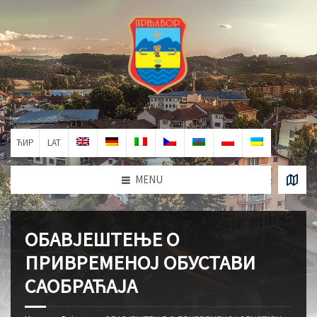
ЋИР
LAT
MENU
ОБАВЈЕШТЕЊЕ О
ПРИВРЕМЕНОЈ ОБУСТАВИ
САОБРАЋАЈА