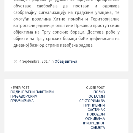
обуставе саобраћаја да постави и одржава
саобраћајну сигнализацију на градским улицама, те
омогући возилима Хитне помоћи и Територијалне
ватрогасне јединице општине Прњавор приступ свим
објектима на Тргу српских бораца. Достава робе у
објекте на Тргу српских бораца биће дефинисана на
дневној бази од стране извођача радова.
4 Septembra, 2017 in
Обавјештења
NEWER POST
OLDER POST
ПОДИЈЕЉЕНИ ПАКЕТИЋИ
ПОЗИВ
ПРЊАВОРСКИМ
ОСТАЛИМ
ПРВАЧИЋИМА
СЕКТОРИМА ЗА
ПРИПРЕМНИ
САСТАНАК
ПОВОДОМ
ОСНИВАЊА
ПРИВРЕДНОГ
САВЈЕТА