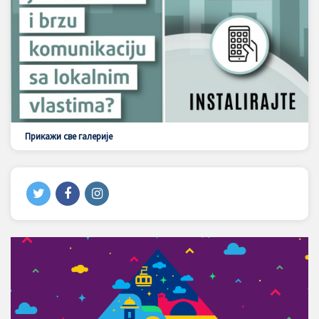
Прикажи све галерије