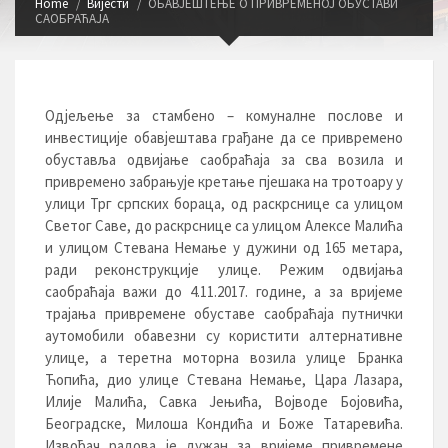
Home
Вијести
ОБАВЈЕШТЕЊЕ О ПРИВРЕМЕНОЈ ОБУСТАВИ
САОБРАЋАЈА
Одјељење за стамбено – комуналне послове и
инвестиције обавјештава грађане да се привремено
обуставља одвијање саобраћаја за сва возила и
привремено забрањује кретање пјешака на тротоару у
улици Трг српских бораца, од раскрснице са улицом
Светог Саве, до раскрснице са улицом Алексе Малића
и улицом Стевана Немање у дужини од 165 метара,
ради реконструкције улице. Режим одвијања
саобраћаја важи до 4.11.2017. године, а за вријеме
трајања привремене обуставе саобраћаја путнички
аутомобили обавезни су користити алтернативне
улице, а теретна моторна возила улице Бранка
Ћопића, дио улице Стевана Немање, Цара Лазара,
Илије Малића, Савка Јењића, Војводе Бојовића,
Београдске, Милоша Кондића и Боже Татаревића.
Извођач радова је дужан за вријеме привремене