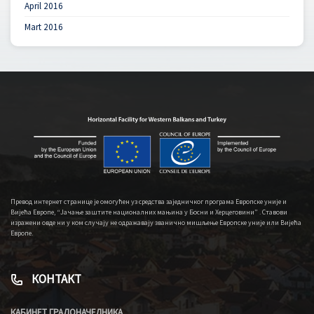
April 2016
Mart 2016
Превод интернет странице је омогућен уз средства заједничког програма Европске уније и
Вијећа Европе, “Јачање заштите националних мањина у Босни и Херцеговини” . Ставови
изражени овде ни у ком случају не одражавају званично мишљење Европске уније или Вијећа
Европе.
КОНТАКТ
КАБИНЕТ ГРАДОНАЧЕЛНИКА