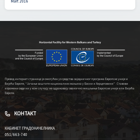
Mart 2016
Превод интернет странице је омогућен уз средства заједничког програма Европске уније и
Вијећа Европе, “Јачање заштите националних мањина у Босни и Херцеговини” . Ставови
изражени овде ни у ком случају не одражавају званично мишљење Европске уније или Вијећа
Европе.
КОНТАКТ
КАБИНЕТ ГРАДОНАЧЕЛНИКА
051/663-740