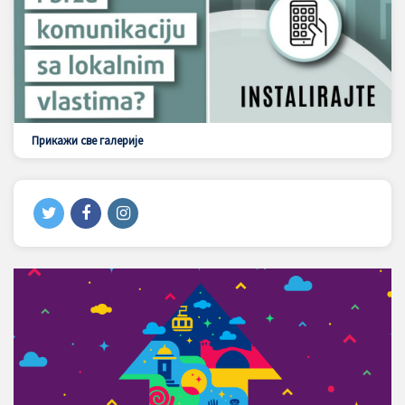
Прикажи све галерије