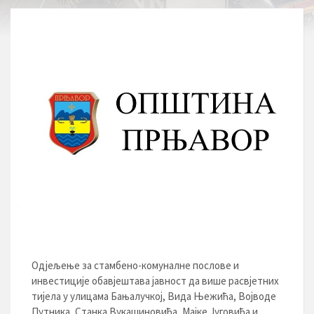
Одјељење за стамбено-комуналне послове и
инвестиције обавјештава јавност да више расвјетних
тијела у улицама Бањалучкој, Вида Њежића, Војводе
Путника, Станка Вукашиновића, Мајке Југовића и