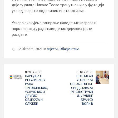
дијелу улице Николе Тесле тренутно није у функцији
усљед квара на подземним инсталацијама.
Ускоро очекујемо санирање наведених кварова и
нормализацију рада наведених дијелова јавне
расвјете.
12 Oktobra, 2021 in
вијести
,
Обавјештења
NEWER POST
OLDER POST
НАРЕДБА О
ПОТПИСАН
РЕГУЛИСАЊУ
УГОВОР ЗА
РАДА
ОБЕЗБЈЕЂЕЊЕ
ТРГОВИНСКИХ,
СРЕДСТАВА ЗА
УСЛУЖНИХ И
РЕКОНСТРУКЦ
ДРУГИХ
ИЈУ УЛИЦЕ
ОБЈЕКАТА И
БРАНКО
СЛУЖБИ
ЋОПИЋ