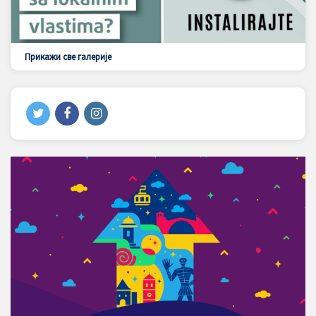
Прикажи све галерије