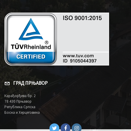
ГРАД ПРЊАВОР
Карађорђева бр. 2
78 430 Прњавор
Република Српска
Босна и Херцеговина