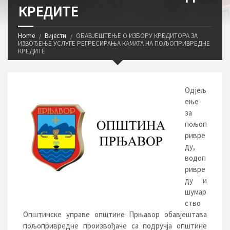
КРЕДИТЕ
Home
Вијести
ОБАВЈЕШТЕЊЕ О ИЗБОРУ КРЕДИТОРА ЗА
ИЗВОЂЕЊЕ УСЛУГЕ РЕГРЕСИРАЊА КАМАТА НА ПОЉОПРИВРЕДНЕ
КРЕДИТЕ
Одјељ
ење
за
пољоп
ривре
ду,
водоп
ривре
ду и
шумар
ство
Општинске управе општине Прњавор обавјештава
пољопривредне произвођаче са подручја општине