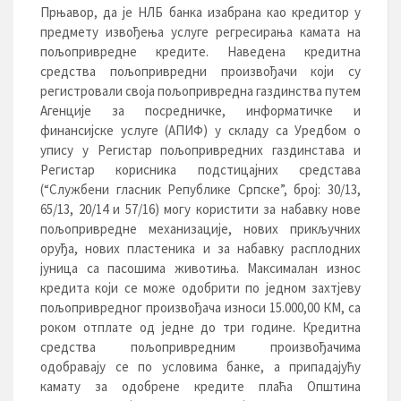
Прњавор, да је НЛБ банка изабрана као кредитор у
предмету извођења услуге регресирања камата на
пољопривредне кредите. Наведена кредитна
средства пољопривредни произвођачи који су
регистровали своја пољопривредна газдинства путем
Агенције за посредничке, информатичке и
финансијске услуге (АПИФ) у складу са Уредбом о
упису у Регистар пољопривредних газдинстава и
Регистар корисника подстицајних средстава
(“Службени гласник Републике Српске”, број: 30/13,
65/13, 20/14 и 57/16) могу користити за набавку нове
пољопривредне механизације, нових прикључних
оруђа, нових пластеника и за набавку расплодних
јуница са пасошима животиња. Максималан износ
кредита који се може одобрити по једном захтјеву
пољопривредног произвођача износи 15.000,00 КМ, са
роком отплате од једне до три године. Кредитна
средства пољопривредним произвођачима
одобравају се по условима банке, а припадајућу
камату за одобрене кредите плаћа Oпштина