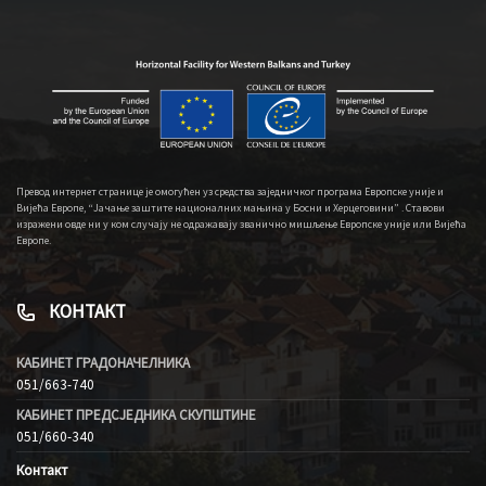
Превод интернет странице је омогућен уз средства заједничког програма Европске уније и
Вијећа Европе, “Јачање заштите националних мањина у Босни и Херцеговини” . Ставови
изражени овде ни у ком случају не одражавају званично мишљење Европске уније или Вијећа
Европе.
КОНТАКТ
КАБИНЕТ ГРАДОНАЧЕЛНИКА
051/663-740
КАБИНЕТ ПРЕДСЈЕДНИКА СКУПШТИНЕ
051/660-340
Контакт