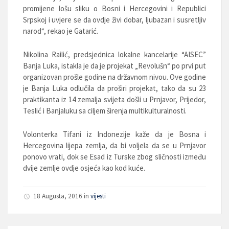
promijene lošu sliku o Bosni i Hercegovini i Republici
Srpskoj i uvjere se da ovdje živi dobar, ljubazan i susretljiv
narod“, rekao je Gatarić.
Nikolina Railić, predsjednica lokalne kancelarije “AISEC”
Banja Luka, istakla je da je projekat „Revolušn“ po prvi put
organizovan prošle godine na državnom nivou. Ove godine
je Banja Luka odlučila da proširi projekat, tako da su 23
praktikanta iz 14 zemalja svijeta došli u Prnjavor, Prijedor,
Teslić i Banjaluku sa ciljem širenja multikulturalnosti.
Volonterka Tifani iz Indonezije kaže da je Bosna i
Hercegovina lijepa zemlja, da bi voljela da se u Prnjavor
ponovo vrati, dok se Esad iz Turske zbog sličnosti između
dvije zemlje ovdje osjeća kao kod kuće.
18 Augusta, 2016 in
vijesti