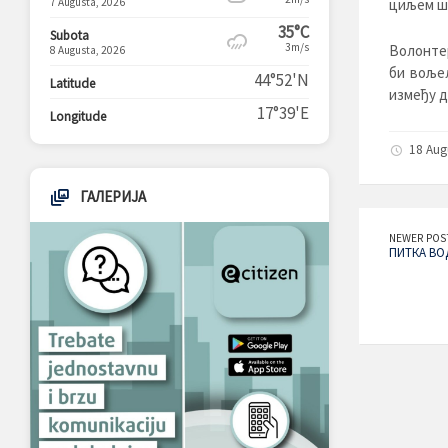
7 Augusta, 2026
циљем ш
35°C
Subota
3m/s
Волонтер
8 Augusta, 2026
би воље
44°52'N
Latitude
између д
17°39'E
Longitude
18 Aug
ГАЛЕРИЈА
NEWER POS
ПИТКА ВО