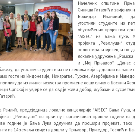
Начелник општине Прња
Синиша Гатарић и замјеник 
Божидар Ивановић, д
угостили студенте из пе
обухваћених пројектом орг
“AISEC” из Бања Луке. 
пројекта „Револушн“ сту
волонтирали мјесец и по д
локална удружења „Ромска 
и „Мој Прњавор“. „Данас 
бавезу, да угостим студенте из пет земаља који су дошли на наше 
амо госте из Индонезије, Никарагве, Турске, Азербејџана и Македон
 прилику да из личног искуства промијене лошу слику о Босни и Хе
ици Српској и увјере се да овдје живи добар, љубазан и сусретљи
Гатарић.
 Раилић, предсједница локалне канцеларије “AISEC” Бања Лука, и
ројекат „Револушн“ по први пут организован прошле године на 
Ове године је Бања Лука одлучила да прошири пројекат, тако 
нта из 14 земаља свијета дошли у Прњавор, Приједор, Теслић и Ба