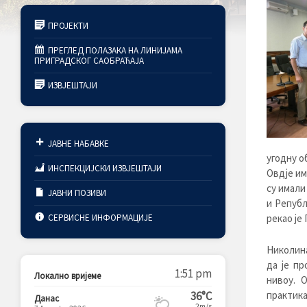
ПРОЈЕКТИ
ПРЕГЛЕД ПОЛАЗАКА НА ЛИНИЈАМА
ПРИГРАДСКОГ САОБРАЋАЈА
ИЗВЈЕШТАЈИ
ЈАВНЕ НАБАВКЕ
угодну о
ИНСПЕКЦИЈСКИ ИЗВЈЕШТАЈИ
Овдје им
су имали
ЈАВНИ ПОЗИВИ
и Републ
СЕРВИСНЕ ИНФОРМАЦИЈЕ
рекао је 
Николина
да је п
1:51 pm
Локално вријеме
нивоу. 
36°C
практика
Данас
2m/s