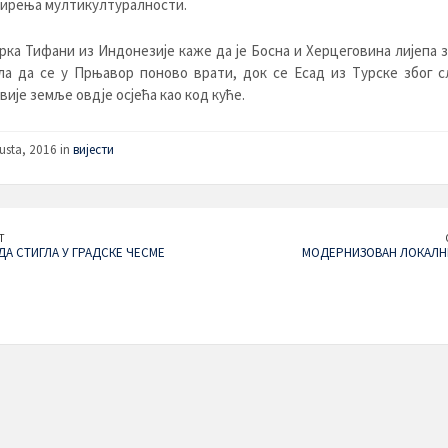
ирења мултикултуралности.
ка Тифани из Индонезије каже да је Босна и Херцеговина лијепа 
ла да се у Прњавор поново врати, док се Есад из Турске због с
вије земље овдје осјећа као код куће.
usta, 2016 in
вијести
T
ДА СТИГЛА У ГРАДСКЕ ЧЕСМЕ
МОДЕРНИЗОВАН ЛОКАЛНИ