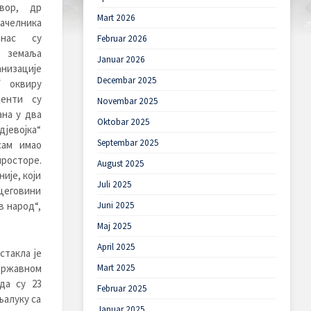
вор, др
Mart 2026
начелника
анас су
Februar 2026
т земаља
Januar 2026
анизације
Decembar 2025
У оквиру
денти су
Novembar 2025
ана у два
Oktobar 2025
дјевојка“
Septembar 2025
сам имао
просторе.
August 2025
ије, који
Juli 2025
рцеговини
в народ“,
Juni 2025
Maj 2025
April 2025
стакла је
државном
Mart 2025
да су 23
Februar 2025
њалуку са
Januar 2025