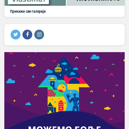
Прикажи све галерије