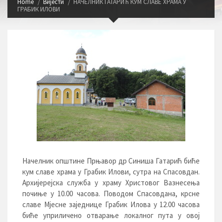
Home
Вијести
НАЧЕЛНИК ГАТАРИЋ КУМ СЛАВЕ ХРАМА У
ГРАБИК ИЛОВИ
Начелник општине Прњавор др Синиша Гатарић биће
кум славе храма у Грабик Илови, сутра на Спасовдан.
Архијерејска служба у храму Христовог Вазнесења
почиње у 10.00 часова. Поводом Спасовдана, крсне
славе Мјесне заједнице Грабик Илова у 12.00 часова
биће уприличено отварање локалног пута у овој