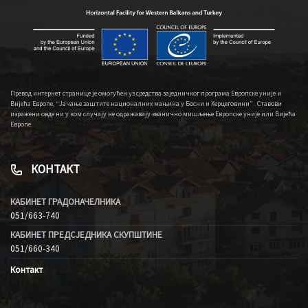
Превод интернет странице је омогућен уз средства заједничког програма Европске уније и
Вијећа Европе, “Јачање заштите националних мањина у Босни и Херцеговини” . Ставови
изражени овде ни у ком случају не одражавају званично мишљење Европске уније или Вијећа
Европе.
КОНТАКТ
КАБИНЕТ ГРАДОНАЧЕЛНИКА
051/663-740
КАБИНЕТ ПРЕДСЈЕДНИКА СКУПШТИНЕ
051/660-340
Контакт