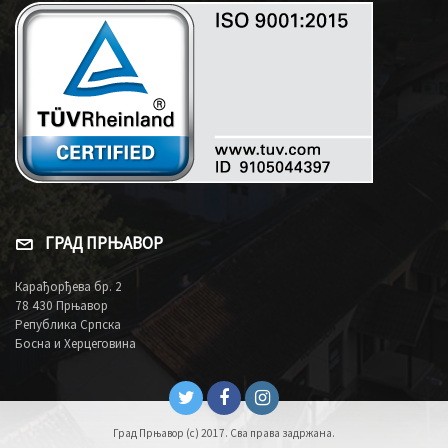
ГРАД ПРЊАВОР
Карађорђева бр. 2
78 430 Прњавор
Република Српска
Босна и Херцеговина
Град Прњавор (c) 2017. Сва права задржана.