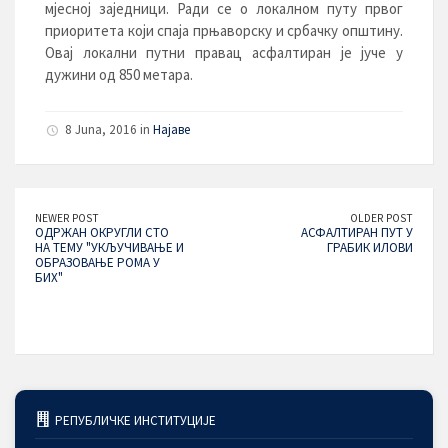
мјесној заједници. Ради се о локалном путу првог
приоритета који спаја прњаворску и србачку општину.
Овај локални путни правац асфалтиран је јуче у
дужини од 850 метара.
8 Juna, 2016 in
Најаве
NEWER POST
OLDER POST
ОДРЖАН ОКРУГЛИ СТО
АСФАЛТИРАН ПУТ У
НА ТЕМУ "УКЉУЧИВАЊЕ И
ГРАБИК ИЛОВИ
ОБРАЗОВАЊЕ РОМА У
БИХ"
РЕПУБЛИЧКЕ ИНСТИТУЦИЈЕ