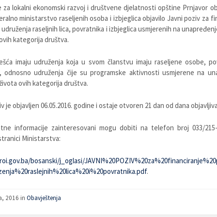
e za lokalni ekonomski razvoj i društvene djelatnosti opštine Prnjavor o
eralno ministarstvo raseljenih osoba i izbjeglica objavilo Javni poziv za fi
 udruženja raseljnih lica, povratnika i izbjeglica usmjerenih na unapređenj
ovih kategorija društva.
ešća imaju udruženja koja u svom članstvu imaju raseljene osobe, pov
ce, odnosno udruženja čije su programske aktivnosti usmjerene na un
života ovih kategorija društva.
v je objavljen 06.05.2016. godine i ostaje otvoren 21 dan od dana objavljiva
tne informacije zainteresovani mogu dobiti na telefon broj 033/215-0
tranici Ministarstva:
mroi.gov.ba/bosanski/j_oglasi/JAVNI%20POZIV%20za%20financiranje%20
enja%20raslejnih%20lica%20i%20povratnika.pdf
.
a, 2016 in
Obavještenja