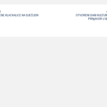
T
NE KLACKALICE NA DJEČIJEM
OTVORENI DANI KULTU
PRNjAVOR U B