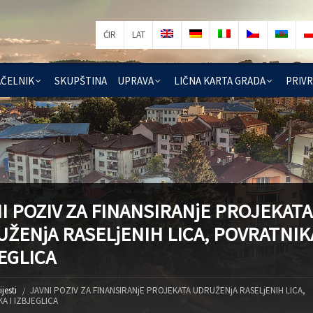
ĆIR
LAT
ČELNIK
SKUPŠTINA
UPRAVA
LIČNA KARTA GRADA
PRIV
I POZIV ZA FINANSIRANjE PROJEKATA
ŽENjA RASELjENIH LICA, POVRATNIKA
EGLICA
ijesti
JAVNI POZIV ZA FINANSIRANjE PROJEKATA UDRUŽENjA RASELjENIH LICA,
A I IZBJEGLICA