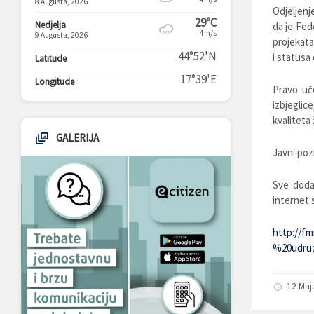
8 Augusta, 2026
Odjeljenj
29°C
Nedjelja
da je Fed
4m/s
9 Augusta, 2026
projekata
44°52'N
i statusa 
Latitude
17°39'E
Longitude
Pravo uč
izbjegli
kvaliteta 
GALERIJA
Javni pozi
Sve doda
internet s
http://f
%20udruz
12 Maj