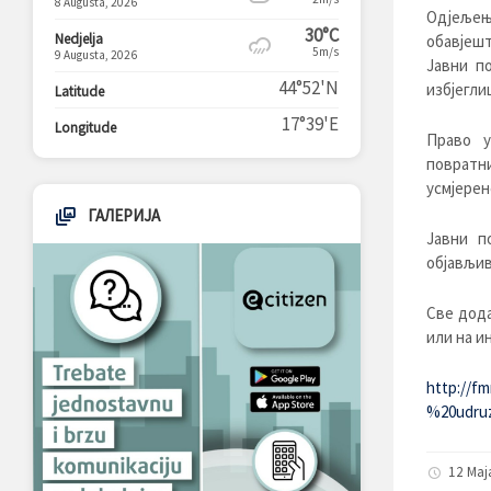
8 Augusta, 2026
Одјељењ
30°C
Nedjelja
обавјешт
5m/s
9 Augusta, 2026
Јавни п
44°52'N
избјегли
Latitude
17°39'E
Longitude
Право у
повратн
усмјерен
ГАЛЕРИЈА
Јавни п
објављив
Све дода
или на и
http://f
%20udruz
12 Maj