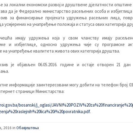
е за локални економски развој и друштвене дјелатности општине
ава да је Федерално министарство расељених особа и избјеглица
озив за финансирање пројеката удружења расељних лица, повр
ца усмјерених на унапређење положаја и статуса ових категорија др
чешћа имају удружења која у свом чланству имају расељен
ике и избјеглице, односно удружења чије су програмске ак
е на унапређење квалитета живота ових категорија друштва.
озив је објављен 06.05.2016. године и остаје отворен 21 дан
ања.
тне информације заинтересовани могу добити на телефон број 03
нтернет страници Министарства:
mroi.gov.ba/bosanski/j_oglasi/JAVNI%20POZIV%20za%20financiranje%20
enja%20raslejnih%20lica%20i%20povratnika.pdf
.
a, 2016 in
Обавјештења