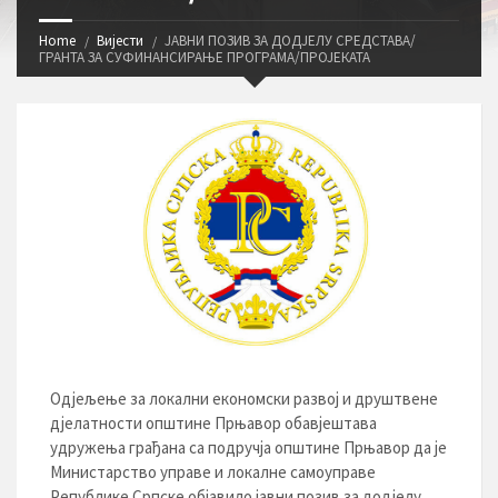
Home
Вијести
ЈАВНИ ПОЗИВ ЗА ДОДЈЕЛУ СРЕДСТАВА/
ГРАНТА ЗА СУФИНАНСИРАЊЕ ПРОГРАМА/ПРОЈЕКАТА
Одјељење за локални економски развој и друштвене
дјелатности општине Прњавор обавјештава
удружења грађана са подручја општине Прњавор да је
Министарство управе и локалне самоуправе
Републике Српске објавило јавни позив за додјелу