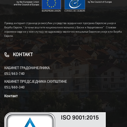
Превод интернет странице је омогућен уз средства заједничког програма Европске уније и
Вијећа Европе, “Јачање заштите националних мањина у Босни и Херцеговини” . Ставови
изражени овде ни у ком случају не одражавају званично мишљење Европске уније или Вијећа
Европе.
КОНТАКТ
КАБИНЕТ ГРАДОНАЧЕЛНИКА
051/663-740
КАБИНЕТ ПРЕДСЈЕДНИКА СКУПШТИНЕ
051/660-340
Контакт