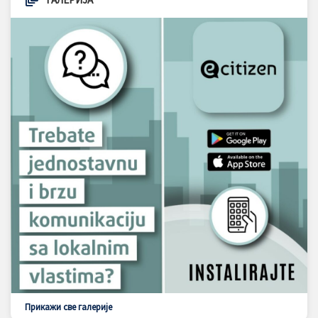
Прикажи све галерије