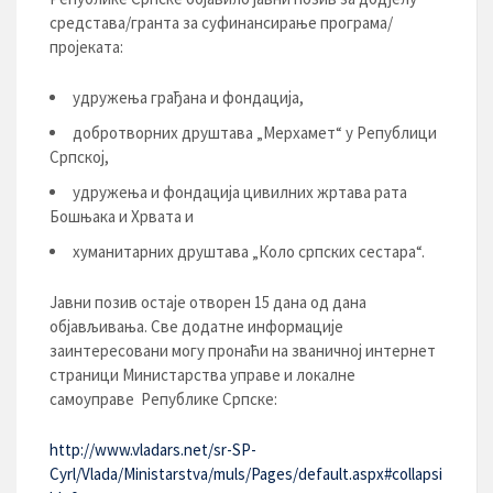
средстава/гранта за суфинансирање програма/
пројеката:
удружења грађана и фондација,
добротворних друштава „Мерхамет“ у Републици
Српској,
удружења и фондација цивилних жртава рата
Бошњака и Хрвата и
хуманитарних друштава „Коло српских сестара“.
Јaвни позив остаје отворен 15 дана од дана
објављивања. Све додатне информације
заинтересовани могу пронаћи на званичној интернет
страници Министарства управе и локалне
самоуправе Републике Српске:
http://www.vladars.net/sr-SP-
Cyrl/Vlada/Ministarstva/muls/Pages/default.aspx#collapsi