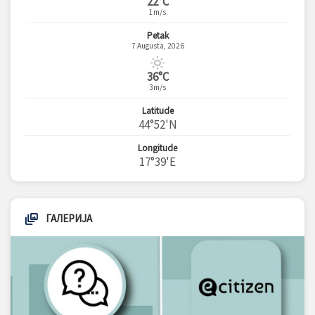
22°C
1m/s
Petak
7 Augusta, 2026
36°C
3m/s
Latitude
44°52'N
Longitude
17°39'E
ГАЛЕРИЈА