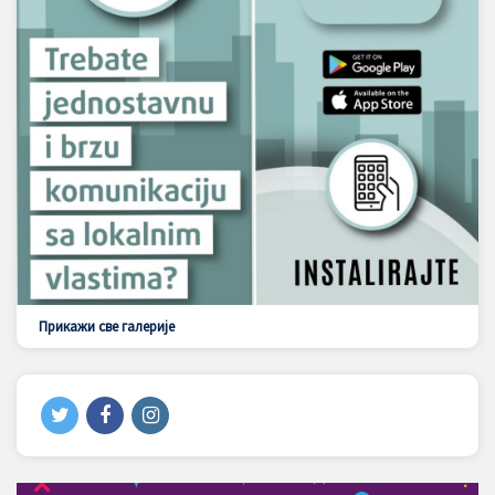
Прикажи све галерије