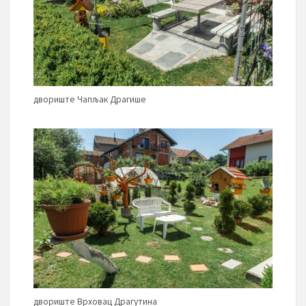
двориште Чапљак Драгише
двориште Врховац Драгутина