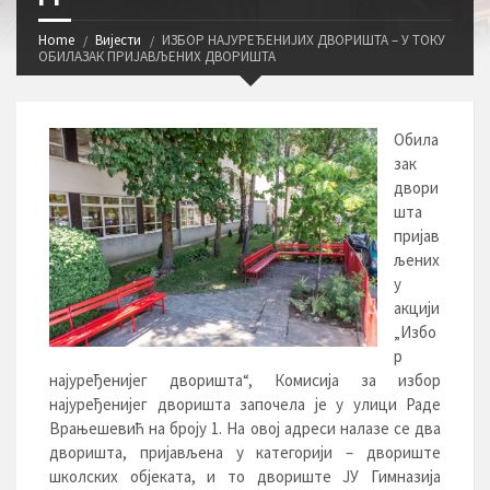
Home
Вијести
ИЗБОР НАЈУРЕЂЕНИЈИХ ДВОРИШТА – У ТОКУ
ОБИЛАЗАК ПРИЈАВЉЕНИХ ДВОРИШТА
Обила
зак
двори
шта
пријав
љених
у
акцији
„Избо
р
најуређенијег дворишта“, Комисија за избор
најуређенијег дворишта започела је у улици Раде
Врањешевић на броју 1. На овој адреси налазе се два
дворишта, пријављена у категорији – двориште
школских објеката, и то двориште ЈУ Гимназија