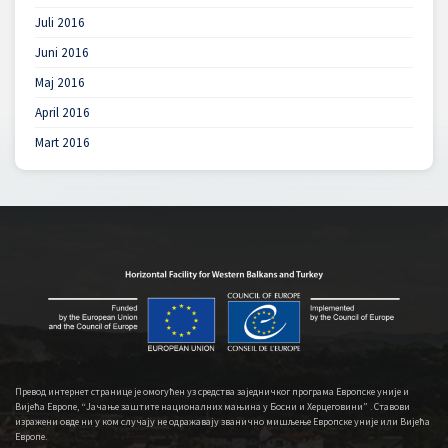
Juli 2016
Juni 2016
Maj 2016
April 2016
Mart 2016
Превод интернет странице је омогућен уз средства заједничког програма Европске уније и
Вијећа Европе, “Јачање заштите националних мањина у Босни и Херцеговини” . Ставови
изражени овде ни у ком случају не одражавају званично мишљење Европске уније или Вијећа
Европе.