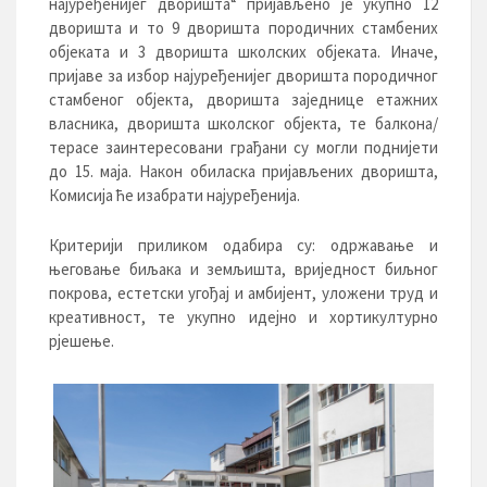
најуређенијег дворишта“ пријављено је укупно 12
дворишта и то 9 дворишта породичних стамбених
објеката и 3 дворишта школских објеката. Иначе,
пријаве за избор најуређенијег дворишта породичног
стамбеног објекта, дворишта заједнице етажних
власника, дворишта школског објекта, те балкона/
терасе заинтересовани грађани су могли поднијети
до 15. маја. Након обиласка пријављених дворишта,
Комисија ће изабрати најуређенија.
Критерији приликом одабира су: одржавање и
његовање биљака и земљишта, вриједност биљног
покрова, естетски угођај и амбијент, уложени труд и
креативност, те укупно идејно и хортикултурно
рјешење.