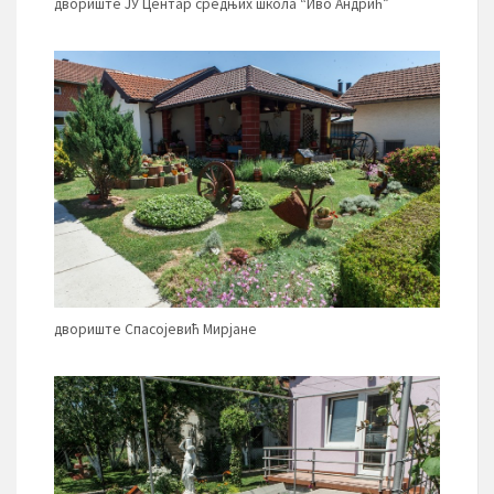
двориште ЈУ Центар средњих школа “Иво Андрић”
двориште Спасојевић Мирјане