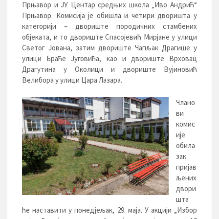
Прњавор и ЈУ Центар средњих школа „Иво Андрић“
Прњавор. Комисија је обишла и четири дворишта у
категорији – двориште породичних стамбених
објеката, и то двориште Спасојевић Мирјане у улици
Светог Јована, затим двориште Чапљак Драгише у
улици Браће Југовића, као и двориште Врховац
Драгутина у Околици и двориште Вујиновић
Велибора у улици Цара Лазара.
Члано
ви
комис
ије
обила
зак
пријав
љених
двори
шта
ће наставити у понедјељак, 29. маја. У акцији „Избор