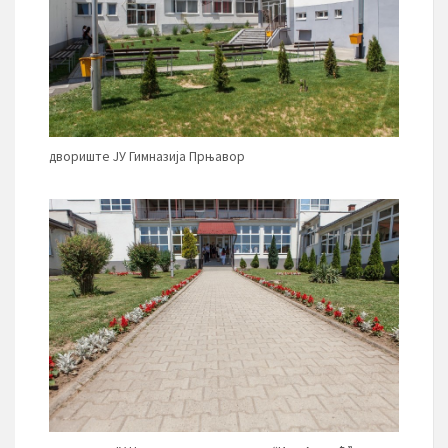
двориште ЈУ Гимназија Прњавор