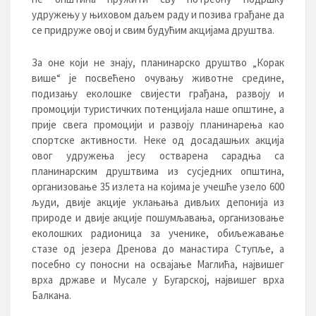
удружењу у њиховом даљем раду и позива грађане да
се придруже овој и свим будућим акцијама друштва.
За оне који не знају, планинарско друштво „Корак
више“ је посвећено очувању животне средине,
подизању еколошке свијести грађана, развоју и
промоцији туристичких потенцијала наше општине, а
прије свега промоцији и развоју планинарења као
спортске активности. Неке од досадашњих акција
овог удружења јесу остварена сарадња са
планинарским друштвима из сусједних општина,
организовање 35 излета на којима је учешће узело 600
људи, двије акције уклањања дивљих депонија из
природе и двије акције пошумљавања, организовање
еколошких радионица за ученике, обиљежавање
стазе од језера Дренова до манастира Ступље, а
посебно су поносни на освајање Маглића, највишег
врха државе и Мусале у Бугарској, највишег врха
Балкана.