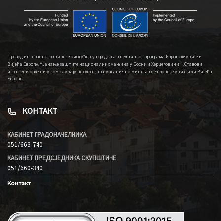
Превод интернет странице је омогућен уз средства заједничког програма Европске уније и
Вијећа Европе, “Јачање заштите националних мањина у Босни и Херцеговини” . Ставови
изражени овде ни у ком случају не одражавају званично мишљење Европске уније или Вијећа
Европе.
КОНТАКТ
КАБИНЕТ ГРАДОНАЧЕЛНИКА
051/663-740
КАБИНЕТ ПРЕДСЈЕДНИКА СКУПШТИНЕ
051/660-340
Контакт