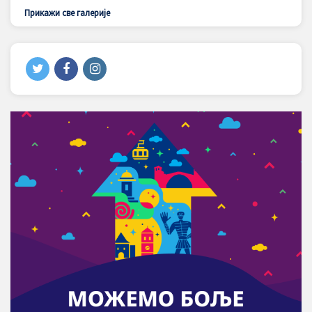
Прикажи све галерије