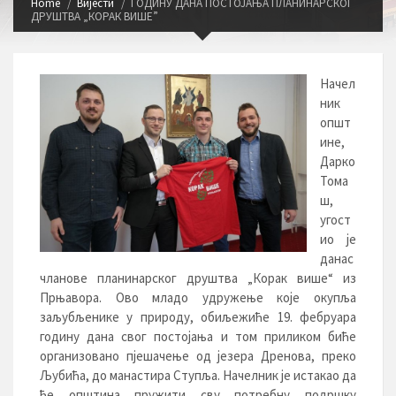
Home
Вијести
ГОДИНУ ДАНА ПОСТОЈАЊА ПЛАНИНАРСКОГ
ДРУШТВА „КОРАК ВИШЕ”
Начел
ник
општ
ине,
Дарко
Тома
ш,
угост
ио је
данас
чланове планинарског друштва „Корак више“ из
Прњавора. Ово младо удружење које окупља
заљубљенике у природу, обиљежиће 19. фебруара
годину дана свог постојања и том приликом биће
организовано пјешачење од језера Дренова, преко
Љубића, до манастира Ступља. Начелник је истакао да
ће општина пружити сву потребну подршку