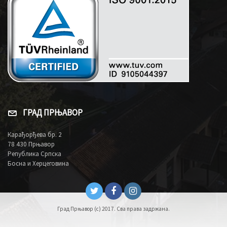
ГРАД ПРЊАВОР
Карађорђева бр. 2
78 430 Прњавор
Република Српска
Босна и Херцеговина
Град Прњавор (c) 2017. Сва права задржана.