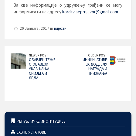
За све информације о удружењу грађани се могу
информисати на адресу
korakviseprnjavor@gmail.com
.
20 Januara, 2017 in
вијести
NEWER POST
OLDER POST
ОБАВJЕШТЕЊЕ
ИНИЦИЈАТИВЕ
О ОБАВЕЗИ
ЗА ДОДЈЕЛУ
УКЛАЊАЊА
НАГРАДА И
СНИЈЕГА И
ПРИЗНАЊА
ЛЕДА
РЕПУБЛИЧКЕ ИНСТИТУЦИЈЕ
ЈАВНЕ УСТАНОВЕ