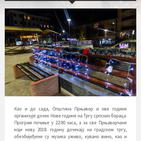
Као и до сада, Општина Прњавор и ове године
организује дочек Нове године на Тргу српских бораца.
Програм почиње у 22:00 часа, а за све Прњаворчане
који нову 2018. годину дочекају на градском тргу,
обезбијеђени су музика уживо, кувано вино, као и