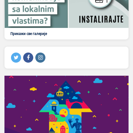
Прикажи све галерије