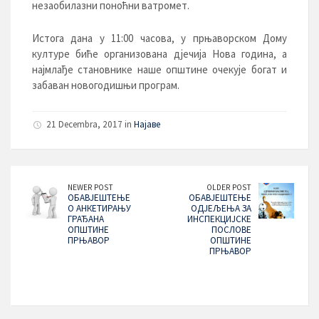
незаобилазни поноћни ватромет.
Истога дана у 11:00 часова, у прњаворском Дому
културе биће организована дјечија Нова година, а
најмлађе становнике наше општине очекује богат и
забаван новогодишњи програм.
21 Decembra, 2017 in
Најаве
NEWER POST
OLDER POST
ОБАВЈЕШТЕЊЕ
ОБАВЈЕШТЕЊЕ
О АНКЕТИРАЊУ
ОДЈЕЉЕЊА ЗА
ГРАЂАНА
ИНСПЕКЦИЈСКЕ
ОПШТИНЕ
ПОСЛОВЕ
ПРЊАВОР
ОПШТИНЕ
ПРЊАВОР