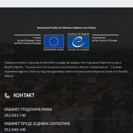
Превод интернет странице је омогућен уз средства заједничког програма Европске уније и
Вијећа Европе, “Јачање заштите националних мањина у Босни и Херцеговини” . Ставови
изражени овде ни у ком случају не одражавају званично мишљење Европске уније или Вијећа
Европе.
КОНТАКТ
КАБИНЕТ ГРАДОНАЧЕЛНИКА
051/663-740
КАБИНЕТ ПРЕДСЈЕДНИКА СКУПШТИНЕ
051/660-340