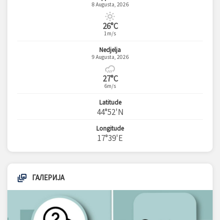
8 Augusta, 2026
26°C
1m/s
Nedjelja
9 Augusta, 2026
27°C
6m/s
Latitude
44°52'N
Longitude
17°39'E
ГАЛЕРИЈА