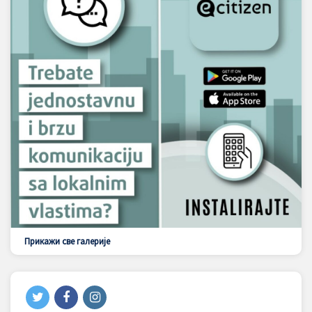
Прикажи све галерије