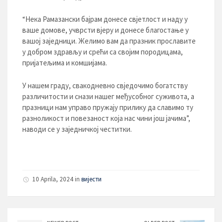
“Нека Рамазански бајрам донесе свјетлост и наду у
ваше домове, учврсти вјеру и донесе благостање у
вашој заједници. Желимо вам да празник прославите
у добром здрављу и срећи са својим породицама,
пријатељима и комшијама.
У нашем граду, свакодневно свједочимо богатству
различитости и снази нашег међусобног суживота, а
празници нам управо пружају прилику да славимо ту
разноликост и повезаност која нас чини још јачима”,
наводи се у заједничкој честитки.
10 Aprila, 2024 in
вијести