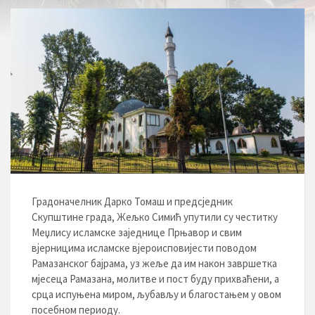
Градоначелник Дарко Томаш и предсједник
Скупштине града, Жељко Симић упутили су честитку
Меџлису исламске заједнице Прњавор и свим
вјерницима исламске вјероисповијести поводом
Рамазанског бајрама, уз жеље да им након завршетка
мјесеца Рамазана, молитве и пост буду прихваћени, а
срца испуњена миром, љубављу и благостањем у овом
посебном периоду.