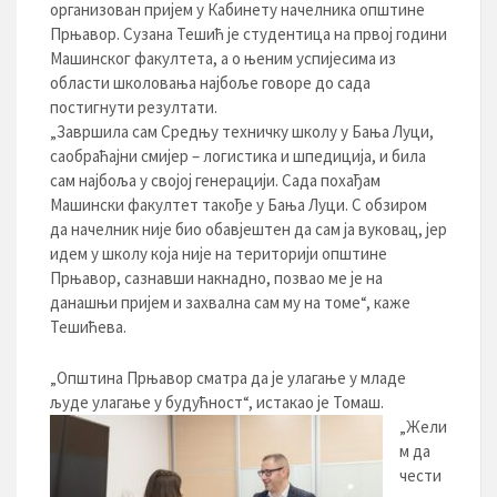
организован пријем у Кабинету начелника општине
Прњавор. Сузана Тешић је студентица на првој години
Машинског факултета, а о њеним успијесима из
области школовања најбоље говоре до сада
постигнути резултати.
„Завршила сам Средњу техничку школу у Бања Луци,
саобраћајни смијер – логистика и шпедиција, и била
сам најбоља у својој генерацији. Сада похађам
Машински факултет такође у Бања Луци. С обзиром
да начелник није био обавјештен да сам ја вуковац, јер
идем у школу која није на територији општине
Прњавор, сазнавши накнадно, позвао ме је на
данашњи пријем и захвална сам му на томе“, каже
Тешићева.
„Општина Прњавор сматра да је улагање у младе
људе улагање у будућност“, истакао је Томаш.
„Жели
м да
чести