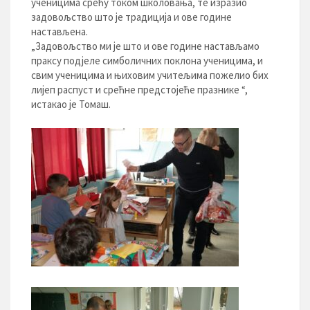
ученицима срећу током школовања, те изразио
задовољство што је традиција и ове године
настављена.
„Задовољство ми је што и ове године настављамо
праксу подјеле симболичних поклона ученицима, и
свим ученицима и њиховим учитељима пожелио бих
лијеп распуст и срећне предстојеће празнике “,
истакао је Томаш.