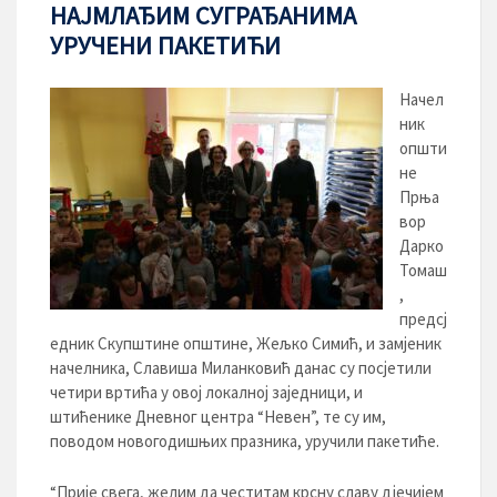
НАЈМЛАЂИМ СУГРАЂАНИМА
УРУЧЕНИ ПАКЕТИЋИ
Начел
ник
општи
не
Прња
вор
Дарко
Томаш
,
предсј
едник Скупштине општине, Жељко Симић, и замјеник
начелника, Славиша Миланковић данас су посјетили
четири вртића у овој локалној заједници, и
штићенике Дневног центра “Невен”, те су им,
поводом новогодишњих празника, уручили пакетиће.
“Прије свега, желим да честитам крсну славу дјечијем