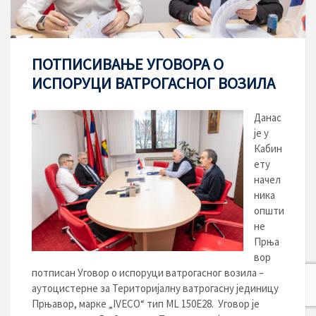
ПОТПИСИВАЊЕ УГОВОРА О
ИСПОРУЦИ ВАТРОГАСНОГ ВОЗИЛА
Данас
је у
Кабин
ету
начел
ника
општи
не
Прња
вор
потписан Уговор о испоруци ватрогасног возила –
аутоцистерне за Територијалну ватрогасну јединицу
Прњавор, марке „IVECO“ тип ML 150E28. Уговор је