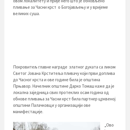
овом локалитету и прије него што је обновљено
пливање за Часни крст о Богојављењу и у вријеме
великих суша.
Покровитељ главне награде златног дуката са ликом
Светог Јована Крститеља пливачу који први доплива
до Часног крста и ове године била је општина
Прњавор. Начелник општине Дарко Томаш каже да је
локална заједница свих протеклих осам година од
обнове пливања за Часни крст била партнер црквеној
општини Палачковци у организацији ове
манифестације.
„Ово