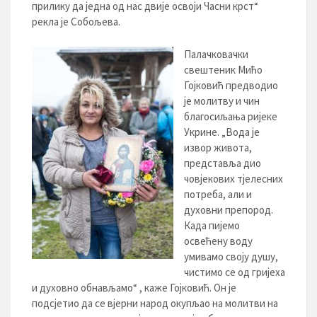
прилику да једна од нас двије освоји Часни крст“
рекла је Собољева.
Палачковачки
свештеник Мићо
Гојковић предводио
је молитву и чин
благосиљања ријеке
Укрине. „Вода је
извор живота,
представља дио
човјекових тјелесних
потреба, али и
духовни препород.
Када пијемо
освећену воду
умивамо своју душу,
чистимо се од гријеха
и духовно обнављамо“ , каже Гојковић. Он је
подсјетио да се вјерни народ окупљао на молитви на