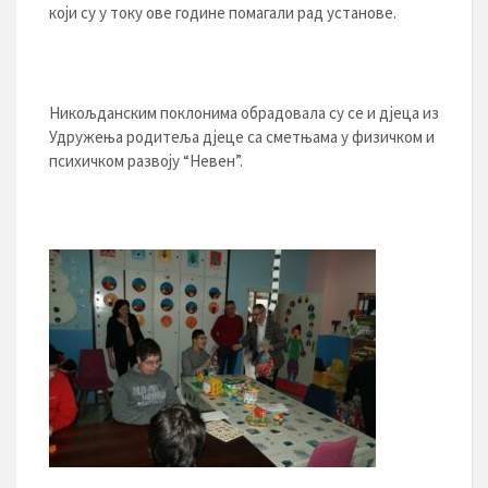
који су у току ове године помагали рад установе.
Никољданским поклонима обрадовала су се и дјеца из
Удружења родитеља дјеце са сметњама у физичком и
психичком развоју “Невен”.