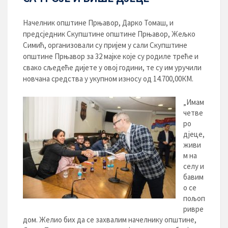
Начелник општине Прњавор, Дарко Томаш, и
предсједник Скупштине општине Прњавор, Жељко
Симић, организовали су пријем у сали Скупштине
општине Прњавор за 32 мајке које су родиле треће и
свако сљедеће дијете у овој години, те су им уручили
новчана средства у укупном износу од 14.700,00КМ.
„Имам
четве
ро
дјеце,
живи
м на
селу и
бавим
о се
пољоп
ривре
дом. Желио бих да се захвалим начелнику општине,