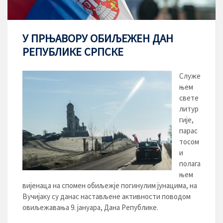
У ПРЊАВОРУ ОБИЉЕЖЕН ДАН
РЕПУБЛИКЕ СРПСКЕ
Служе
њем
свете
литур
гије,
парас
тосом
и
полага
њем
вијенаца на спомен обиљежје погинулим јунацима, на
Вучијаку су данас настављене активности поводом
овиљежавања 9. јануара, Дана Републике.