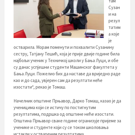
там
Сузан
и на
резул
татим
а које
је
остварила. Морам поменути и похвалити Сузанину
сестру, Татјану Тешић, која је прије двије године била
најбољи ученик у Техничкој школи у Бања Луци, и обе
су данас успјешни студенти Машинског факултета у
Бања Луци. Пожелио бих да наставе да вриједно раде
као и до сада, увјерен сам да резултати неће
изостати“, рекао је Томаш.
Начелник општине Прњавор, Дарко Томаш, казао је да
ученицима који се истичу по постигнутим
резултатима, подршка од општине неће изостати.
Општина Прњавор сваке године огранизује пријеме за
ученике и студенте који су се током школовања
истакли у оствареним резултатима.