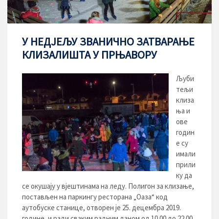
У НЕДЈЕЉУ ЗВАНИЧНО ЗАТВАРАЊЕ
КЛИЗАЛИШТА У ПРЊАВОРУ
Љуби
тељи
клиза
ња и
ове
годин
е су
имали
прили
ку да
се окушају у вјештинама на леду. Полигон за клизање,
постављен на паркингу ресторана „Оаза“ код
аутобуске станице, отворен је 25. децембра 2019.
године, и ради сваким радним даном од 10.00 до 22.00