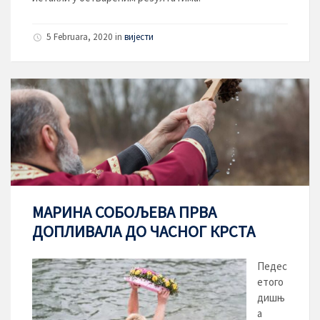
5 Februara, 2020
in
вијести
МАРИНА СОБОЉЕВА ПРВА
ДОПЛИВАЛА ДО ЧАСНОГ КРСТА
Педес
етого
дишњ
а