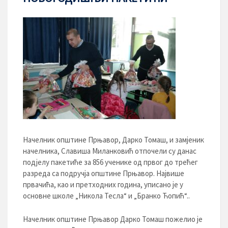
Начелник општине Прњавор, Дарко Томаш, и замјеник
начелника, Славиша Миланковић отпочели су данас
подјелу пакетиће за 856 ученике од првог до трећег
разреда са подручја општине Прњавор. Највише
првачића, као и претходних година, уписано је у
основне школе „Никола Тесла“ и „Бранко Ћопић“..
Начелник општине Прњавор Дарко Томаш пожелио је