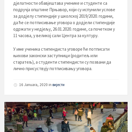
дјелатности обавјештава ученике и студенте са
подручја општине Прњавор, који су испунили услове
за додјелу стипендије у школској 2019/2020. години,
да ће се потписивање уговора о додјели стипендије
одржати у недјељу, 26.01.2020. године, са почетком у
11 часова, у великој сали Центра за културу.
У име ученика стипендиста уговоре ће потписати
њихови законски заступници (родитељ или
старатељ), а студенти стипендисти су позвани да
лично присуствују потписивању уговора.
16 Januara, 2020
in
вијести