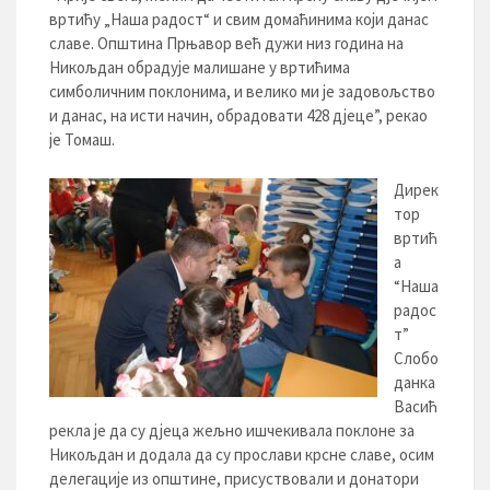
вртићу „Наша радост“ и свим домаћинима који данас
славе. Општина Прњавор већ дужи низ година на
Никољдан обрадује малишане у вртићима
симболичним поклонима, и велико ми је задовољство
и данас, на исти начин, обрадовати 428 дјеце”, рекао
је Томаш.
Дирек
тор
вртић
а
“Наша
радос
т”
Слобо
данка
Васић
рекла је да су дјеца жељно ишчекивала поклоне за
Никољдан и додала да су прослави крсне славе, осим
делегације из општине, присуствовали и донатори