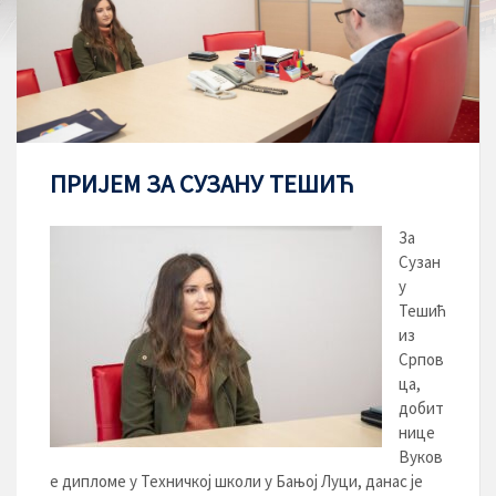
ПРИЈЕМ ЗА СУЗАНУ ТЕШИЋ
За
Сузан
у
Тешић
из
Српов
ца,
добит
нице
Вуков
е дипломе у Техничкој школи у Бањој Луци, данас је