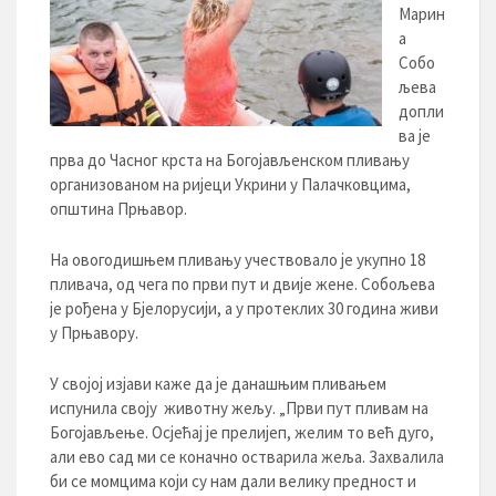
Марин
а
Собо
љева
допли
ва је
прва до Часног крста на Богојављенском пливању
организованом на ријеци Укрини у Палачковцима,
општина Прњавор.
На овогодишњем пливању учествовало је укупно 18
пливача, од чега по први пут и двије жене. Собољева
је рођена у Бјелорусији, а у протеклих 30 година живи
у Прњавору.
У својој изјави каже да је данашњим пливањем
испунила своју животну жељу. „Први пут пливам на
Богојављење. Осјећај је прелијеп, желим то већ дуго,
али ево сад ми се коначно остварила жеља. Захвалила
би се момцима који су нам дали велику предност и