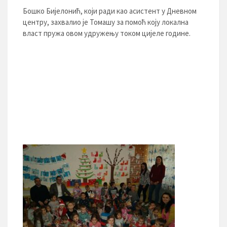
Бошко Бијелонић, који ради као асистент у Дневном
центру, захвалио је Томашу за помоћ коју локална
власт пружа овом удружењу током цијеле године.