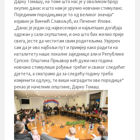
Дарку Томашу, на томе што нас је у оволиком броју
окупио данас и што нам је уручио новчани стимуланс.
Појединим породицама је то од великог значаја“
изјавио је Винчић Славољуб, из Печенег Илове.
„Данас је један од највеселијих и најљепших догађаја
одржан у сали скупштине, и оно што бих желио прије
свега, јесте да честитам свим родитељима. Увјерен
сам да је ово најбољи пут и примјер како радити на
наталитету наше локалне заједнице али и Републике
Српске. Општина Прњавор већ дужи низ година
новчано стимулише рођење трећег и сваког следећег
дјетета, а сматрамо да за следећу годину треба
измјенити одлуку, те више наградити ове породице“
рекао је начелник општине, Дарко Томаш.