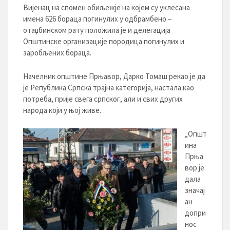
Вијенац на спомен обиљежје на којем су уклесана
имена 626 бораца погинулих у одбрамбено –
отаџбинском рату положила је и делегација
Општинске организације породица погинулих и
заробљених бораца.
Начелник општине Прњавор, Дарко Томаш рекао је да
је Република Српска трајна категорија, настала као
потреба, прије свега српског, али и свих других
народа који у њој живе.
„Општ
ина
Прња
вор је
дала
значај
ан
допри
нос