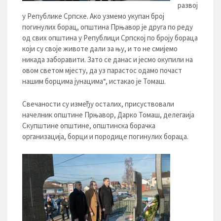
развој
у Републике Српске. Ако узмемо укупан број
погинулих борац, општина Прњавор је друга по реду
од свих општина у Републици Српској по броју бораца
који су своје животе дали за њу, и то не смијемо
никада заборавити. Зато се данас и јесмо окупили на
овом светом мјесту, да уз парастос одамо почаст
нашим борцима јунацима“, истакао је Томаш.
Свечаности су између осталих, присуствовали
начелник општине Прњавор, Дарко Томаш, делегаија
Скупштине општине, општинска борачка
организација, борци и породице погинулих бораца.