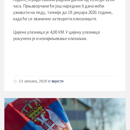
часа. Прњаворчани ће још наредних 6 дана моћи
уживати на леду, тачније до 19. јануара 2020. године,
када ће се званично затворити клизалиште.
Цијена улазнице је 4,00 КМ. У цијену улазнице
укључено је и изнајмљивање клизаљки.
13 Januara, 2020
in
вијести