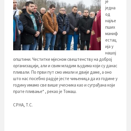
је
једна
од
најље
пших
маниф
естац
ија у
нашој
општини. Честитке мјесном свештенству на доброј
организацији, али и свим младим људима који су данас
пливали. По први пут смо имали и двије даме, а оно
што нас посебно радује јесте чињеница да из године у
годину имамо све више учесника као и суграђана који
прате пливање“ , рекао је Томаш.
СРНА, Т.С.