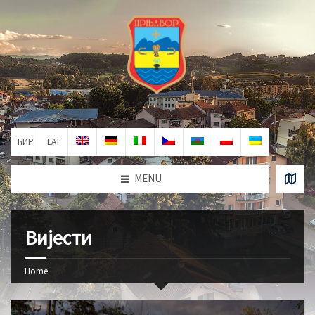
ЋИР
LAT
MENU
Вијести
Home