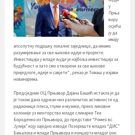
у
Прња
вору
осјећа
ју да
имају
апсолутну подршку локалне заједнице, да имамо
разумијевање за све њихове идеје и пројекте.
Инвестиција у младе људе је најбоља инвестиција за
будућност и зато смо отворени за све њихове
приједлоге, идеје и савјете” , рекао је Томаш у изјави
новинарима.
Предсједник ОЦ Прњавор Дајана Башић истакла је да
је током дана одржан низ различитих активности од
радионице плеса, глуме и музике, преко ликовне
колоније уз менторство младе сликарке Тее
Бороденко из Прњавора, до представе “Ромео вс
Јулија” коју заједно изводе Позориште младих “ДИС”
Бањалука и млади Прњавора и концерта младог рок