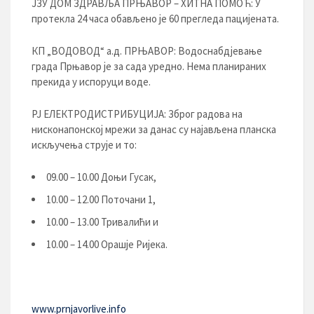
ЈЗУ ДОМ ЗДРАВЉА ПРЊАВОР – ХИТНА ПОМОЋ: У
протекла 24 часа обављено је 60 прегледа пацијената.
КП „ВОДОВОД“ а.д. ПРЊАВОР: Водоснабдјевање
града Прњавор је за сада уредно. Нема планираних
прекида у испоруци воде.
РЈ ЕЛЕКТРОДИСТРИБУЦИЈA: Зброг радова на
нисконапонској мрежи за данас су најављена планска
искључења струје и то:
09.00 – 10.00 Доњи Гусак,
10.00 – 12.00 Поточани 1,
10.00 – 13.00 Тривалићи и
10.00 – 14.00 Орашје Ријека.
www.prnjavorlive.info