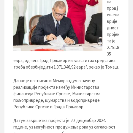
на
процј
ењена
врије
дност
пројек
та је
2.751.8
35
евра, од чега Град Прњавор из властитих средстава
треба обезбиједити 1.371.346,92 евра”, рекао je Томаш.
Данас је потписан и Меморандум о начину
реализације пројекта између Министарства
финансија Републике Српске, Министарства
пољопривреде, шумарства и водопривреде
Републике Српске и Града Прњавор.
Датум завршетка пројекта је 20. децембар 2024.
године, уз могућност продужења рока уз сагласност