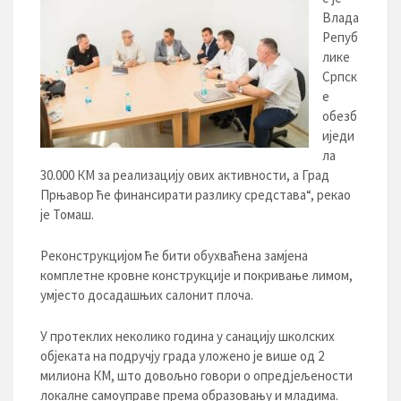
Влада
Репуб
лике
Српск
е
обезб
иједи
ла
30.000 КМ за реализацију ових активности, а Град
Прњавор ће финансирати разлику средстава“, рекао
је Томаш.
Реконструкцијом ће бити обухваћена замјена
комплетне кровне конструкције и покривање лимом,
умјесто досадашњих салонит плоча.
У протеклих неколико година у санацију школских
објеката на подручју града уложено је више од 2
милиона КМ, што довољно говори о опредјељености
локалне самоуправе према образовању и младима.