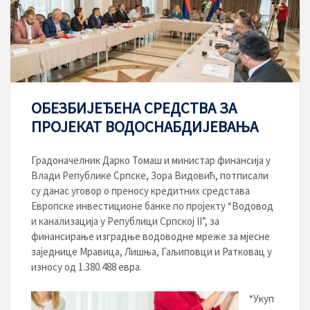
ОБЕЗБИЈЕЂЕНА СРЕДСТВА ЗА
ПРОЈЕКАТ ВОДОСНАБДИЈЕВАЊА
Градоначелник Дарко Томаш и министар финансија у
Влади Републике Српске, Зора Видовић, потписали
су данас уговор о преносу кредитних средстава
Европске инвестиционе банке по пројекту “Водовод
и канализација у Републици Српској II”, за
финансирање изградње водоводне мреже за мјесне
заједнице Мравица, Лишња, Гаљиповци и Ратковац у
износу од 1.380.488 евра.
“Укуп