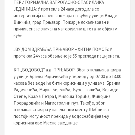
ТЕРИТОРИЈАЛНА ВАТРОГАСНО-СПАСИЛАЧКА
ЈЕДИНИЦА: У протекла 24 часа догодила се
интервенција гашења пожара на кући у улици Владе
Винчића, град Прњавор. Пожар је локализован и
причињена је значајна материјална штета на објекту
куће.
ЈЗУ ДОМ ЗДРАВЉА ПРЊАВОР – ХИТНА ПОМОЋ: У
протекла 24 часа обављено је 55 прегледа пацијената.
КП „ВОДОВОД“ а.д. ПРЊАВОР: Због отклањања квара
у улици Бранка Радичевића у периоду од 07.00 до 13.00
часова без воде ће бити корисници у улицама: Бранка
Радичевића, Мирка Бијелића, Ђуре Јакшића, Војводе
Степе, Краља Петра I, Милоша Тодића, Живојина
Прерадовића и Магистрални пут. Такође, због
отклањања квара у насељеном мјесту Шибовска
постоји могућност прекида у водоснабдијевању
корисника ове Мјесне заједнице.