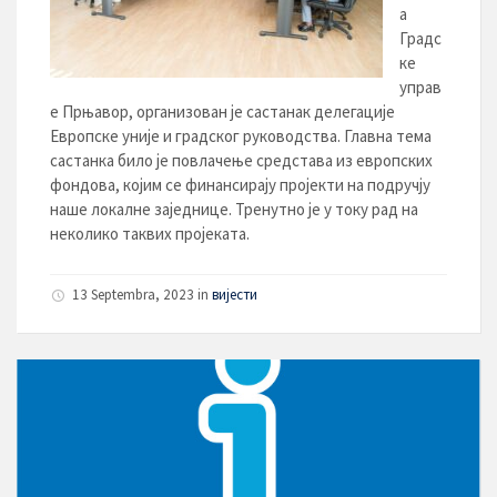
а
Градс
ке
управ
е Прњавор, организован је састанак делегације
Европске уније и градског руководства. Главна тема
састанка било је повлачење средстава из европских
фондова, којим се финансирају пројекти на подручју
наше локалне заједнице. Тренутно је у току рад на
неколико таквих пројеката.
13 Septembra, 2023
in
вијести