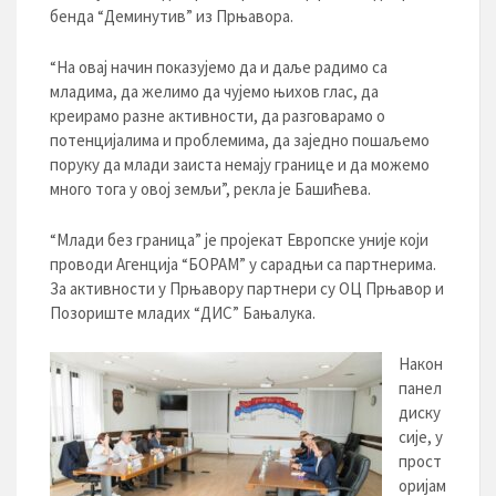
бенда “Деминутив” из Прњавора.
“На овај начин показујемо да и даље радимо са
младима, да желимо да чујемо њихов глас, да
креирамо разне активности, да разговарамо о
потенцијалима и проблемима, да заједно пошаљемо
поруку да млади заиста немају границе и да можемо
много тога у овој земљи”, рекла је Башићева.
“Млади без граница” је пројекат Европске уније који
проводи Агенција “БОРАМ” у сарадњи са партнерима.
За активности у Прњавору партнери су ОЦ Прњавор и
Позориште младих “ДИС” Бањалука.
Након
панел
диску
сије, у
прост
оријам