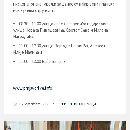
нисконапонској мрежи за данас су најављена планска
искључења струје и то:
08.30 – 11.00 улица Лазе Лазаревића и дијелови
улица Новака Пивашевића, Светог Саве и Милана
Наградића,
11.00 – 12.30 улице Војводе Бојовића, Алексе и
Илије Малића и
11.00 – 13.00 Бабановци 3.
www.prnjavorlive.info
15 Septembra, 2023
in
СЕРВИСНЕ ИНФОРМАЦИЈЕ