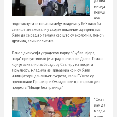
да ова
мисија
покуш
ава
подстакнути активизам међу младима у БиХ како би
се више ангажовали у својим локалним заједницама
било да се ради о темама као што су екологија, помоћ
другима, али и политика.
Панел дискусији у градском парку “Љубав, вјера,
нада” присуствовао је и градоначелник Дарко Томаш
који је захвалио амбасадору Сатлеру на посјети
Прњавору, младима из Прњавора који су били
иницијатори данашњег сусрета, као и ЕУ што су
препознали Прњавор и Омладински центар као дио
пројекта “Млади без граница”.
“Смат
рам да
млади
људи