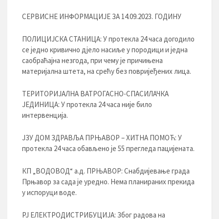
СЕРВИСНЕ ИНФОРМАЦИЈЕ ЗА 14.09.2023. ГОДИНУ
ПОЛИЦИЈСКА СТАНИЦА: У протекла 24 часа догодило
се једно кривично дјело насиље у породици и једна
саобраћајна незгода, при чему је причињена
материјална штета, на срећу без повријеђених лица.
ТЕРИТОРИЈАЛНА ВАТРОГАСНО-СПАСИЛАЧКА
ЈЕДИНИЦА: У протекла 24 часа није било
интервенција.
ЈЗУ ДОМ ЗДРАВЉА ПРЊАВОР – ХИТНА ПОМОЋ: У
протекла 24 часа обављено је 55 прегледа пацијената.
КП „ВОДОВОД“ а.д. ПРЊАВОР: Снабдијевање града
Прњавор за сада је уредно. Нема планираних прекида
у испоруци воде.
РЈ ЕЛЕКТРОДИСТРИБУЦИЈA: Због радова на