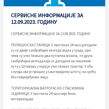
СЕРВИСНЕ ИНФОРМАЦИЈЕ ЗА
12.09.2023. ГОДИНУ
СЕРВИСНЕ ИНФОРМАЦИЈЕ ЗА 12.09.2023. ГОДИНУ
ПОЛИЦИЈСКА СТАНИЦА: У протекла 24 часа догодиле
су се двије саобраћајне незгоде једна у граду, при
чему су учествовала два путничка возила, те друга
саобраћајна незгода која се догодила на локалном
путу у Штивору у којој је учествовао трактор. У оба
случаја све је прошло уз материјалну штету, на срећу
без повријеђених лица.
ТЕРИТОРИЈАЛНА ВАТРОГАСНО-СПАСИЛАЧКА
ЈЕДИНИЦА: У протекла 24 часа није било
интервенција.