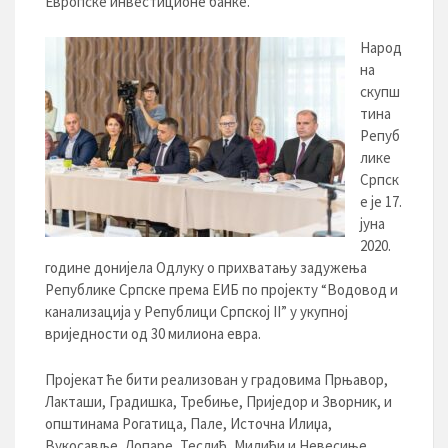
Европске инвестиционе банке.
Народ
на
скупш
тина
Репуб
лике
Српск
е је 17.
јуна
2020.
године донијела Одлуку о прихватању задужења
Републике Српске према ЕИБ по пројекту “Водовод и
канализација у Републици Српској II” у укупној
вриједности од 30 милиона евра.
Пројекат ће бити реализован у градовима Прњавор,
Лакташи, Градишка, Требиње, Приједор и Зворник, и
општинама Рогатица, Пале, Источна Илиџа,
Вукосавље, Лопаре, Теслић, Милићи и Невесиње.