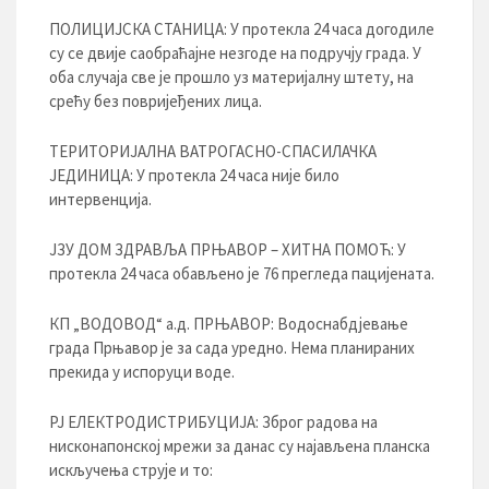
ПОЛИЦИЈСКА СТАНИЦА: У протекла 24 часа догодиле
су се двије саобраћајне незгоде на подручју града. У
оба случаја све је прошло уз материјалну штету, на
срећу без повријеђених лица.
ТЕРИТОРИЈАЛНА ВАТРОГАСНО-СПАСИЛАЧКА
ЈЕДИНИЦА: У протекла 24 часа није било
интервенција.
ЈЗУ ДОМ ЗДРАВЉА ПРЊАВОР – ХИТНА ПОМОЋ: У
протекла 24 часа обављено је 76 прегледа пацијената.
КП „ВОДОВОД“ а.д. ПРЊАВОР: Водоснабдјевање
града Прњавор је за сада уредно. Нема планираних
прекида у испоруци воде.
РЈ ЕЛЕКТРОДИСТРИБУЦИЈA: Зброг радова на
нисконапонској мрежи за данас су најављена планска
искључења струје и то: