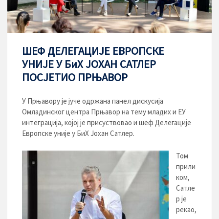
ШЕФ ДЕЛЕГАЦИЈЕ ЕВРОПСКЕ
УНИЈЕ У БиХ ЈОХАН САТЛЕР
ПОСЈЕТИО ПРЊАВОР
У Прњавору је јуче одржана панел дискусија
Омладинског центра Прњавор на тему младих и ЕУ
интеграција, којој је присуствовао и шеф Делегације
Европске уније у БиХ Јохан Сатлер.
Том
прили
ком,
Сатле
р је
рекао,