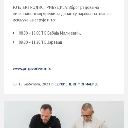
РЈ ЕЛЕКТРОДИСТРИБУЦИЈA: Зброг радова на
нисконапонској мрежи за данас су најављена планска
искључења струје и то:
08.30 – 13.00 ТС Бабаја Милијевић,
09.30 – 11.30 ТС Јаревац.
www.prnjavorlive.info
18 Septembra, 2023
in
СЕРВИСНЕ ИНФОРМАЦИЈЕ