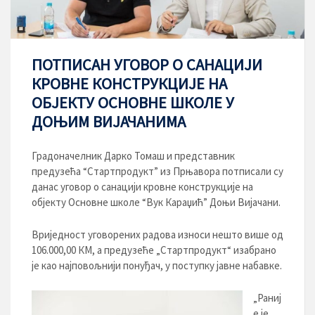
ПОТПИСАН УГОВОР О САНАЦИЈИ
КРОВНЕ КОНСТРУКЦИЈЕ НА
ОБЈЕКТУ ОСНОВНЕ ШКОЛЕ У
ДОЊИМ ВИЈАЧАНИМА
Градоначелник Дарко Томаш и представник
предузећа “Стартпродукт” из Прњавора потписали су
данас уговор о санацији кровне конструкције на
објекту Основне школе “Вук Караџић” Доњи Вијачани.
Вриједност уговорених радова износи нешто више од
106.000,00 КМ, а предузеће „Стартпродукт“ изабрано
је као најповољнији понуђач, у поступку јавне набавке.
„Раниј
е је