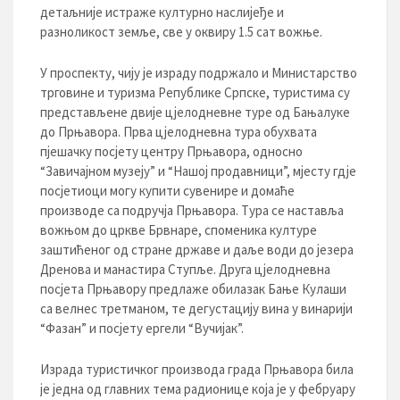
детаљније истраже културно наслијеђе и
разноликост земље, све у оквиру 1.5 сат вожње.
У проспекту, чију је израду подржало и Министарство
трговине и туризма Републике Српске, туристима су
представљене двије цјелодневне туре од Бањалуке
до Прњавора. Прва цјелодневна тура обухвата
пјешачку посјету центру Прњавора, односно
“Завичајном музеју” и “Нашој продавници”, мјесту гдје
посјетиоци могу купити сувенире и домаће
производе са подручја Прњавора. Тура се наставља
вожњом до цркве Брвнаре, споменика културе
заштићеног од стране државе и даље води до језера
Дренова и манастира Ступље. Друга цјелодневна
посјета Прњавору предлаже обилазак Бање Кулаши
са велнес третманом, те дегустацију вина у винарији
“Фазан” и посјету ергели “Вучијак”.
Израда туристичког производа града Прњавора била
је једна од главних тема радионице која је у фебруару