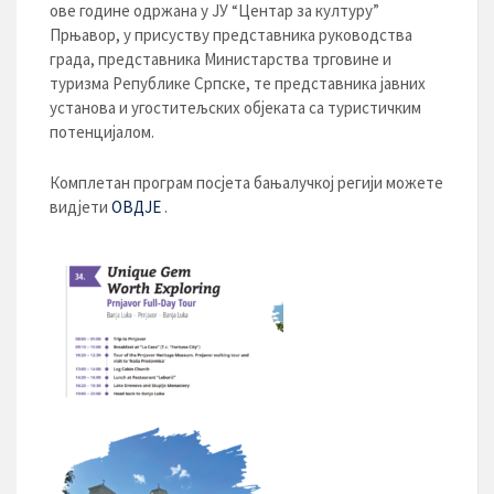
ове године одржана у ЈУ “Центар за културу”
Прњавор, у присуству представника руководства
града, представника Министарства трговине и
туризма Републике Српске, те представника јавних
установа и угоститељских објеката са туристичким
потенцијалом.
Комплетан програм посјета бањалучкој регији можете
видјети
ОВДЈЕ
.