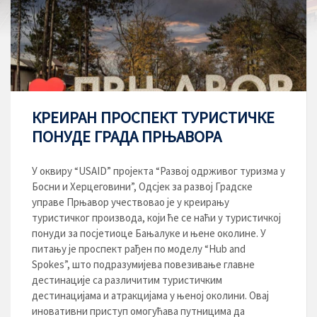
КРЕИРАН ПРОСПЕКТ ТУРИСТИЧКЕ
ПОНУДЕ ГРАДА ПРЊАВОРА
У оквиру “USAID” пројекта “Развој одрживог туризма у
Босни и Херцеговини”, Одсјек за развој Градске
управе Прњавор учествовао је у креирању
туристичког производа, који ће се наћи у туристичкој
понуди за посјетиоце Бањалуке и њене околине. У
питању је проспект рађен по моделу “Hub and
Spokes”, што подразумијева повезивање главне
дестинације са различитим туристичким
дестинацијама и атракцијама у њеној околини. Овај
иновативни приступ омогућава путницима да