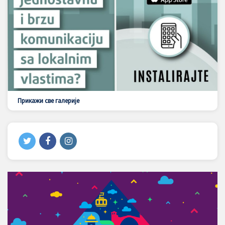
Прикажи све галерије