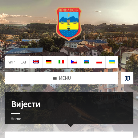
ЋИР
LAT
MENU
Вијести
Home