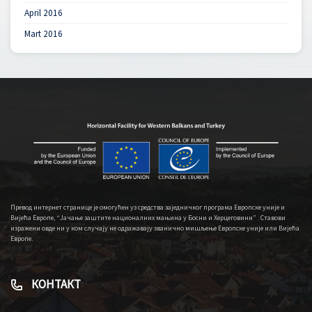
April 2016
Mart 2016
Превод интернет странице је омогућен уз средства заједничког програма Европске уније и
Вијећа Европе, “Јачање заштите националних мањина у Босни и Херцеговини” . Ставови
изражени овде ни у ком случају не одражавају званично мишљење Европске уније или Вијећа
Европе.
КОНТАКТ