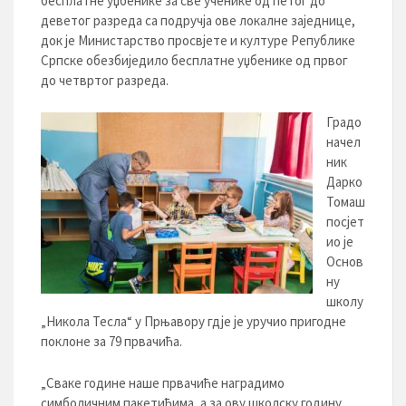
бесплатне уџбенике за све ученике од петог до
деветог разреда са подручја ове локалне заједнице,
док је Министарство просвјете и културе Републике
Српске обезбиједило бесплатне уџбенике од првог
до четвртог разреда.
Градо
начел
ник
Дарко
Томаш
посјет
ио је
Основ
ну
школу
„Никола Тесла“ у Прњавору гдје је уручио пригодне
поклоне за 79 првачића.
„Сваке године наше првачиће наградимо
симболичним пакетићима, а за ову школску годину