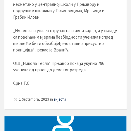
несметано у централној школи у Прњавору и
подручним школама у Гаљиповцима, Мравици и
Грабик Илови.
„Имамо заступљен стручан наставни кадар, а у складу
са повећаним мјерама безбједности ученика испред
школе ће бити обезбијеђено стално присуство
полицајца“ , рекао је Вранић.
ОШ „Никола Тесла“ Прњавор похађа укупно 796
ученика од првог до деветог разреда.
Срна Т.С.
1 Septembra, 2023
in
вијести