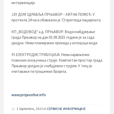
интервенција.
ЈЗУ ДОМ ЗДРАВЉА ПРЊАВОР – ХИТНА ПОМОЋ: У
протекла 24 часа обављено је 72 прегледа пацијената.
КП „ВОДОВОД“ а.д. ПРЊАВОР: Водоснабдјевање
града Прњавор на дан 01.09.2023. године је за сада
уредно. Нема планираних прекида у испоруци воде.
РЈ ЕЛЕКТРОДИСТРИБУЦИЈA: Нема најављених
планских искључења струје. Комплетан простор града
Прњавор уредно је снабдјевен струјом. У току је
очитавање потрошачких бројила.
www.prnjavorlive.info
1 Septembra, 2023
in
СЕРВИСНЕ ИНФОРМАЦИЈЕ