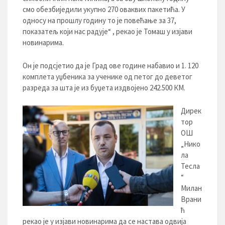
смо обезбиједили укупно 270 оваквих пакетића. У
односу на прошлу годину то је повећање за 37,
показатељ који нас радује“ , рекао је Томаш у изјави
новинарима.
Он је подсјетио да је Град ове године набавио и 1. 120
комплета уџбеника за ученике од петог до деветог
разреда за шта је из буџета издвојено 242.500 КМ.
Дирек
тор
ОШ
„Нико
ла
Тесла
“
Милан
Врани
ћ
рекао је у изјави новинарима да се настава одвија