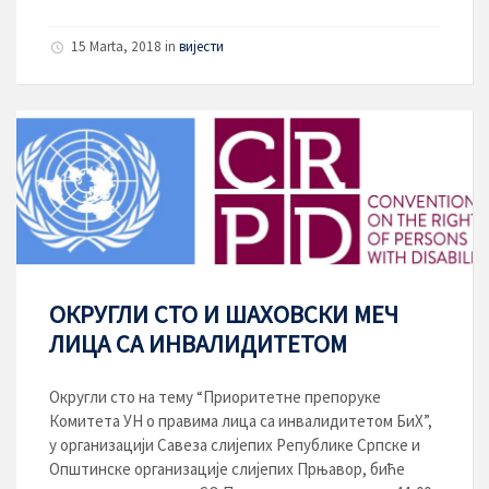
15 Marta, 2018
in
вијести
ОКРУГЛИ СТО И ШАХОВСКИ МЕЧ
ЛИЦА СА ИНВАЛИДИТЕТОМ
Округли сто на тему “Приоритетне препоруке
Комитета УН о правима лица са инвалидитетом БиХ”,
у организацији Савеза слијепих Републике Српске и
Општинске организације слијепих Прњавор, биће