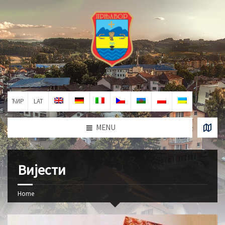
ЋИР
LAT
MENU
Вијести
Home