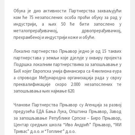
Обука је дио активности Партнерства захваљујући
ком ће 75 незапослених особа проћи обуку за рад у
индустрији, а њих 50 ће бити запослено у
металопрерађивачкој, дрвопрерађивачкој,
прехрамбеној и индустрији коже и обуће.
Локално партнерство Прњавор једно је од 15 таквих
партнерстава у земљи које дјелује у оквиру пројекта
Подршка локалним партнерствима за запошљавање у
БиХ којег Европска унија финансира са 4 милиона еура
а спроводи Међународна организација рада у сврху
преквалификације скоро 2.000 незапослених те
запошљавања њих најмање 620.
Чланови Партнерства Прњавор су Агенција за развој
предузећа ЕДА Бања Лука, Општина Прњавор, Завод
за запошљавање Републике Српске – Биро Прњавор,
Центар средњих школа “Иво Андрић” Прњавор, “МИ
Тривас” д.о.о. и “Топлинг” д.о.о.