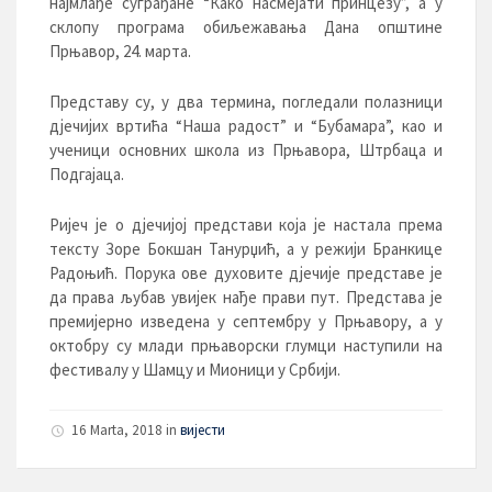
најмлађе суграђане “Како насмејати принцезу”, а у
склопу програма обиљежавања Дана општине
Прњавор, 24. марта.
Представу су, у два термина, погледали полазници
дјечијих вртића “Наша радост” и “Бубамара”, као и
ученици основних школа из Прњавора, Штрбаца и
Подгајаца.
Ријеч је о дјечијој представи која је настала према
тексту Зоре Бокшан Танурџић, а у режији Бранкице
Радоњић. Порука ове духовите дјечије представе је
да права љубав увијек нађе прави пут. Представа је
премијерно изведена у септембру у Прњавору, а у
октобру су млади прњаворски глумци наступили на
фестивалу у Шамцу и Мионици у Србији.
16 Marta, 2018
in
вијести