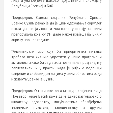
лица и унапређење њиховог друштвеног положаја у
Републици Српској и БиХ.
Предсједник Савеза слијепих Републике Српске
Бранко Сузић рекао је да је циљ одржавања округлог
стола да се јавност и чланство упознају са свим
препорукама које су УН дале након извјештаја БиХ у
априлу прошле године.
“Анализирали смо која би приоритетна питања
требало што хитније уврстити у наше програме и
активности како би се десила позитивна промјена, и у
легислативи, и у пракси, када је ријеч о подршци
слијепим и слабовидим лицима у свим областима рада
и живота”, рекао је Сузић.
Предсједник Општинске организације слијепих лица
Прњавор Горан Васић каже да је данас разговарано о
школству, здравству, могућностима обезбјеђења
техничких помагала, запошљавању и другим
егзистенцијалним питањима важним за ова лица.