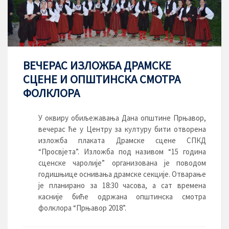
ВЕЧЕРАС ИЗЛОЖБА ДРАМСКЕ
СЦЕНЕ И ОПШТИНСКА СМОТРА
ФОЛКЛОРА
У оквиру обиљежавања Дана општине Прњавор,
вечерас ће у Центру за културу бити отворена
изложба плаката Драмске сцене СПКД
“Просвјета”. Изложба под називом “15 година
сценске чаролије” организована је поводом
годишњице оснивања драмске секције. Отварање
је планирано за 18:30 часова, а сат времена
касније биће одржана општинска смотра
фолклора “Прњавор 2018”.