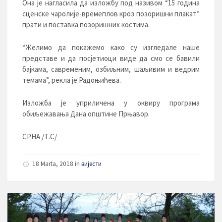
Она је нагласила да изложбу под називом “15 година
сценске чаролије-времеплов кроз позоришни плакат”
прати и поставка позоришних костима.
“Желимо да покажемо како су изгледале наше
представе и да посјетиоци виде да смо се бавили
бајкама, савременим, озбиљним, шаљивим и ведрим
темама”, рекла је Радоњићева.
Изложба је уприличена у оквиру програма
обиљежавања Дана општине Прњавор.
СРНА /Т.С/
18 Marta, 2018
in
вијести