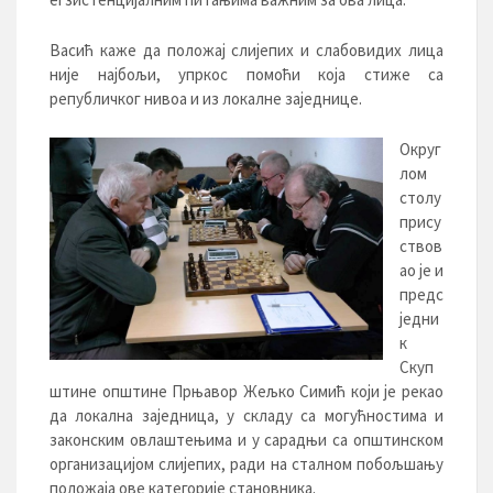
Васић каже да положај слијепих и слабовидих лица
није најбољи, упркос помоћи која стиже са
републичког нивоа и из локалне заједнице.
Округ
лом
столу
прису
ствов
ао је и
предс
једни
к
Скуп
штине општине Прњавор Жељко Симић који је рекао
да локална заједница, у складу са могућностима и
законским овлаштењима и у сарадњи са општинском
организацијом слијепих, ради на сталном побољшању
положаја ове категорије становника.