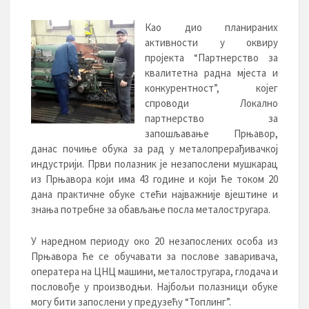
Као дио планираних
активности у оквиру
пројекта “Партнерство за
квалитетна радна мјеста и
конкурентност”, којег
спроводи Локално
партнерство за
запошљавање Прњавор,
данас почиње обука за рад у металопрерађивачкој
индустрији. Први полазник је незапослени мушкарац
из Прњавора који има 43 године и који ће током 20
дана практичне обуке стећи најважније вјештине и
знања потребне за обављање посла металостругара.
У наредном периоду око 20 незапослених особа из
Прњавора ће се обучавати за послове заваривача,
оператера на ЦНЦ машини, металостругара, глодача и
пословође у производњи. Најбољи полазници обуке
могу бити запослени у предузећу “Топлинг”.