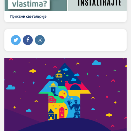
Прикажи све галерије