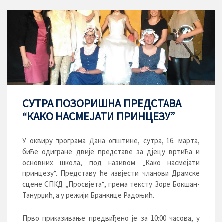
СУТРА ПОЗОРИШНА ПРЕДСТАВА
“КАКО НАСМЕЈАТИ ПРИНЦЕЗУ”
У оквиру програма Дана општине, сутра, 16. марта,
биће одигране двије представе за дјецу вртића и
основних школа, под називом „Како насмејати
принцезу“. Представу ће извјести чланови Драмске
сцене СПКД „Просвјета“, према тексту Зоре Бокшан-
Танурџић, а у режији Бранкице Радоњић.
Прво приказивање предвиђено je за 10:00 часова, у