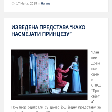
17 Marta, 2018
in
Најаве
ИЗВЕДЕНА ПРЕДСТАВА “КАКО
НАСМЕЈАТИ ПРИНЦЕЗУ”
Члан
ови
Драм
ске
сцен
е
СПКД
“Про
свјет
а”
Прњавор одиграли су данас још једну представу за