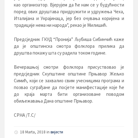
као организатор. Вјерујем да ће нам се у будућности
поред ових друштава придружити и удружења Чеха,
Италијана и Украјинаца, јер без очувања коријена и
традиције нема ни народа”, рекао је Милишић.
Предсједник ГКУД “Пронија” Љубиша Сибинчић каже
да је општинска смотра фолклора прилика да
друштва покажу шта су радила током године.
Вечерашњој смотри фолклора присуствовао је
предсједник Скупштине општине Прњавор Жељко
Симић, који се захвалио свим учесницима програма и
позвао суграђане да посјете манифестације које ће
до краја марта бити организоване поводом
обиљежавања Дана општине Прњавор.
СРНА /Т.С/
18 Marta, 2018
in
вијести