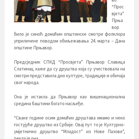
“Прос
вјета”
Прња
вор
било је синоћ домаћин општинске смотре фолклора
уприличене поводом обиљежавања 24. марта – Дана
општине Прњавор.
Предсједник СПКД “Просвјета” Прњавор Славица
Слатинац каже да су друштва која су учествовала на
смотри представила дио културе, традиције и обичаја
свог народа.
Она је истакла да Прњавор као вишенационална
средина баштини богато насљеђе.
“Сваке године осим домаћих друштава имамо и неко
гостујуће друштво из Србије. Овај пут то је Културно-
умјетничко друштво “Младост” из Нове Пазове”,
рекла је она.