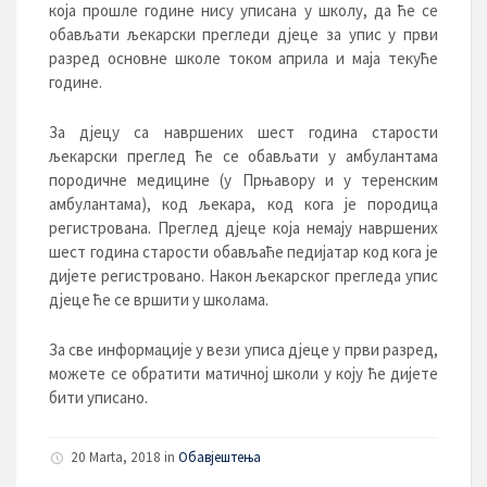
која прошле године нису уписана у школу, да ће се
обављати љекарски прегледи дјеце за упис у први
разред основне школе током априла и маја текуће
године.
За дјецу са навршених шест година старости
љекарски преглед ће се обављати у амбулантама
породичне медицине (у Прњавору и у теренским
амбулантама), код љекара, код кога је породица
регистрована. Преглед дјеце која немају навршених
шест година старости обављаће педијатар код кога је
дијете регистровано. Након љекарског прегледа упис
дјеце ће се вршити у школама.
За све информације у вези уписа дјеце у први разред,
можете се обратити матичној школи у коју ће дијете
бити уписано.
20 Marta, 2018
in
Обавјештења