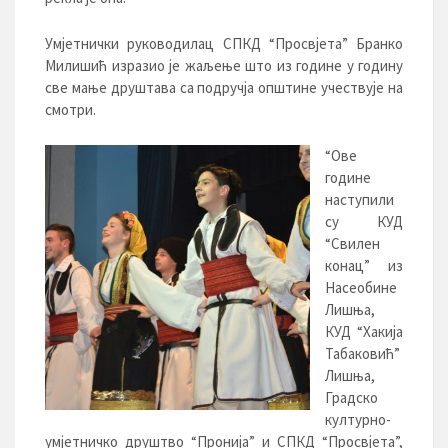
Умјетнички руководилац СПКД “Просвјета” Бранко
Милишић изразио је жаљење што из године у годину
све мање друштава са подручја општине учествује на
смотри.
“Ове
године
наступили
су КУД
“Свилен
конац” из
Насеобине
Лишња,
КУД “Хакија
Табаковић”
Лишња,
Градско
културно-
умјетничко друштво “Пронија” и СПКД “Просвјета”,