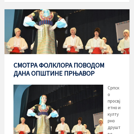
СМОТРА ФОЛКЛОРА ПОВОДОМ
ДАНА ОПШТИНЕ ПРЊАВОР
Српск
о
просвј
етно и
култу
рно
друшт
во