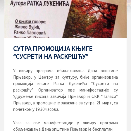
СУТРА ПРОМОЦИЈА КЊИГЕ
“СУСРЕТИ НА РАСКРШЋУ”
У оквиру програма обиљежавања Дана општине
Прњавор, у Центру за културу, биће организована
промоција књиге Ратка Лукенића “Сусрети на
раскршћу”. Организатор ове манифестације су
Удружење писаца завичаја Прњавор и СКК “Таласи”
Прњавор, а промоције је заказана за сутра, 21. март, са
почетком у 19:30 часова.
Улаз за све манифестације у оквиру програма
обиљежавања Дана општине Прњавор је бесплатан.