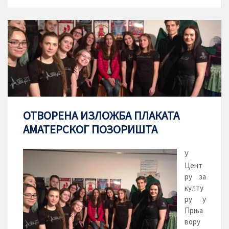
ОТВОРЕНА ИЗЛОЖБА ПЛАКАТА
АМАТЕРСКОГ ПОЗОРИШТА
У
Цент
ру за
култу
ру у
Прња
вору