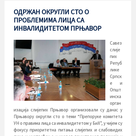
ОДРЖАН ОКРУГЛИ СТО О
ПРОБЛЕМИМА ЛИЦА СА
ИНВАЛИДИТЕТОМ ПРЊАВОР
Савез
слије
пих
Репуб
лике
Српск
е и
Општ
инска
орган
изација слијепих Прњавор организовали су данас у
Прњавору округли сто о теми “Препоруке комитета
УН о правима лица са инвалидитетом у БиХ”, у чијем су
фокусу приоритетна питања слијепих и слабовидих