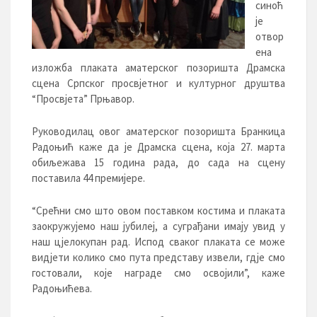
синоћ
је
отвор
ена
изложба плаката аматерског позоришта Драмска
сцена Српског просвјетног и културног друштва
“Просвјета” Прњавор.
Руководилац овог аматерског позоришта Бранкица
Радоњић каже да је Драмска сцена, која 27. марта
обиљежава 15 година рада, до сада на сцену
поставила 44 премијере.
“Срећни смо што овом поставком костима и плаката
заокружујемо наш јубилеј, а суграђани имају увид у
наш цјелокупан рад. Испод сваког плаката се може
видјети колико смо пута представу извели, гдје смо
гостовали, које награде смо освојили”, каже
Радоњићева.