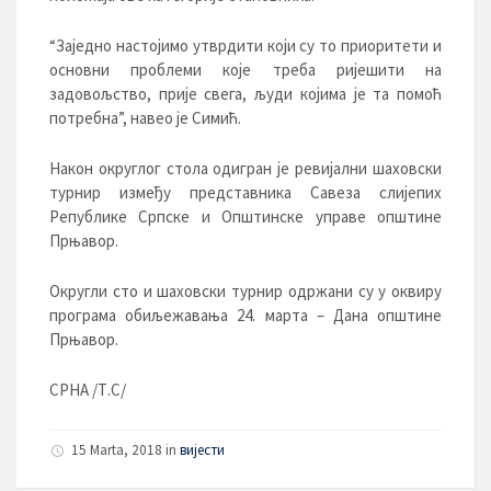
“Заједно настојимо утврдити који су то приоритети и
основни проблеми које треба ријешити на
задовољство, прије свега, људи којима је та помоћ
потребна”, навео је Симић.
Након округлог стола одигран је ревијални шаховски
турнир између представника Савеза слијепих
Републике Српске и Општинске управе општине
Прњавор.
Округли сто и шаховски турнир одржани су у оквиру
програма обиљежавања 24. марта – Дана општине
Прњавор.
СРНА /Т.С/
15 Marta, 2018
in
вијести