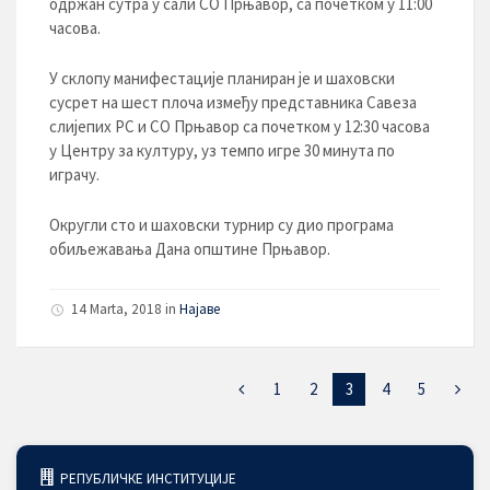
одржан сутра у сали СО Прњавор, са почетком у 11:00
часова.
У склопу манифестације планиран је и шаховски
сусрет на шест плоча између представника Савеза
слијепих РС и СО Прњавор са почетком у 12:30 часова
у Центру за културу, уз темпо игре 30 минута по
играчу.
Округли сто и шаховски турнир су дио програма
обиљежавања Дана општине Прњавор.
14 Marta, 2018
in
Најаве
1
2
3
4
5
РЕПУБЛИЧКЕ ИНСТИТУЦИЈЕ