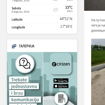
7 Augusta, 2026
33°C
Subota
3m/s
8 Augusta, 2026
44°52'N
Latitude
На путно
чега је 
17°39'E
Longitude
дионици
ГАЛЕРИЈА