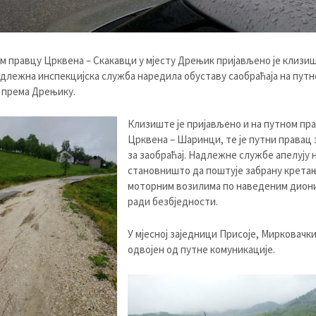
м правцу Црквена – Скакавци у мјесту Дрењик пријављено је клизиш
надлежна инспекцијска служба наредила обуставу саобраћаја на путн
 према Дрењику.
Клизиште је пријављено и на путном пр
Црквена – Шаринци, те је путни правац
за заобраћај. Надлежне службе апелују 
становништо да поштује забрану крета
моторним возилима по наведеним дион
ради безбједности.
У мјесној заједници Присоје, Мирковачк
одвојен од путне комуникације.