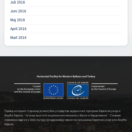
Juli 2016
Juni 2016
Maj 2016
April 2016
Mart 2016
Превод интернет странице је омогућен уз средства заједничког програма Европске уније и
Вијећа Европе, “Јачање заштите националних мањина у Босни и Херцеговини” . Ставови
изражени овде ни у ком случају не одражавају званично мишљење Европске уније или Вијећа
Европе.