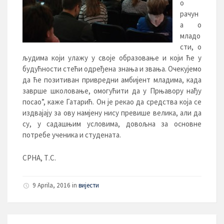
о
рачун
а о
младо
сти, о
људима који улажу у своје образовање и који ће у
будућности стећи одређена знања и звања. Очекујемо
да ће позитиван привредни амбијент младима, када
заврше школовање, омогућити да у Прњавору нађу
посао”, каже Гатарић. Он је рекао да средства која се
издвајају за ову намјену нису превише велика, али да
су, у садашњим условима, довољна за основне
потребе ученика и студената.
СРНА, Т.С.
9 Aprila, 2016 in
вијести