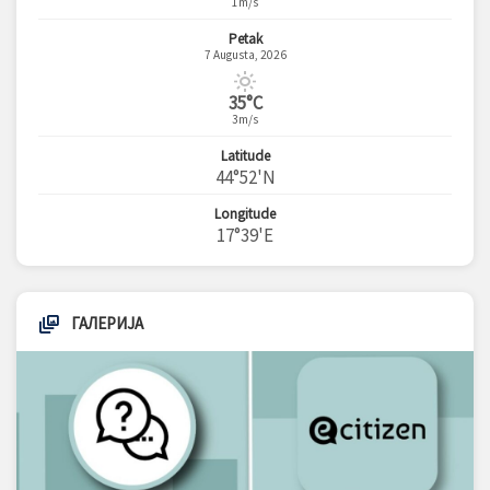
1m/s
Petak
7 Augusta, 2026
35°C
3m/s
Latitude
44°52'N
Longitude
17°39'E
ГАЛЕРИЈА