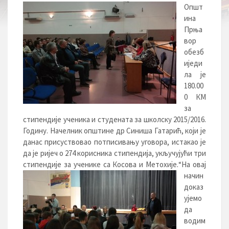
Општ
ина
Прња
вор
обезб
иједи
ла је
180.00
0 КМ
за
стипендије ученика и студената за школску 2015/2016.
Годину. Начелник општине др Синиша Гатарић, који је
данас присуствовао потписивању уговора, истакао је
да је ријеч о 274 корисника стипендија, укључујући три
стипендије за ученике са Косова и Метохије.
“На овај
начин
доказ
ујемо
да
водим