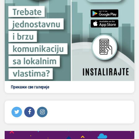
Прикажи све галерије