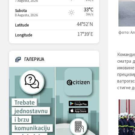
7 Augusta, 2026
33°C
Subota
3m/s
8 Augusta, 2026
44°52'N
Latitude
фото: Ал
17°39'E
Longitude
Команди
ГАЛЕРИЈА
сматра д
имовине
прецизи
ватрога
стигне д