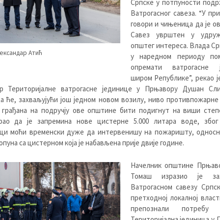
Српске у потпуности подр
Ватрогасног савеза. “У пр
говори и чињеница да је о
Савез уврштен у удру
општег интереса. Влада Ср
ександар Атић
у наредном периоду по
опремати ватрогасне ј
широм Републике”, рекао ј
р Територијалне ватрогасне јединице у Прњавору Душан Сли
а ће, захваљујући још једном новом возилу, ниво противпожарн
 грађана на подручју ове општине бити подигнут на виши степе
рао да је запремина нове цистерне 5.000 литара воде, због
сци моћи временски дуже да интервенишу на пожаришту, односн
опуна са цистерном која је набављена прије двије године.
Начелник општине Прњав
Томаш изразио је зах
Ватрогасном савезу Српск
претходној локалној влас
препознали потребу
Територијална јединица у