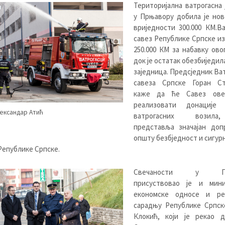
Територијална ватрогасна
у Прњавору добила је нов
вриједности 300.000 КМ.В
савез Републике Српске из
250.000 КМ за набавку ово
док је остатак обезбиједил
заједница. Предсједник Ва
савеза Српске Горан Ст
каже да ће Савез ове
реализовати донације
ександар Атић
ватрогасних возил
представља значајан доп
општу безбједност и сигур
Републике Српске.
Свечаности у Пр
присуствовао је и мин
економске односе и ре
сарадњу Републике Српск
Клокић, који је рекао 