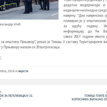
додатно модернизује и
издвојили неопходна средс
намјену. “Дио намјенских 
планиран је у општинском
ександар Атић
за идућу годину. И
информацију да ће Ват
савез 2017. године имати 
 за општину Прњавор”, рекао је Томаш. У саставу Територијалне в
 у Прњавору налази се 20 ватрогасаца.
С.
mbra, 2016 in
вијести
T
К ЗА ЛЕГАЛИЗАЦИЈУ 31.
ТОМАШ: ПЛАТЕ 
Р
КОРИСНИКА ЗНАЧАЈНО О