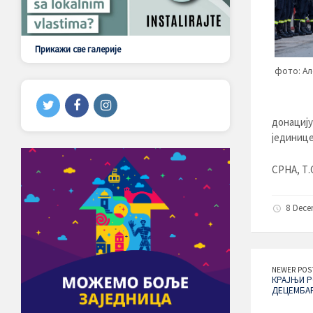
Прикажи све галерије
фото: Ал
донацију
јединице
СРНА, Т.
8 Dece
NEWER POS
КРАЈЊИ РО
ДЕЦЕМБА