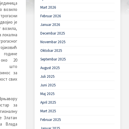
 јединица
Mart 2026
о возило
атрогасни
Februar 2026
двојио је
Januar 2026
г возила,
Decembar 2025
а локална
трогасног
Novembar 2025
ојаковић
Oktobar 2025
 године
Septembar 2025
 око 20
а, што
August 2025
ринос за
Juli 2025
ност свих
Juni 2025
Maj 2025
њавору
April 2025
истар за
гионалну
Mart 2025
е Златан
Februar 2025
да Влада
Januar 2025