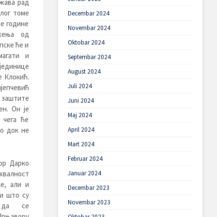
жава рад
илог томе
Decembar 2024
ве године
Novembar 2024
жења од
Oktobar 2024
пске ће и
магати и
Septembar 2024
единице
August 2024
е Клокић.
Juli 2024
јепчевић
е заштите
Juni 2024
н. Он је
Maj 2024
 чега ће
о док не
April 2024
Mart 2024
Februar 2024
ор Дарко
валност
Januar 2024
е, али и
Decembar 2023
ти што су
Novembar 2023
 да се
 Прњавору
Oktobar 2023